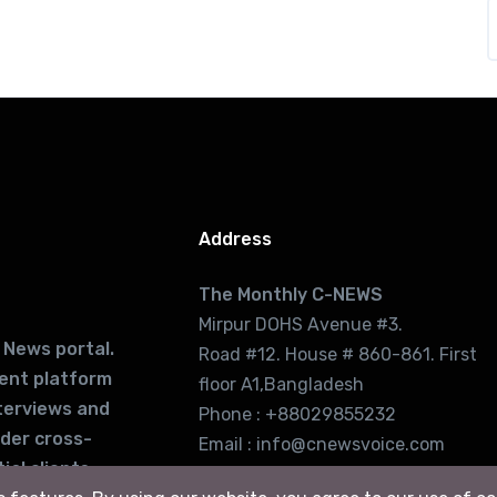
Address
The Monthly C-NEWS
Mirpur DOHS Avenue #3.
 News portal.
Road #12. House # 860-861. First
lent platform
floor A1,Bangladesh
terviews and
Phone : +88029855232
ider cross-
Email : info@cnewsvoice.com
ial clients
cnewsvoice2002@gmail.com