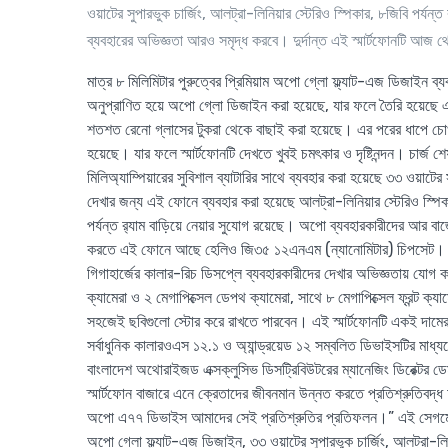
ওয়াটের সুপারভুক চার্জিং, আলট্রা-লিনিয়ার স্টেরিও স্পিকার, ৮জিবি পর্য
ব্যবহারের অভিজ্ঞতা আরও সমৃদ্ধ করবে। দুর্দান্ত এই স্মার্টফোনটি আজ 
মাত্র ৮ মিলিমিটার পুরুত্বের প্রিমিয়াম অপো গ্লো ফ্ল্যাট-এজ ডিজাই
অনুপ্রাণিত হয়ে অপো গ্লো ডিজাইন করা হয়েছে, যার ফলে তৈরি হয়েছে একটি
শতশত রেনো গ্লাসের টুকরা থেকে বাছাই করা হয়েছে। এর পরের ধাপে চোখ ধা
হয়েছে। যার ফলে স্মার্টফোনটি দেখতে খুবই চমৎকার ও দৃষ্টিনন্দন। চার্জ 
মিলিঅ্যাম্পিয়ারের সুবিশাল ব্যাটারির সাথে ব্যবহার করা হয়েছে ৩৩ ওয়াটে
দেখার জন্য এই ফোনে ব্যবহার করা হয়েছে আলট্রা-লিনিয়ার স্টেরিও স্পিক
পর্যন্ত র‍্যাম বাড়িয়ে নেয়ার সুযোগ রয়েছে। অপো ব্যবহারকারীদের আর বাজে
করতে এই ফোনে আছে হেলিও জি৩৫ ১২এনএম (ন্যানোমিটার) চিপসেট। ডিভ
গিগাহার্জের কালার-রিচ ডিসপ্লে ব্যবহারকারীদের দেখার অভিজ্ঞতায় যোগ
ক্যামেরা ও ২ মেগাপিক্সেল ডেপথ ক্যামেরা, সাথে ৮ মেগাপিক্সেল ফ্রন্ট ক্
সহজেই ছবিগুলো স্টোর করে রাখতে পারবেন। এই স্মার্টফোনটি একই দামের 
সর্বাধুনিক কালারওএস ১২.১ ও অ্যান্ড্রয়েড ১২ সম্বলিত ডিভাইসটির মা
বাংলাদেশ অথোরাইজড এক্সক্লুসিভ ডিসট্রিবিউটরের ম্যানেজিং ডিরেক্টর ডে
স্মার্টফোন বাজারে এনে ক্রেতাদের জীবনমান উন্নত করতে প্রতিশ্রুতিবদ্ধ অ
অপো এ৭৭ ডিভাইস আমাদের সেই প্রতিশ্রুতির প্রতিফলন।” এই সেগমেন্ট
অপো গ্লো ফ্ল্যাট-এজ ডিজাইন, ৩৩ ওয়াটের সুপারভুক চার্জিং, আলট্রা-লিনিয়