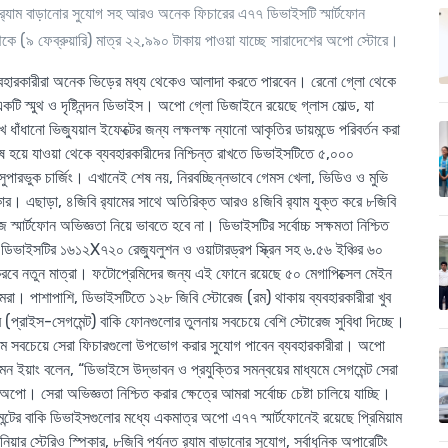
ন্ত র‍্যাম বাড়ানোর সুযোগ সহ আরও অনেক ফিচারের এ৭৭ ডিভাইসটি স্মার্টফোন
থেকে (৯ ফেব্রুয়ারি) মাত্র ২২,৯৯০ টাকায় পাওয়া যাচ্ছে সারাদেশের অপো স্টোরে।
ন ব্যবহারকারীরা অনেক ভিড়ের মধ্য থেকেও আলাদা করতে পারবেন। রেনো গ্লো থেকে
 স্মুথ ও দৃষ্টিনন্দন ডিভাইস। অপো গ্লো ডিজাইনে রয়েছে গ্লাস মোল্ড, যা
ঁধানো ভিজ্যুয়াল ইফেক্টের জন্য লক্ষলক্ষ ন্যানো আকৃতির ডায়মন্ডে পরিবর্তন করা
শেষ হয়ে যাওয়া থেকে ব্যবহারকারীদের নিশ্চিন্ত রাখতে ডিভাইসটিতে ৫,০০০
র সুপারভুক চার্জিং। এখানেই শেষ নয়, নিরবচ্ছিন্নভাবে গেমস খেলা, ভিডিও ও মুভি
ার। এছাড়া, ৪জিবি র‍্যামের সাথে অতিরিক্ত আরও ৪জিবি র‍্যাম যুক্ত করে ৮জিবি
 স্মার্টফোন অভিজ্ঞতা নিয়ে ভাবতে হবে না। ডিভাইসটির সর্বোচ্চ সক্ষমতা নিশ্চিত
াইসটির ১৬১২X৭২০ রেজ্যুলুশন ও ওয়াটারড্রপ স্ক্রিন সহ ৬.৫৬ ইঞ্চির ৬০
 করবে নতুন মাত্রা। ফটোপ্রেমিদের জন্য এই ফোনে রয়েছে ৫০ মেগাপিক্সেল মেইন
যামেরা। পাশাপাশি, ডিভাইসটিতে ১২৮ জিবি স্টোরেজ (রম) থাকায় ব্যবহারকারীরা খুব
(প্রাইস-সেগমেন্ট) বাকি ফোনগুলোর তুলনায় সবচেয়ে বেশি স্টোরেজ সুবিধা দিচ্ছে।
ধ্যমে সবচেয়ে সেরা ফিচারগুলো উপভোগ করার সুযোগ পাবেন ব্যবহারকারীরা। অপো
মন ইয়াং বলেন, “ডিভাইসে উদ্ভাবন ও প্রযুক্তির সমন্বয়ের মাধ্যমে সেগমেন্ট সেরা
পো। সেরা অভিজ্ঞতা নিশ্চিত করার ক্ষেত্রে আমরা সর্বোচ্চ চেষ্টা চালিয়ে যাচ্ছি।
ের বাকি ডিভাইসগুলোর মধ্যে একমাত্র অপো এ৭৭ স্মার্টফোনেই রয়েছে প্রিমিয়াম
ার স্টেরিও স্পিকার, ৮জিবি পর্যন্ত র‍্যাম বাড়ানোর সুযোগ, সর্বাধুনিক অপারেটিং