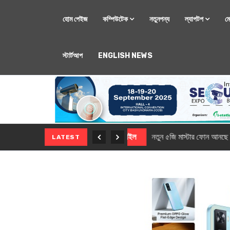
হোম পেইজ
কম্পিউটেক
নতুনপন্য
ল্যাপটপ
ম
স্টার্টআপ
ENGLISH NEWS
মোবাইল
নতুন সি-সিরিজ স্মার
LATEST