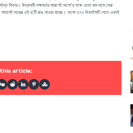
র্দান্ত ফিচার। উদ্ভাবনী সক্ষমতার কারণেই অপো’র পক্ষে এতো কম দামে সেরা
লু ও সানসেট অরেঞ্জ এই দু’টি রঙে পাওয়া যাচ্ছে। অপো এ৭৭ ডিভাইসটি পেতে এখনই
this article: