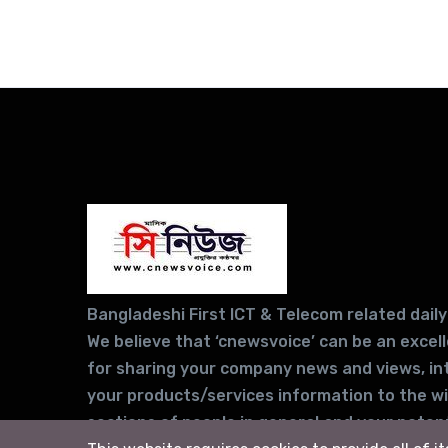
Bangladeshi First ICT & Telecom related daily
We believe that ‘cnewsvoice’ can be an excel
for sharing your company news and views, in
your products/services information to the w
sections of people in general and your potent