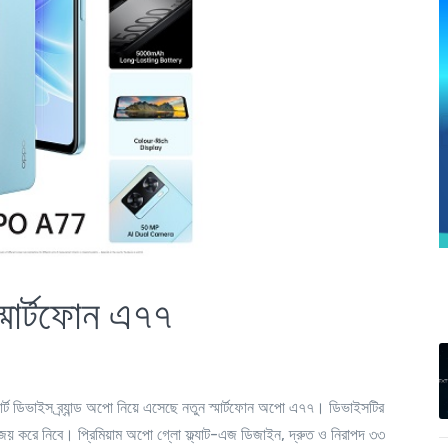
্মার্টফোন এ৭৭
্মার্ট ডিভাইস ব্র্যান্ড অপো নিয়ে এসেছে নতুন স্মার্টফোন অপো এ৭৭। ডিভাইসটির
দয় জয় করে নিবে। প্রিমিয়াম অপো গ্লো ফ্ল্যাট-এজ ডিজাইন, দ্রুত ও নিরাপদ ৩৩