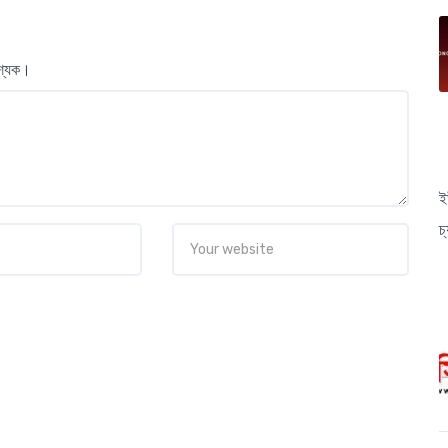
বশ্যক।
ই
চ