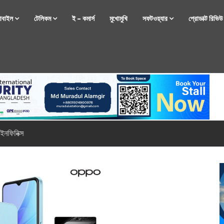
োবাইল
টেলিকম
ই – কমার্স
মুখোমুখি
সফটওয়্যার
প্রোডাক্ট রিভি
্টফোন নিয়ে আসছে রিয়েলমি