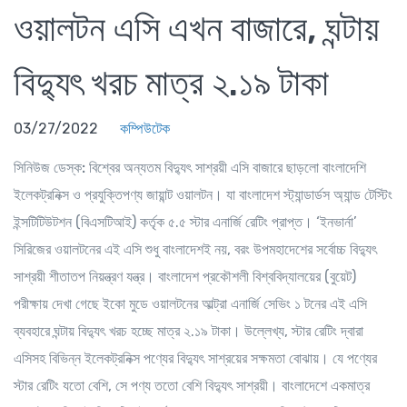
ওয়ালটন এসি এখন বাজারে, ঘন্টায়
বিদ্যুৎ খরচ মাত্র ২.১৯ টাকা
03/27/2022
কম্পিউটেক
সিনিউজ ডেস্ক:
বিশ্বের অন্যতম বিদ্যুৎ সাশ্রয়ী এসি বাজারে ছাড়লো বাংলাদেশি
ইলেকট্রনিক্স ও প্রযুক্তিপণ্য জায়ান্ট ওয়ালটন। যা বাংলাদেশ স্ট্যান্ডার্ডস অ্যান্ড টেস্টিং
ইন্সটিটিউটশন (বিএসটিআই) কর্তৃক ৫.৫ স্টার এনার্জি রেটিং প্রাপ্ত। ‘ইনভার্না’
সিরিজের ওয়ালটনের এই এসি শুধু বাংলাদেশই নয়, বরং উপমহাদেশের সর্বোচ্চ বিদ্যুৎ
সাশ্রয়ী শীতাতপ নিয়ন্ত্রণ যন্ত্র। বাংলাদেশ প্রকৌশলী বিশ্ববিদ্যালয়ের (বুয়েট)
পরীক্ষায় দেখা গেছে ইকো মুডে ওয়ালটনের আল্ট্রা এনার্জি সেভিং ১ টনের এই এসি
ব্যবহারে ঘন্টায় বিদ্যুৎ খরচ হচ্ছে মাত্র ২.১৯ টাকা। উল্লেখ্য, স্টার রেটিং দ্বারা
এসিসহ বিভিন্ন ইলেকট্রনিক্স পণ্যের বিদ্যুৎ সাশ্রয়ের সক্ষমতা বোঝায়। যে পণ্যের
স্টার রেটিং যতো বেশি, সে পণ্য ততো বেশি বিদ্যুৎ সাশ্রয়ী। বাংলাদেশে একমাত্র