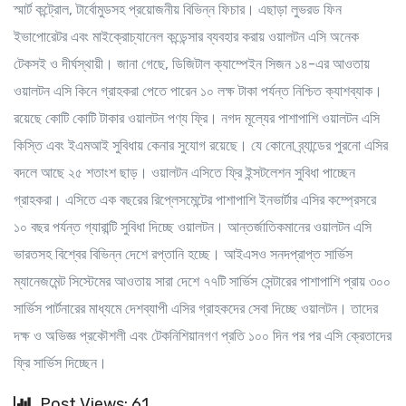
স্মার্ট কন্ট্রোল, টার্বোমুডসহ প্রয়োজনীয় বিভিন্ন ফিচার। এছাড়া লুভরড ফিন
ইভাপোরেটর এবং মাইক্রোচ্যানেল কন্ডেন্সার ব্যবহার করায় ওয়ালটন এসি অনেক
টেকসই ও দীর্ঘস্থায়ী। জানা গেছে, ডিজিটাল ক্যাম্পেইন সিজন ১৪-এর আওতায়
ওয়ালটন এসি কিনে গ্রাহকরা পেতে পারেন ১০ লক্ষ টাকা পর্যন্ত নিশ্চিত ক্যাশব্যাক।
রয়েছে কোটি কোটি টাকার ওয়ালটন পণ্য ফ্রি। নগদ মূল্যের পাশাপাশি ওয়ালটন এসি
কিস্তি এবং ইএমআই সুবিধায় কেনার সুযোগ রয়েছে। যে কোনো ব্র্যান্ডের পুরনো এসির
বদলে আছে ২৫ শতাংশ ছাড়। ওয়ালটন এসিতে ফ্রি ইন্সটলেশন সুবিধা পাচ্ছেন
গ্রাহকরা। এসিতে এক বছরের রিপ্লেসমেন্টের পাশাপাশি ইনভার্টার এসির কম্প্রেসরে
১০ বছর পর্যন্ত গ্যারান্টি সুবিধা দিচ্ছে ওয়ালটন। আন্তর্জাতিকমানের ওয়ালটন এসি
ভারতসহ বিশ্বের বিভিন্ন দেশে রপ্তানি হচ্ছে। আইএসও সনদপ্রাপ্ত সার্ভিস
ম্যানেজমেন্ট সিস্টেমের আওতায় সারা দেশে ৭৭টি সার্ভিস সেন্টারের পাশাপাশি প্রায় ৩০০
সার্ভিস পার্টনারের মাধ্যমে দেশব্যাপী এসির গ্রাহকদের সেবা দিচ্ছে ওয়ালটন। তাদের
দক্ষ ও অভিজ্ঞ প্রকৌশলী এবং টেকনিশিয়ানগণ প্রতি ১০০ দিন পর পর এসি ক্রেতাদের
ফ্রি সার্ভিস দিচ্ছেন।
Post Views: 61