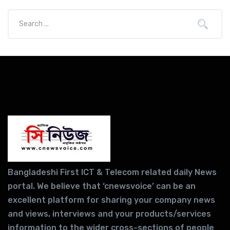
Bangladeshi First ICT & Telecom related daily News
portal. We believe that ‘cnewsvoice’ can be an
excellent platform for sharing your company news
and views, interviews and your products/services
information to the wider cross-sections of people