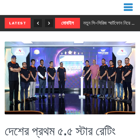
নতুন ৫জি মাস্টার ফোন আনছে ইনফিনিক্স
মোবাইল
নতুন সি-সিরিজ স্মার্টফোন নিয়ে আসছে রিয়েলমি
LATEST
দেশের প্রথম ৫.৫ স্টার রেটিং