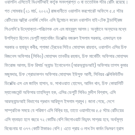
ওয়ালটন এসিতেই বিএসটিআই কর্তৃক সনদপ্রাপ্ত ৩ বা ততোধিক স্টার রেটিং রয়েছে।
গত সোমবার (২১ মার্চ, ২০২২) রাজধানীতে ওয়ালটন করপোরেট অফিসে ৫.৫ স্টার
রেটিংয়ের আল্ট্রা এনার্জি সেভিং এসি উন্মোচন করেন ওয়ালটন হাই-টেক ইন্ডাস্ট্রিজ
পিএলসি’র উদ্যোক্তা-পরিচালক এস এম মাহবুবুল আলম। অনুষ্ঠানে অন্যদের মধ্যে
উপস্থিত ছিলেন ডেপুটি ম্যানেজিং ডিরেক্টর নজরুল ইসলাম সরকার, এমদাদুল হক
সরকার ও হুমায়ূন কবীর, প্লাজা ট্রেডের সিইও মোহাম্মদ রায়হান, ওয়ালটন এসির চিফ
বিজনেস অফিসার (সিবিও) মোহাম্মদ তানভীর রহমান, চিফ মার্কেটিং অফিসার মোহাম্মদ
ফিরোজ আলম, চিফ রিসার্চ অ্যান্ড ইনোভেশন (আরঅ্যান্ডআই) অফিসার তাপস কুমার
মজুমদার, চিফ প্রোডাকশন অফিসার মোহাম্মদ ইউসুফ আলী, সিনিয়র এক্সিকিউটিভ
ডিরেক্টর এস এম জাহিদ হাসান, ড. সাখাওয়াত হোসেন, আমিন খান, চিফ কোয়ালিটি
ম্যানেজমেন্ট অফিসার তাহসিনুল হক, এসির ডেপুটি সিবিও সন্দীপ বিশ্বাস, এসি
আরঅ্যান্ডআই বিভাগের প্রধান আরিফুল ইসলাম প্রমুখ। জানা গেছে, দেশে
সাম্প্রতিক সময়ে যে পরিমাণ এসি বিক্রি হয়, তাতে ওয়ালটনের ৫.৫ স্টার রেটিংয়ের
এসি ব্যবহৃত হলে বছরে ৭২ কোটির বেশি কিলোওয়াট বিদ্যুৎ সাশ্রয় হবে, অর্থমূল্য
বিবেচনায় যা ৩৭৭ কোটি টাকারও বেশি। এতে প্রায় ৩ লাখ টন কার্বন নিঃসরণ হ্রাস