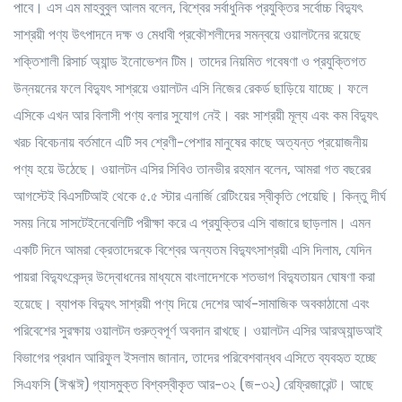
পাবে। এস এম মাহবুবুল আলম বলেন, বিশ্বের সর্বাধুনিক প্রযুক্তির সর্বোচ্চ বিদ্যুৎ
সাশ্রয়ী পণ্য উৎপাদনে দক্ষ ও মেধাবী প্রকৌশলীদের সমন্বয়ে ওয়ালটনের রয়েছে
শক্তিশালী রিসার্চ অ্যান্ড ইনোভেশন টিম। তাদের নিয়মিত গবেষণা ও প্রযুক্তিগত
উন্নয়নের ফলে বিদ্যুৎ সাশ্রয়ে ওয়ালটন এসি নিজের রেকর্ড ছাড়িয়ে যাচ্ছে। ফলে
এসিকে এখন আর বিলাসী পণ্য বলার সুযোগ নেই। বরং সাশ্রয়ী মূল্য এবং কম বিদ্যুৎ
খরচ বিবেচনায় বর্তমানে এটি সব শ্রেণী-পেশার মানুষের কাছে অত্যন্ত প্রয়োজনীয়
পণ্য হয়ে উঠেছে। ওয়ালটন এসির সিবিও তানভীর রহমান বলেন, আমরা গত বছরের
আগস্টেই বিএসটিআই থেকে ৫.৫ স্টার এনার্জি রেটিংয়ের স্বীকৃতি পেয়েছি। কিন্তু দীর্ঘ
সময় নিয়ে সাসটেইনেবেলিটি পরীক্ষা করে এ প্রযুক্তির এসি বাজারে ছাড়লাম। এমন
একটি দিনে আমরা ক্রেতাদেরকে বিশ্বের অন্যতম বিদ্যুৎসাশ্রয়ী এসি দিলাম, যেদিন
পায়রা বিদ্যুৎকেন্দ্র উদ্বোধনের মাধ্যমে বাংলাদেশকে শতভাগ বিদ্যুতায়ন ঘোষণা করা
হয়েছে। ব্যাপক বিদ্যুৎ সাশ্রয়ী পণ্য দিয়ে দেশের আর্থ-সামাজিক অবকাঠামো এবং
পরিবেশের সুরক্ষায় ওয়ালটন গুরুত্বপূর্ণ অবদান রাখছে। ওয়ালটন এসির আরঅ্যান্ডআই
বিভাগের প্রধান আরিফুল ইসলাম জানান, তাদের পরিবেশবান্ধব এসিতে ব্যবহৃত হচ্ছে
সিএফসি (ঈঋঈ) গ্যাসমুক্ত বিশ্বস্বীকৃত আর-৩২ (জ-৩২) রেফ্রিজারেন্ট। আছে