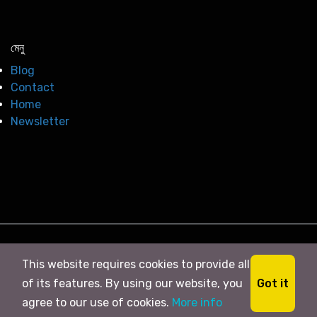
মেনু
Blog
Contact
Home
Newsletter
© 2026
সি নিউজ
. All right Reserved
This website requires cookies to provide all
Got it
of its features. By using our website, you
agree to our use of cookies.
More info