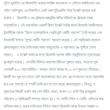
লুইস ভ্যুইটন এর স্টারলাইট অ্যাকসেসরিজ কালেকশন ও মেইসন মারজিয়েলা এবং
স্টোন আইল্যান্ড এর ডিজাইনে একই রকম টুইঙ্কলিং স্টার ইফেক্ট ব্যবহার করা
হয়েছে। রিয়েলমি ৯ এর টেক্সচার মরুভূমির বালির পরিবর্তনের টেক্সচার দ্বারা
অনুপ্রাণিত। এই ডায়নামিক ডেজার্ট রিপল ইফেক্ট তৈরির জন্য রিয়েলমি স্বাধীনভাবে
ইন্ডাস্ট্রির প্রথম “রিপল হলোগ্রাফিক গ্রেডিয়েন্ট কোটিং প্রসেস” তৈরি করেছে এবং
উদ্ভাবনী উপায়ে ‘সুপার কোটিং প্রসেস’ প্রয়োগ করেছে। এই প্রক্রিয়ার মাধ্যমে
টেক্সচারযুক্ত পণ্য তৈরি করার সময় স্যাচুরেটেড ও প্রাণবন্ত রঙ ফুটিয়ে তোলা
সম্ভব। এ ইফেক্ট অর্জনের জন্য রিয়েলমি অনেক কঠিন প্রযুক্তিগত চ্যালেঞ্জের
মুখোমুখি হয়েছে। ফোনটির বিভিন্ন জায়গায় বিভিন্ন পুরুত্ব আছে, সবচেয়ে পুরু
এলাকাটি ৪২০ ন্যানোমিটার - সাধারণ কালো আবরণের ১০ গুণ পুরুত্বে পৌঁছেছে।
ফিল্মটি যত পুরু হবে ততো বেশি বাস্তবসম্মত হবে এবং এর ফলাফলও ততো স্বাভাবিক
হবে এবং সবশেষ যে পণ্যটি তৈরি হবে তা হবে আরো টেক্সচারযুক্ত। কিন্তু, এ
পুরুত্বের বিষয়টি অর্জন করা বেশ কঠিন; কারণ, ক্লাস-১০ ডাস্ট ফ্রি ভ্যাকুয়াম
পরিবেশে এ প্রক্রিয়াটি সম্পন্ন করতে হয়। লং কোটিং টাইম ও কোটিং মেশিনের উচ্চ
চাহিদার কারণে, রঙের অভিন্নতা নিশ্চিত করতে রিয়েলমি আরো উন্নত সরঞ্জাম ও