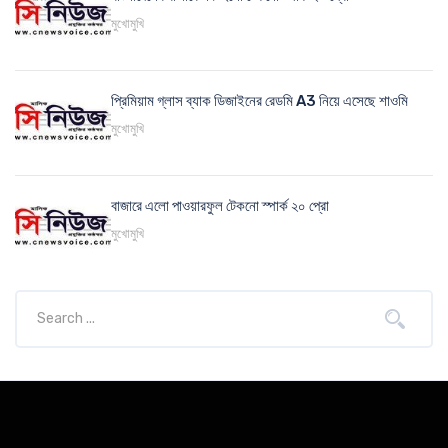
মুখোমুখি
প্রিমিয়াম গ্লাস ব্যাক ডিজাইনের রেডমি A3 নিয়ে এসেছে শাওমি
মুখোমুখি
বাজারে এলো পাওয়ারফুল টেকনো স্পার্ক ২০ প্রো
মুখোমুখি