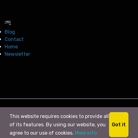
মেনু
Blog
Contact
Home
Newsletter
© 2026
সি নিউজ
. All right Reserved
This website requires cookies to provide all
Got it
of its features. By using our website, you
agree to our use of cookies.
More info