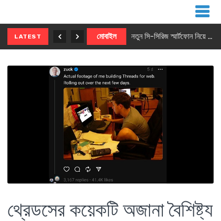
নতুন ৫জি মাস্টার ফোন আনছে ইনফিনিক্স
মোবাইল
নতুন সি-সিরিজ স্মার্টফোন নিয়ে আসছে রিয়েলমি
LATEST
থ্রেডসের কয়েকটি অজানা বৈশিষ্ট্য