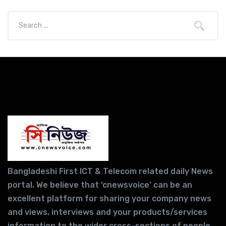
Bangladeshi First ICT & Telecom related daily News
portal. We believe that ‘cnewsvoice’ can be an
excellent platform for sharing your company news
and views, interviews and your products/services
information to the wider cross-sections of people