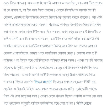
বেছে নিতে পারেন। আর এভাবেই আপনি আপনার কনভার্সেশনে, কে যোগ দিতে পারবে
বা কে পারবে না, তা ঠিক করে নিতে পারবেন।
থ্রেডে জিআইএফ ব্যবহার
আপনি
থ্রেডস, কোটস বা রিপ্লাইয়ের ক্ষেত্রে জিআইএফ ব্যবহার করতে পারবেন। আর এটি
আপনি দু’ভাবে ব্যবহার করতে পারেন। প্রথমত, আপনার জিআইএফ কিবোর্ড ইনস্টল
করা থাকলে সেখান থেকে টাইপ করে দিতে পারেন, অথবা থ্রেডের পোস্টে জিআইএফ
কপি ও পেস্ট করে নিয়ে আসতে পারেন।
নোটিফিকেশন কাস্টমাইজ করা
আপনি যদি
সারাদিন আসতে থাকা নোটিফিকেশনগুলো পরিবর্তন করে নিতে চান তাহলে আপনার
থ্রেডস প্রোফাইলের একদম ওপরে ডানদিকের কোণায় দেখুন। কোণায় থাকা দু’টি
লাইনের ওপর ক্লিক করে নোটিফিকেশন আইকনে ট্যাপ করুন। এরপর আপনি আপনার
থ্রেডস, রিপ্লাই, ফলোয়িং ও ফলোয়ারদের ক্ষেত্রে নোটিফিকেশন কাস্টমাইজ করে
নিতে পারবেন। এমনকি আপনি নোটিফিকেশনগুলো অস্থায়ীভাবে থামিয়েও দিতে
পারবেন।
হিডেন ওয়ার্ডস
‘হিডেন ওয়ার্ডস’
ফিচারের মাধ্যমে থ্রেডসে নির্দিষ্ট শব্দ,
ফ্রেইজ ও রিপ্লাই ‘হাইড’ করে রাখতে পারবেন ব্যবহারকারী। প্রাইভেসি পেইজে
গিয়ে এই সেবা চালু করা যাবে। সেখান থেকে প্রথমে হিডেন ওয়ার্ডস অপশন বের করে
পরে প্রয়োজন অনুযায়ী তালিকা কাস্টমাইজ করে নেয়া লাগবে। নির্দিষ্ট কোনো