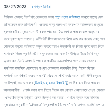
08/27/2023
সোশ্যাল মিডিয়া
সিনিউজ ডেস্ক:
শিগগিরই থ্রেডসের জন্য
নতুন ওয়েব অভিজ্ঞতা
আনতে যাচ্ছে মেটা
জানিয়েছেন মার্ক জাকারবার্গ। ওয়েবের জন্য নতুন এই লগড-ইন অভিজ্ঞতার মাধ্যমে
ব্যবহারকারীরা থ্রেডসে পোস্ট করতে পারবেন, ফিড দেখতে পারবেন এবং অন্যদের
সাথে যুক্ত হতে পারবেন। কমিউনিটি ফিডব্যাকগুলো নিয়ে কাজ শুরু করেছে মেটা; আর
থ্রেডসে মানুষের অভিজ্ঞতা সমৃদ্ধ করতে আরও উদ্ভাবনী সব ফিচার যুক্ত করার দিকে
মনোযোগ দিচ্ছে প্রতিষ্ঠানটি। চলুন জেনে নেয়া যাক ইনস্টাগ্রাম টিমের তৈরি নতুন
অ্যাপ এবং টেক্সট আপডেট শেয়ার ও পাবলিক কনভার্সেশনে যোগ দেয়ার ক্ষেত্রে
জনপ্রিয় সামাজিক যোগাযোগ মাধ্যম থ্রেডসের আকর্ষণীয় কিছু ‘হিডেন ফিচার’
সম্পর্কে:
কে রিপ্লাই করতে পারবে?
থ্রেডসে পোস্ট করার আগে, ওই নির্দিষ্ট থ্রেডে
কে রিপ্লাই করতে পারবে (
ডিসাইড হু ক্যান রিপ্লাই টু
) তা ঠিক করে নিতে পারবেন
ব্যবহারকারীরা। পোস্ট করার সময় নিচের দিকের বাম কোণায় খেয়াল করে দেখুন, সেখানে
‘এনিওয়ান ক্যান রিপ্লাই’ টেক্সট উল্লেখ করা আছে। এখানে ক্লিক করে আপনার
প্রয়োজন অনুযায়ী - ‘এনিওয়ান’, ‘প্রোফাইল ইউ ফলো’ বা ‘মেনশনড অনলি’ অপশন