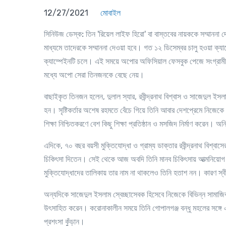
12/27/2021
মোবাইল
সিনিউজ ডেস্ক:
তিন 'রিয়েল লাইফ হিরো
'
বা বাস্তবের নায়ককে সম্মাননা
মাধ্যমে তাদেরকে সম্মাননা দেওয়া হবে। গত ১২ ডিসেম্বর চালু হওয়া ক্য
ক্যাম্পেইনটি চলে। এই সময়ে অপোর অফিসিয়াল ফেসবুক পেজে সংগ্রামী মা
মধ্যে অপো সেরা তিনজনকে বেছে নেয়।
বাছাইকৃত তিনজন হলেন, দুলাল স্যার, রবীন্দ্রনাথ বিশ্বাস ও সাজেদুল ইসলাম
হন। সৃষ্টিকর্তার অশেষ রহমতে বেঁচে গিয়ে তিনি আবার দেশপ্রেমে নিজে
শিক্ষা নিশ্চিতকরণে বেশ কিছু শিক্ষা প্রতিষ্ঠান ও মসজিদ নির্মাণ করেন। অনি
এদিকে, ৭০ বছর বয়সী মুক্তিযোদ্ধা ও গ্রাম্য ডাক্তার রবীন্দ্রনাথ বিশ্বা
চিকিৎসা দিতেন। সেই থেকে আজ অবদি তিনি মানব চিকিৎসায় আত্মনিয়োগ করে
মুক্তিযোদ্ধাদের তালিকায় তার নাম না থাকলেও তিনি হতাশ নন। কারণ স্বীক
অন্যদিকে সাজেদুল ইসলাম স্বেচ্ছাসেবক হিসেবে নিজেকে বিভিন্ন সামাজি
উৎসাহিত করেন। করোনাকালীন সময়ে তিনি গোপালগঞ্জ বন্ধু মহলের সঙ্গে একত্
প্রশংসা কুঁড়ান।