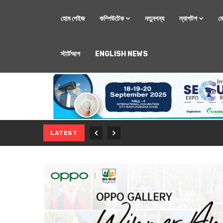
হোম পেইজ
কম্পিউটেক
নতুনপন্য
ল্যাপটপ
ম
স্টার্টআপ
ENGLISH NEWS
মোবাইল
নতুন সি-সিরিজ স্মার
LATEST