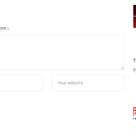
বশ্যক।
ই
চ