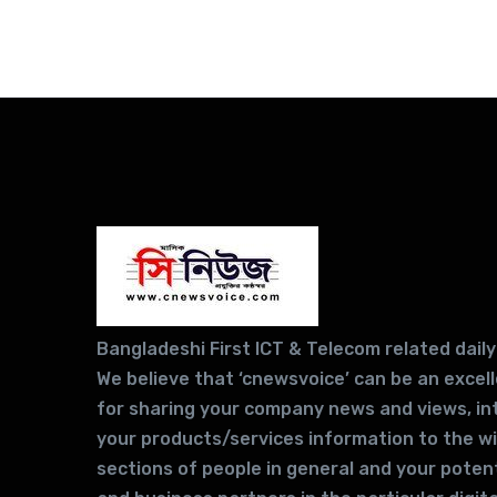
Bangladeshi First ICT & Telecom related daily
We believe that ‘cnewsvoice’ can be an excel
for sharing your company news and views, in
your products/services information to the w
sections of people in general and your potent