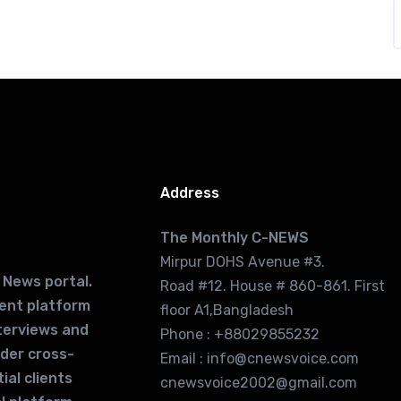
Address
The Monthly C-NEWS
Mirpur DOHS Avenue #3.
 News portal.
Road #12. House # 860-861. First
lent platform
floor A1,Bangladesh
terviews and
Phone : +88029855232
ider cross-
Email : info@cnewsvoice.com
ial clients
cnewsvoice2002@gmail.com