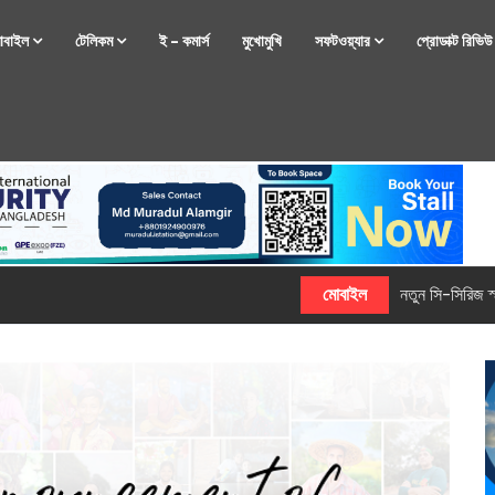
োবাইল
টেলিকম
ই – কমার্স
মুখোমুখি
সফটওয়্যার
প্রোডাক্ট রিভি
্টফোন নিয়ে আসছে রিয়েলমি