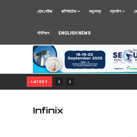
হোম পেইজ
কম্পিউটেক
নতুনপন্য
ল্যাপটপ
ম
স্টার্টআপ
ENGLISH NEWS
মোবাইল
নতুন সি-সিরিজ স্মার
LATEST