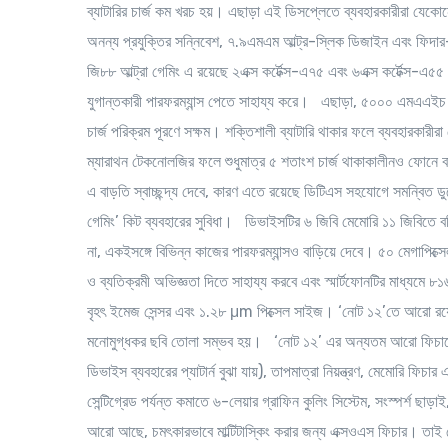
ব্যাটারির চার্জ কম খরচ হয়। এছাড়া এই ডিসপ্লেতে ব্যবহারকারীরা যেকো
অনন্য প্রযুক্তির সন্নিবেশ, ৭.৯এমএম আল্ট্র-স্লিক ডিজাইন এবং ফিদার-
জি৮৮ আল্ট্রা গেমিং এ রয়েছে ২এক্স কর্টেক্স-এ৭৫ এবং ৬এক্স কর্টেক্স-এ
যুগান্তকারী পারফরম্যান্স পেতে সাহায্য করে। এছাড়া, ৫০০০ এমএএইচ ব্যাট
চার্জ পরিক্রম পূরণে সক্ষম। শক্তিশালী ব্যাটারি থাকার ফলে ব্যবহারকারীরা
ম্যারাথন টেকনোলজির ফলে শুধুমাত্র ৫ শতাংশ চার্জ থাকাকালীনও ফোনে ব
এ বাড়তি স্বাচ্ছন্দ্য দেবে, কারণ এতে রয়েছে ডিটিএস সহযোগে সমন্বিত 
গেমিং’ কিট ব্যবহারের সুবিধা। ডিভাইসটির ৬ জিবি মেমোরি ১১ জিবিতে বর্ধ
না, একইসঙ্গে বিভিন্ন কাজের পারফরম্যান্সও বাড়িয়ে দেবে। ৫০ মেগাপিক্স
ও ব্যতিক্রমী অভিজ্ঞতা দিতে সাহায্য করবে এবং স্মার্টফোনটির মাধ্যমে 
বৃহৎ ইমেজ সেন্সর এবং ১.২৮ μm পিক্সেল সাইজ। ‘নোট ১২’তে আরো রয়েছে
মনোমুগ্ধকর ছবি তোলা সম্ভব হয়। ‘নোট ১২’ এর অন্যতম আরো ফিচারের মধ
ডিভাইস ব্যবহারের প্যাটার্ন বুঝা যায়), তাপমাত্রা নিয়ন্ত্রণ, মেমোরি ফিচার
সেন্টিগ্রেড পর্যন্ত কমাতে ৬-লেয়ার গ্রাফিন কুলিং সিস্টেম, সংস্পর্শ 
আরো আছে, চমৎকারভাবে মাল্টিটাস্কিং করার জন্য এক্সওএস ফিচার। তাই ফো