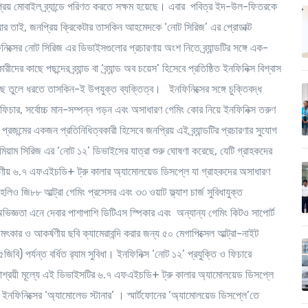
প্রিয় মোবাইল ব্র্যান্ডে পরিণত করতে সক্ষম হয়েছে। এবার পবিত্র ইদ-উল-ফিতরকে
আর তাই, জনপ্রিয় ক্রিকেটার তাসকিন আহমেদকে ‘নোট সিরিজ’ এর প্রোডাক্ট
্সের নোট সিরিজ এর ডিভাইসগুলোর প্রচারণায় অংশ নিতে ব্র্যান্ডটির সঙ্গে এক-
দের কাছে পছন্দের ব্র্যান্ড বা ‘ব্র্যান্ড অব চয়েস’ হিসেবে প্রতিষ্ঠিত ইনফিনিক্স বিশ্বাস
াছে তুলে ধরতে তাসকিন-ই উপযুক্ত ব্যক্তিত্ব। ইনফিনিক্সের সঙ্গে চুক্তিবদ্ধ
িক ফিচার, সর্বোচ্চ মান-সম্পন্ন গড়ন এবং অসাধারণ গেমিং কোর নিয়ে ইনফিনিক্স তরুণ
ন প্রজন্মের একজন প্রতিনিধিত্বকারী হিসেবে জনপ্রিয় এই ব্র্যান্ডটির প্রচারণার সুযোগ
িমিয়াম সিরিজ এর ‘নোট ১২’ ডিভাইসের যাত্রা শুরু ঘোষণা করেছে, যেটি গ্রাহকদের
ষণীয় ৬.৭ এফএইচডি+ ট্রু কালার অ্যামোলয়েড ডিসপ্লে যা গ্রাহকদের অসাধারণ
জি৮৮ আল্ট্রা গেমিং প্রসেসর এবং ৩৩ ওয়াট ফ্ল্যাশ চার্জ সুবিধাযুক্ত
ভিজ্ঞতা এনে দেবার পাশাপাশি ডিটিএস স্পিকার এবং অন্যান্য গেমিং কিটও সাপোর্ট
মৎকার ও আকর্ষণীয় ছবি ক্যামেরাবন্দি করার জন্য ৫০ মেগাপিক্সেল আল্ট্রা-নাইট
) পর্যন্ত বর্ধিত র‌্যাম সুবিধা। ইনফিনিক্স ‘নোট ১২’ প্রযুক্তি ও ফিচারে
। সাশ্রয়ী মূল্যে এই ডিভাইসটির ৬.৭ এফএইচডি+ ট্রু কালার অ্যামোলয়েড ডিসপ্লে
় ইনফিনিক্সের ‘অ্যামোলেড স্টানার’ । স্মার্টফোনের ‘অ্যামোলয়েড ডিসপ্লে’তে