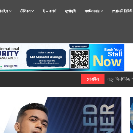
োবাইল
টেলিকম
ই – কমার্স
মুখোমুখি
সফটওয়্যার
প্রোডাক্ট রিভি
্টফোন নিয়ে আসছে রিয়েলমি