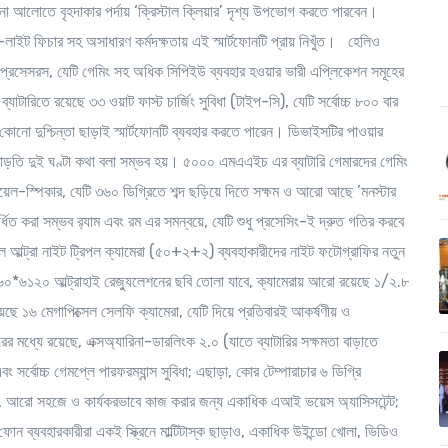
নো আলোতে বৃহদাকার পর্দায় ‘ক্রিস্টাল ক্লিয়ার’ দৃশ্য উপভোগ করতে পারবেন।
লাইট ফিচার সহ অসাধারণ কর্মদক্ষতায় এই স্মার্টফোনটি প্রায় নিখুঁত। হেলিও
৫৫ প্রসেসরস, যেটি গেমিং সহ অধিক সিপিইউ ব্যবহার হওয়ার ভারী এপ্লিকেশন সমূহের
ারিতে রয়েছে ৩৩ ওয়াট ফাস্ট চার্জিং সুবিধা (টাইপ-সি), যেটি সর্বোচ্চ ৮০০ বার
 কোনো দুশ্চিন্তা ছাড়াই স্মার্টফোনটি ব্যবহার করতে পারেন। ডিভাইসটির পাওয়ার
াড়তি দুই ঘণ্টা কথা বলা সম্ভব হয়। ৫০০০ এমএএইচ এর ব্যাটারি গেমারদের গেমিং
ডুয়েল-স্পিকার, যেটি ৩৬০ ডিগ্রিতে শব্দ ছড়িয়ে দিতে সক্ষম ও আরো আছে ’মনস্টার
িত করা সম্ভব র‌্যাম এবং রম এর সমন্বয়ে, যেটি শুধু প্রসেসিং-ই দ্রুত গতির করবে
েল আল্ট্রা নাইট ট্রিপল ক্যামেরা (৫০+২+২) ব্যবহাকারীদের নাইট ফটোগ্রাফির নতুন
৮১৬০*৬১২০ আল্ট্রাহাই রেজ্যুলেশনের ছবি তোলা যাবে, ক্যামেরায় আরো রয়েছে ১/২.৮
 ১৬ মেগাপিক্সেল সেলফি ক্যামেরা, যেটি দিয়ে প্রতিবারই আকর্ষণীয় ও
্যে রয়েছে, এক্সঅ্যারিনা-ডারলিংক ২.০ (যাতে ব্যাটারির সক্ষমতা বাড়াতে
 এবং সর্বোচ্চ গেমপ্লে পারফরম্যান্স সুবিধা; এছাড়া, কোর টেম্পারাচার ৬ ডিগ্রি
ছাড়াই, আরো সহজে ও কার্যকরভাবে কাজ করার জন্য একাধিক এআই ভয়েস অ্যাসিসটেন্ট;
ন ব্যবহারকারীরা একই স্ক্রিনে মাল্টিটাস্ক ছাড়াও, একাধিক উইন্ডো খোলা, ভিডিও