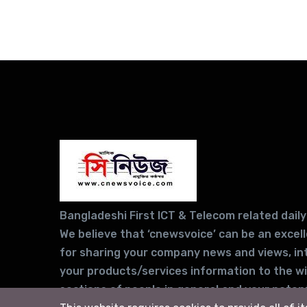
Bangladeshi First ICT & Telecom related daily
We believe that ‘cnewsvoice’ can be an excel
for sharing your company news and views, in
your products/services information to the w
sections of people in general and your potent