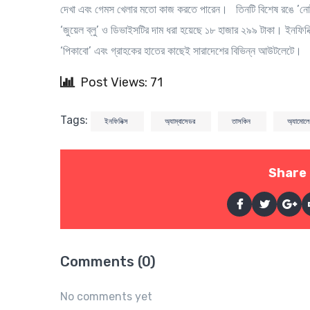
দেখা এবং গেমস খেলার মতো কাজ করতে পারেন। তিনটি বিশেষ রঙে ’নোট ১২’
‘জুয়েল ব্লু’ ও ডিভাইসটির দাম ধরা হয়েছে ১৮ হাজার ২৯৯ টাকা। ইনফিনিক
‘পিকাবো’ এবং গ্রাহকের হাতের কাছেই সারাদেশের বিভিন্ন আউটলেটে।
Post Views: 71
Tags:
ইনফিনিক্স
অ্যাম্বাসেডর
তাসকিন
অ্যামোলে
Share 
Comments (0)
No comments yet