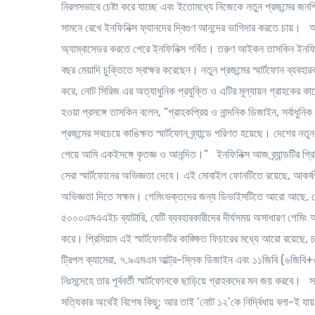
নিরলসভাবে চেষ্টা করে যাচ্ছে এবং ইতোমধ্যে নিজেকে নতুন প্রজন্মের জন
সামনে রেখে ইনফিনিক্স ফ্যানদের দ্বিগুণ আনন্দের ভাগিদার করতে চায়। 
অ্যাম্বাসেডর করতে পেরে ইনফিনিক্স গর্বিত। তরুণ আইকন তাসকিন ইনফিনিক
বছর মেয়াদি চুক্তিতে স্বাক্ষর করেছেন। নতুন প্রজন্মের স্মার্টফোন ব্যবহারকারী
করে, নোট সিরিজ এর অত্যাধুনিক প্রযুক্তি ও এটির মূল্যায়ন গ্রাহকের ক
হওয়া প্রসঙ্গে তাসকিন বলেন, “গ্রাহকপ্রিয় ও নান্দনিক ডিজাইন, সর্বাধুন
প্রজন্মের সবচেয়ে কাঙিক্ষত স্মার্টফোন ব্র্যান্ডে পরিণত হয়েছে। দেশের নতু
পেয়ে আমি একইসঙ্গে কৃতজ্ঞ ও আনন্দিত।” ইনফিনিক্স আজ ব্র্যান্ডটির প্র
সেরা স্মার্টফোনের অভিজ্ঞতা দেবে। এই মোবাইল ফোনটিতে রয়েছে, আকর্
অভিজ্ঞতা দিতে সক্ষম। গেমিংভক্তদের জন্য ডিভাইসটিতে আরো আছে, হেলিও 
৫০০০এমএএইচ ব্যাটারি, যেটি ব্যবহারকারীদের দীর্ঘসময় অসাধারণ গেমিং অ
করে। প্রিমিয়াম এই স্মার্টফোনটির কাঙ্ক্ষিত ফিচারের মধ্যে আরো রয়েছে, চ
ট্রিপল ক্যামেরা, ৭.৯এমএম আল্ট্র-স্লিক ডিজাইন এবং ১১জিবি (৬জিবি+৫জিবি
নিঃসন্দেহে তার পূর্ববর্তী স্মার্টফোনকে ছাড়িয়ে গ্রাহকদের মন জয় করবে
সত্যিকার অর্থেই বিশেষ কিছু; আর তাই ‘নোট ১২’কে নির্দ্বিধায় বলা-ই যায