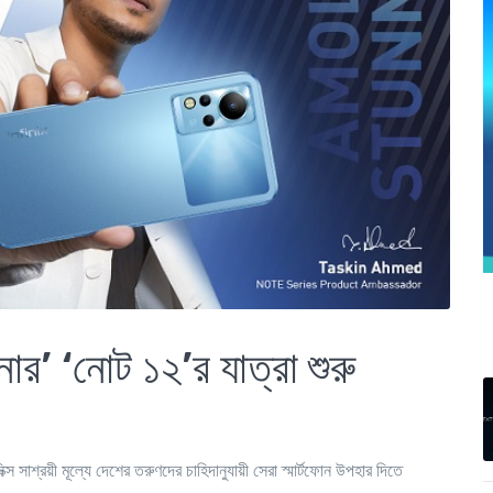
নার’ ‘নোট ১২’র যাত্রা শুরু
নিক্স সাশ্রয়ী মূল্যে দেশের তরুণদের চাহিদানুযায়ী সেরা স্মার্টফোন উপহার দিতে