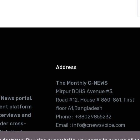
Address
The Monthly C-NEWS
Mirpur DOHS Avenue #3.
 News portal.
Road #12. House # 860-861. First
lent platform
floor A1,Bangladesh
terviews and
Phone : +88029855232
ider cross-
Email : info@cnewsvoice.com
ial clients
cnewsvoice2002@gmail.com