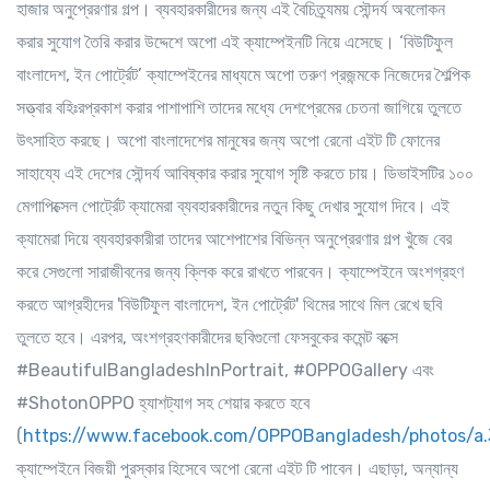
হাজার অনুপ্রেরণার গল্প। ব্যবহারকারীদের জন্য এই বৈচিত্র্যময় সৌন্দর্য অবলোকন
করার সুযোগ তৈরি করার উদ্দেশে অপো এই ক্যাম্পেইনটি নিয়ে এসেছে। ‘বিউটিফুল
বাংলাদেশ, ইন পোর্ট্রেট’ ক্যাম্পেইনের মাধ্যমে অপো তরুণ প্রজন্মকে নিজেদের শৈল্পিক
সত্ত্বার বহিঃরপ্রকাশ করার পাশাপাশি তাদের মধ্যে দেশপ্রেমের চেতনা জাগিয়ে তুলতে
উৎসাহিত করছে। অপো বাংলাদেশের মানুষের জন্য অপো রেনো এইট টি ফোনের
সাহায্যে এই দেশের সৌন্দর্য আবিষ্কার করার সুযোগ সৃষ্টি করতে চায়। ডিভাইসটির ১০০
মেগাপিক্সেল পোর্ট্রেট ক্যামেরা ব্যবহারকারীদের নতুন কিছু দেখার সুযোগ দিবে। এই
ক্যামেরা দিয়ে ব্যবহারকারীরা তাদের আশেপাশের বিভিন্ন অনুপ্রেরণার গল্প খুঁজে বের
করে সেগুলো সারাজীবনের জন্য ক্লিক করে রাখতে পারবেন। ক্যাম্পেইনে অংশগ্রহণ
করতে আগ্রহীদের 'বিউটিফুল বাংলাদেশ, ইন পোর্ট্রেট' থিমের সাথে মিল রেখে ছবি
তুলতে হবে। এরপর, অংশগ্রহণকারীদের ছবিগুলো ফেসবুকের কমেন্ট বক্সে
#BeautifulBangladeshInPortrait, #OPPOGallery এবং
#ShotonOPPO হ্যাশট্যাগ সহ শেয়ার করতে হবে
(
https://www.facebook.com/OPPOBangladesh/photos/
ক্যাম্পেইনে বিজয়ী পুরস্কার হিসেবে অপো রেনো এইট টি পাবেন। এছাড়া, অন্যান্য