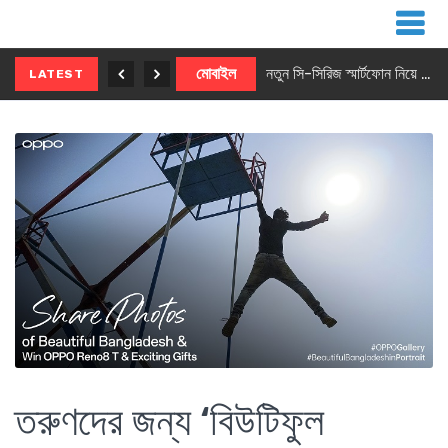
নতুন ৫জি মাস্টার ফোন আনছে ইনফিনিক্স
মোবাইল
নতুন সি-সিরিজ স্মার্টফোন নিয়ে আসছে রিয়েলমি
LATEST
তরুণদের জন্য ‘বিউটিফুল