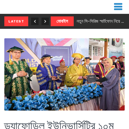
নতুন ৫জি মাস্টার ফোন আনছে ইনফিনিক্স
মোবাইল
নতুন সি-সিরিজ স্মার্টফোন নিয়ে আসছে রিয়েলমি
LATEST
ড্যাফোডিল ইউনিভার্সিটির ১০ম