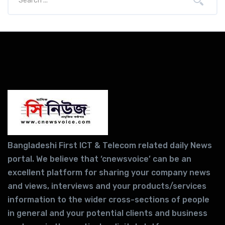
Bangladeshi First ICT & Telecom related daily News
portal. We believe that ‘cnewsvoice’ can be an
excellent platform for sharing your company news
and views, interviews and your products/services
information to the wider cross-sections of people
in general and your potential clients and business