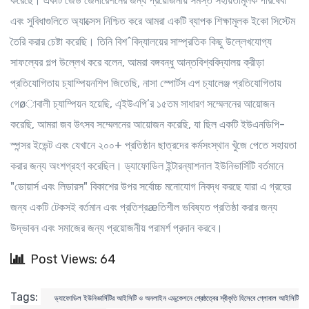
করেছে। একটি জেড জেনারেশনের জন্য প্রয়োজনীয় সমস্ত সহায়তামূলক পরিষেবা
এবং সুবিধাগুলিতে অ্যাক্সেস নিশ্চিত করে আমরা একটি ব্যাপক শিক্ষামূলক ইকো সিস্টেম
তৈরি করার চেষ্টা করেছি। তিনি বিশ^বিদ্যালয়ের সাম্প্রতিক কিছু উল্লেখযোগ্য
সাফল্যের গল্প উল্লেখ করে বলেন, আমরা বঙ্গবন্ধু আন্তবিশ্ববিদ্যালয় ক্রীড়া
প্রতিযোগিতায় চ্যাম্পিয়নশিপ জিতেছি, নাসা স্পোর্টস এপ চ্যালেঞ্জ প্রতিযোগিতায়
গেøাবালী চ্যাম্পিয়ন হয়েছি, এ্ইউএপি’র ১৫তম সাধারণ সম্মেলনের আয়োজন
করেছি, আমরা জব উৎসব সম্মেলনের আয়োজন করেছি, যা ছিল একটি ইউএনডিপি-
স্পন্সর ইভেন্ট এবং যেখানে ২০০+ প্রতিষ্ঠান ছাত্রদের কর্মসংস্থান খুঁজে পেতে সহায়তা
করার জন্য অংশগ্রহণ করেছিল। ড্যাফোডিল ইন্টারন্যাশনাল ইউনিভার্সিটি বর্তমানে
"ডোয়ার্স এবং লিডারস" বিকাশের উপর সর্বোচ্চ মনোযোগ নিবদ্ধ করছে যারা এ গ্রহের
জন্য একটি টেকসই বর্তমান এবং প্রতিশ্রæতিশীল ভবিষ্যত প্রতিষ্ঠা করার জন্য
উদ্ভাবন এবং সমাজের জন্য প্রয়োজনীয় পরামর্শ প্রদান করবে।
Post Views: 64
Tags:
ড্যাফোডিল ইউনিভার্সিটির আইসিটি ও অনলাইন এডুকেশনে শ্রেষ্ঠত্বের স্বীকৃতি হিসেবে গ্লোবাল আইসিটি