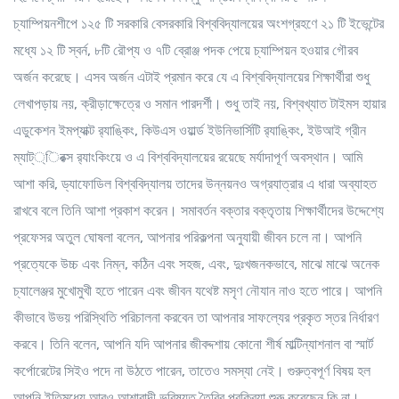
চ্যাম্পিয়নশীপে ১২৫ টি সরকারি বেসরকারি বিশ্ববিদ্যালয়ের অংশগ্রহণে ২১ টি ইভেন্টের
মধ্যে ১২ টি স্বর্ন, ৮টি রৌপ্য ও ৭টি ব্রোঞ্জ পদক পেয়ে চ্যাম্পিয়ন হওয়ার গৌরব
অর্জন করেছে। এসব অর্জন এটাই প্রমান করে যে এ বিশ্ববিদ্যালয়ের শিক্ষার্থীরা শুধু
লেখাপড়ায় নয়, ক্রীড়াক্ষেত্রে ও সমান পারদর্শী। শুধু তাই নয়, বিশ্বখ্যাত টাইমস হায়ার
এডুকেশন ইমপ্যাক্ট র‌্যাঙ্কিং, কিউএস ওয়ার্ল্ড ইউনিভার্সিটি র‌্যাঙ্কিং, ইউআই গ্রীন
ম্যাট্্িরক্স র‌্যাংকিংয়ে ও এ বিশ্ববিদ্যালয়ের রয়েছে মর্যাদাপূর্ণ অবস্থান। আমি
আশা করি, ড্যাফোডিল বিশ্ববিদ্যালয় তাদের উন্নয়নও অগ্রযাত্রার এ ধারা অব্যাহত
রাখবে বলে তিনি আশা প্রকাশ করেন। সমাবর্তন বক্তার বক্তৃতায় শিক্ষার্থীদের উদ্দেশ্যে
প্রফেসর অতুল ঘোষলা বলেন, আপনার পরিকল্পনা অনুযায়ী জীবন চলে না। আপনি
প্রত্যেকে উচ্চ এবং নিম্ন, কঠিন এবং সহজ, এবং, দুঃখজনকভাবে, মাঝে মাঝে অনেক
চ্যালেঞ্জর মুখোমুখী হতে পারেন এবং জীবন যথেষ্ট মসৃণ নৌযান নাও হতে পারে। আপনি
কীভাবে উভয় পরিস্থিতি পরিচালনা করবেন তা আপনার সাফল্যের প্রকৃত স্তর নির্ধারণ
করবে। তিনি বলেন, আপনি যদি আপনার জীবদ্দশায় কোনো শীর্ষ মাল্টিন্যাশনাল বা স্মার্ট
কর্পোরেটের সিইও পদে না উঠতে পারেন, তাতেও সমস্যা নেই। গুরুত্বপূর্ণ বিষয় হল
আপনি ইতিমধ্যে আরও আশাবাদী ভবিষ্যত তৈরির প্রক্রিয়া শুরু করেছেন কি না।