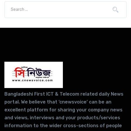
Bangladeshi First ICT & Telecom related daily News
portal. We believe that ‘cnewsvoice’ can be an
excellent platform for sharing your company news
and views, interviews and your products/services
information to the wider cross-sections of people