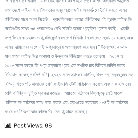
জি বদলে দেবে সমাজ। এবং সেই যাত্রার অংশ হতে পেরে আমরা অত্যন্ত আনন্দিত।
বাংলাদেশে ফাইভ জি নেটওয়ার্কের জন্য প্রয়োজনীয় অবকাঠামো তৈরি করতে আমরা
টেলিটকের সাথে অংশ নিয়েছি। প্রাথমিকভাবে আমরা টেলিটকের এই প্রথম ফাইভ জি
সাইটগুলির মধ্যে ৬৫ শতাংশেরও বেশি সাইটে আমরা প্রযুক্তি প্রদান করছি। একটি
সম্পূর্ণভাবে কানেক্টেড ও ইন্টেলিজেন্ট বাংলাদেশ বিনির্মাণে বাংলাদেশে হুয়াওয়ে রয়েছে এবং
আমরা দায়িত্বের সাথে এই অগ্রযাত্রায় অংশগ্রহণ করে যাব।“ উল্লেখ্য, ২০০৯
সাল থেকে ফাইভ জির গবেষণা ও উন্নয়নে বিনিয়োগ করছে হুয়াওয়ে। ২০১৭ ও
২০১৮ সালে ফাইভ জি পণ্য উন্নয়নে প্রায় এক দশমিক চার বিলিয়ন মার্কিন ডলার
বিনিয়োগ করেছে প্রতিষ্ঠানটি। ২০২০ সালে হুয়াওয়ে মাইনিং, উৎপাদন, সমুদ্র বন্দর সহ
বিভিন্ন খাতে পাঁচ হাজারের বেশি ফাইভ জি টেস্ট পরিচালনা করেছে এবং এক হাজারের
বেশি বাণিজ্যিক চুক্তি স্বাক্ষর করেছে। হুয়াওয়ে বর্তমানে বিশ্বজুড়ে মোট সাতশ’
টেলিকম অপারেটরের সাথে কাজ করছে এবং হুয়াওয়ের সহায়তায় ১৮৪টি অপারেটরের
মধ্যে ৮৪টি অপারেটর ফাইভ জি সেবা উন্মোচন করেছে।
Post Views: 88