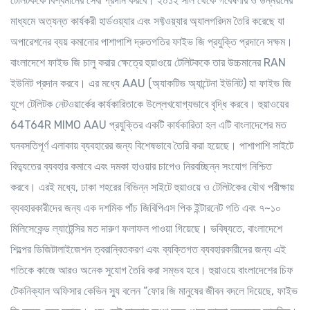
টেলিটককে বিশ্বমানের সেবা প্রদান করবে। ২০১২ সাল থেকে গবেষণার ও উন্নয়নের
মাধ্যমে অত্যন্ত কার্যকরী হার্ডওয়্যার এবং সফ্টওয়্যার অ্যালগরিদম তৈরি করেছে যা
অপারেশনের ব্যয় কমানোর পাশাপাশি দ্রুতগতির ফাইভ জি প্রযুক্তি প্রদানে সক্ষম।
বাংলাদেশে ফাইভ জি চালু করার ক্ষেত্রে হুয়াওয়ে টেলিটককে তার উচ্চমানের RAN
ইউনিট প্রদান করবে। এর মধ্যে AAU (অ্যাকটিভ অ্যান্টেনা ইউনিট) যা ফাইভ জি
যুগে টেলিটক নেটওয়ার্কের কার্যকারিতাকে উল্লেখযোগ্যভাবে বৃদ্ধি করবে। হুয়াওয়ের
64T64R MIMO AAU প্রযুক্তির একটি কার্যকারিতা হল এটি বাংলাদেশের মত
ঘনবসতিপূর্ণ এলাকায় ব্যবহারের জন্য বিশেষভাবে তৈরি করা হয়েছে। পাশাপাশি সাইটে
বিদ্যুতের ব্যবহার কমাবে এবং দমকা হাওয়ার চাপেও নিরবচ্ছিন্ন সংযোগ নিশ্চিত
করবে। এরই মধ্যে, ঢাকা শহরের বিভিন্ন সাইটে হুয়াওয়ে ও টেলিটকের যৌথ পরীক্ষায়
ব্যবহারকারীদের জন্য এক দশমিক পাঁচ জিবিপিএস পিক ইন্টারনেট গতি এবং ৭~১০
মিলিসেকেন্ড ল্যাটেন্সির মত দারুণ ফলাফল পাওয়া গিয়েছে। ভবিষ্যতে, বাংলাদেশে
শিল্পের ডিজিটালাইজেশন ত্বরান্বিতকরণ এবং ব্যক্তিগত ব্যবহারকারীদের জন্য এই
গতিকে কাজে আরও অনেক সুযোগ তৈরি করা সম্ভব হবে। হুয়াওয়ে বাংলাদেশের চিফ
টেকনিক্যাল অফিসার কেভিন স্যু বলেন “ফোর জি মানুষের জীবন বদলে দিয়েছে, ফাইভ