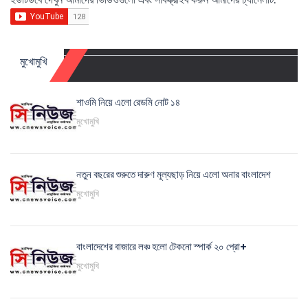
মুখোমুখি
শাওমি নিয়ে এলো রেডমি নোট ১৪
মুখোমুখি
নতুন বছরের শুরুতে দারুণ মূল্যছাড় নিয়ে এলো অনার বাংলাদেশ
মুখোমুখি
বাংলাদেশের বাজারে লঞ্চ হলো টেকনো স্পার্ক ২০ প্রো+
মুখোমুখি