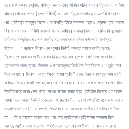
হেনা মোঃ রহমাতুল মুনিম, বাণিজ্য মন্ত্রণালয়ের সিনিয়র সচিব তপন কান্তি ঘোষ, জাতীয়
রাজস্ব বোর্ডের সদস্য (মূসক নিরীক্ষা) ড. মোঃ সহিদুল ইসলাম এবং এফবিসিসিআই-
এর প্রেসিডেন্ট মাহবুবুল আলম -এর উপস্থিতিতে সম্মাননা পত্র ও ক্রেস্ট গ্রহণ করেন
বিকাশ-এর প্রধান নির্বাহী কর্মকর্তা কামাল কাদীর। এসময় বিকাশ-এর চিফ ফিনান্সিয়াল
অফিসার মঈনুদ্দিন মোহাম্মদ রাহগীর সহ অন্যান্য ঊর্ধ্বতন কর্মকর্তারা উপস্থিত
ছিলেন। এ প্রসঙ্গে বিকাশ-এর প্রধান নির্বাহী কর্মকর্তা কামাল কাদীর বলেন,
“বাংলাদেশ ব্যাংকের অধীনে সকল নিয়ম মেনে এক যুগেরও বেশি সময় ধরে বিকাশ
গ্রাহকদের জন্য স্বচ্ছ, নিরাপদ ও ঝামেলামুক্ত ডিজিটাল ফিনান্সিয়াল ও পেমেন্ট সেবা
দিয়ে আসছে। বিকাশ-এর প্ল্যাটফর্মে হওয়া প্রতিটি লেনদেনের জন্য প্রযোজ্য ভ্যাট
ও ট্যাক্স উৎস থেকেই সংগ্রহ করে সরাসরি সরকারি কোষাগারে জমা করে বিকাশ। টানা
দ্বিতীয়বারের মতো সেবা খাতে দেশের সর্বোচ্চ ভ্যাট দাতা প্রতিষ্ঠান হিসেবে এই অর্জন
আমাদেরকে আরও উজ্জীবিত করবে এবং দেশের উন্নয়নে আরও বলিষ্ঠভাবে কাজ করতে
উৎসাহ জোগাবে।” উল্লেখ্য, প্রতিবছর ১০ ডিসেম্বর জাতীয় ভ্যাট দিবস পালিত
হয়। এই উপলক্ষ্যে কয়েক বছর ধরে সেরা ভ্যাটদাতা প্রতিষ্ঠানের সম্মাননা দিয়ে
আসছে জাতীয় রাজস্ব বোর্ড। প্রতিবারের মতো এবারও উৎপাদন, ব্যবসা ও সেবা -