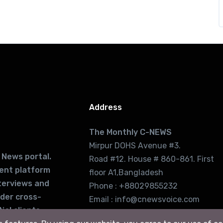
Address
The Monthly C-NEWS
Mirpur DOHS Avenue #3.
 News portal.
Road #12. House # 860-861. First
lent platform
floor A1,Bangladesh
terviews and
Phone : +88029855232
ider cross-
Email : info@cnewsvoice.com
ial clients
cnewsvoice2002@gmail.com