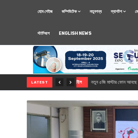
হোম পেইজ
কম্পিউটেক
নতুনপন্য
ল্যাপটপ
ম
স্টার্টআপ
ENGLISH NEWS
মোবাইল
নতুন সি-সিরিজ স্মার
LATEST