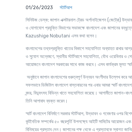
01/26/2023
স্টার্টআপ
সিনিউজ ডেস্ক
; জাপান এক্সটারনাল ট্রেড অর্গানাইজেশন (জেট্রো) উদ
ও যোগাযোগ প্রযুক্তি বিভাগের সভাকক্ষে বাংলাদেশ এবং জাপানের বন্ধুত্
Kazushige Nobutani
এসব কথা বলেন।
বাংলাদেশের তথ্যপ্রযুক্তি খাতের বিকাশে সহযোগিতা অব্যাহত রাখার আগ্র
ও সুযোগ অন্বেষণে
,
স্থানীয় স্টার্টআপে সহযোগিতা
,
যৌথ ওয়েবিনার ও সে
আয়োজনে বাংলাদেশ সরকারের সাথে কাজ করবে। এসব কার্যক্রম মূলত স্মার্ট
অনুষ্ঠানে জাপান বাংলাদেশের গুরুত্বপূর্ণ উন্নয়ন অংশীদার উল্লেখ করে আ
সফলভাবে ডিজিটাল বাংলাদেশ বাস্তবায়নের পর এবার আমরা স্মার্ট বাংলাদেশ 
বন্দর
,
বিদ্যুৎসহ বিভিন্ন খাতে সহযোগিতা করেছে। আগামীতে জাপান-বাংলাদ
তিনি আশাবাদ ব্যক্ত করেন।
স্মার্ট বাংলাদেশ বিনির্মাণে সরকার স্টার্টআপ
,
উদ্ভাবন ও গবেষণার ওপর বিশেষভ
কূটনৈতিক সম্পর্কের ৫০ বছরপূর্তি উপলক্ষ্যে আইটি সামিটের আয়োজন এবং ২
বিনিময়ের প্রস্তাব দেন। জাপানের পক্ষ থেকে এ প্রস্তাবকে স্বাগত জানি