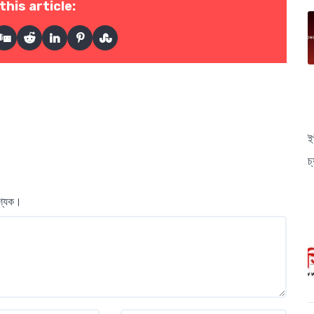
this article:
ই
চ
বশ্যক।