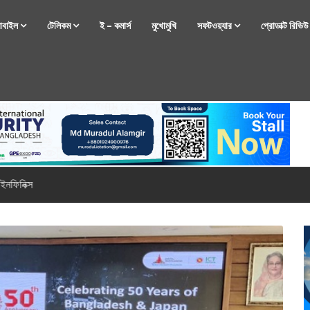
োবাইল
টেলিকম
ই – কমার্স
মুখোমুখি
সফটওয়্যার
প্রোডাক্ট রিভি
্টফোন নিয়ে আসছে রিয়েলমি