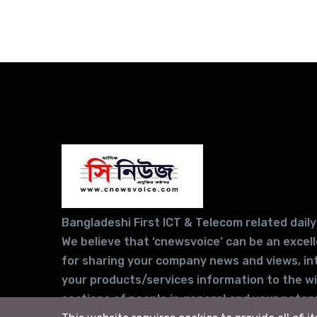
Bangladeshi First ICT & Telecom related daily
We believe that ‘cnewsvoice’ can be an excel
for sharing your company news and views, in
your products/services information to the w
sections of people in general and your potent