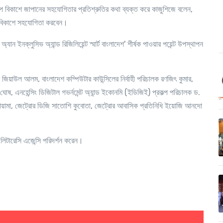
্টআপ বিকাশে জাপানের সহযোগিতার প্রতিশ্রুতির কথা ব্যক্ত করে কাজুশিজে বলেন
,
ের বিকাশে সহযোগিতা করবেন।
যান ইনক্লুসিভ অ্যান্ড রিজিলিয়েন্ট স্মার্ট বাংলাদেশ' শীর্ষক পাওয়ার পয়েন্ট উপস্থাপন
 এম জিয়াউল আলম
,
বাংলাদেশ কম্পিউটার কাউন্সিলের নির্বাহী পরিচালক রণজিৎ কুমার
,
র ঘোষ
,
এনহেন্সিং ডিজিটাল গভর্নমেন্ট অ্যান্ড ইকোনমি (ইডিজিই) প্রকল্প পরিচালক ড.
ায়ামা
,
জেট্রোর ডিজি সাতোশি কুবোতা
,
জেট্রোর আবাসিক প্রতিনিধি ইয়োজি আনদো
লিটারেসি এজেন্সি পরিদর্শন করেন।