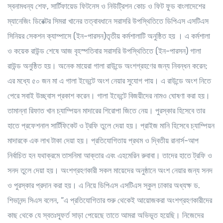
স্বনামধন্য শেফ, সার্টিফায়েড ফিটনেস ও নিউট্রিশন কোচ ও ফিট ফুড বাংলাদেশের
ম্যানেজিং ডিরেক্টর সিমরা খানের তত্বাবধানে সরাসরি উপস্থিতিতে ডিপিএস এসটিএস
সিনিয়র সেকশন ক্যাম্পাসে (ইন-পারসন)তৃতীয় কর্মশালাটি অনুষ্ঠিত হয় । এ কর্মশালা
ও কয়েক রাউন্ড শেষে আজ বৃহস্পতিবার সরাসরি উপস্থিতিতে (ইন-পারসন) গালা
রাউন্ড অনুষ্ঠিত হয়। অনেক মায়েরা গালা রাউন্ডে অংশগ্রহণের জন্য নিবন্ধন করেন;
এর মধ্যে ৫০ জন মা এ গালা ইভেন্টে অংশ নেয়ার সুযোগ পায়। এ রাউন্ডে অংশ নিতে
পেরে সবাই উচ্ছ্বাস প্রকাশ করেন। গালা ইভেন্টে বিজয়ীদের নামও ঘোষণা করা হয়।
তামান্না রিফাত খান চ্যাম্পিয়ন মাদারের শিরোপা জিতে নেয়। পুরস্কার হিসেবে তার
হাতে প্রফেশনাল সার্টিফিকেট ও ট্রফি তুলে দেয়া হয়। প্রাইজ মানি হিসেবে চ্যাম্পিয়ন
মাদারকে এক লাখ টাকা দেয়া হয়। প্রতিযোগিতায় প্রথম ও দ্বিতীয় রানার্স-আপ
নির্বাচিত হন যথাক্রমে তাসনিমা আক্তার এবং এহমেরিন রুবাবা। তাদের হাতে ট্রফি ও
সনদ তুলে দেয়া হয়। অংশগ্রহণকারী সকল মায়েদের অনুষ্ঠানে অংশ নেয়ার জন্য সনদ
ও পুরস্কার প্রদান করা হয়। এ নিয়ে ডিপিএস এসটিএস স্কুল ঢাকার অধ্যক্ষ ড.
শিভানন্দ সিএস বলেন, “এ প্রতিযোগিতার শুরু থেকেই আয়োজকরা অংশগ্রহণকারীদের
কাছ থেকে যে স্বতঃস্ফূর্ত সাড়া পেয়েছে তাতে আমরা অভিভূত হয়েছি। নিজেদের