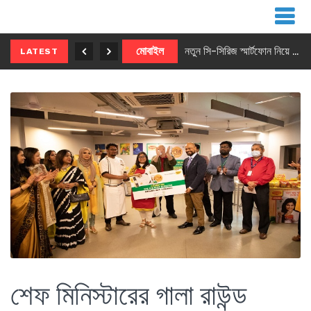
নতুন ৫জি মাস্টার ফোন আনছে ইনফিনিক্স
মোবাইল
নতুন সি-সিরিজ স্মার্টফোন নিয়ে আসছে রিয়েলমি
LATEST
শেফ মিনিস্টারের গালা রাউন্ড