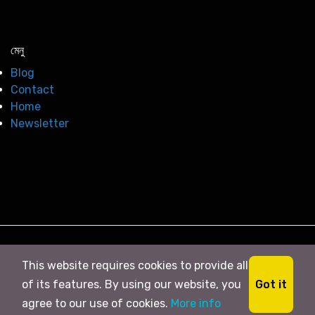
মেনু
Blog
Contact
Home
Newsletter
© 2026
সি নিউজ
. All right Reserved
This website requires cookies to provide all
Got it
of its features. By using our website, you
agree to our use of cookies.
More info