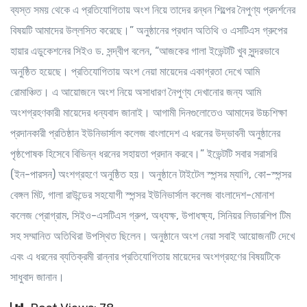
ব্যস্ত সময় থেকে এ প্রতিযোগিতায় অংশ নিয়ে তাদের রন্ধন শিল্পের নৈপুণ্য প্রদর্শনের
বিষয়টি আমাদের উল্লসিত করেছে।” অনুষ্ঠানের প্রধান অতিথি ও এসটিএস গ্রুপের
হায়ার এডুকেশনের সিইও ড. সন্দ্বীপ বলেন, “আজকের গালা ইভেন্টটি খুব সুন্দরভাবে
অনুষ্ঠিত হয়েছে। প্রতিযোগিতায় অংশ নেয়া মায়েদের একাগ্রতা দেখে আমি
রোমাঞ্চিত। এ আয়োজনে অংশ নিয়ে অসাধারণ নৈপুণ্য দেখানোর জন্য আমি
অংশগ্রহণকারী মায়েদের ধন্যবাদ জানাই। আগামী দিনগুলোতেও আমাদের উচ্চশিক্ষা
প্রদানকারী প্রতিষ্ঠান ইউনিভার্সাল কলেজ বাংলাদেশ এ ধরনের উদ্ভাবনী অনুষ্ঠানের
পৃষ্ঠপোষক হিসেবে বিভিন্ন ধরনের সহায়তা প্রদান করবে।” ইভেন্টটি সবার সরাসরি
(ইন-পারসন) অংশগ্রহণে অনুষ্ঠিত হয়। অনুষ্ঠানে টাইটেল স্পন্সর ম্যাগি, কো-স্পন্সর
বেঙ্গল মিট, গালা রাউন্ডের সহযোগী স্পন্সর ইউনিভার্সাল কলেজ বাংলাদেশ-মোনাশ
কলেজ প্রোগ্রাম, সিইও-এসটিএস গ্রুপ, অধ্যক্ষ, উপাধক্ষ্য, সিনিয়র লিডারশিপ টিম
সহ সম্মানিত অতিথিরা উপস্থিত ছিলেন। অনুষ্ঠানে অংশ নেয়া সবাই আয়োজনটি দেখে
এবং এ ধরনের ব্যতিক্রমী রান্নার প্রতিযোগিতায় মায়েদের অংশগ্রহণের বিষয়টিকে
সাধুবাদ জানান।