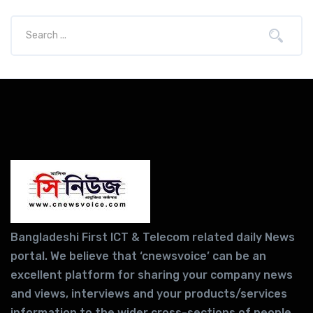
Bangladeshi First ICT & Telecom related daily News
portal. We believe that ‘cnewsvoice’ can be an
excellent platform for sharing your company news
and views, interviews and your products/services
information to the wider cross-sections of people