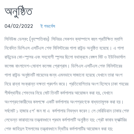
অনুষ্ঠিত
04/02/2022
ই গভর্নেস
সিনিউজ ডেস্ক:
(বৃহস্পতিবার) সিনিয়র সেকশন ক্যাম্পাসে বহুল প্রতীক্ষিত ম্যাগি
নিবেদিত ডিপিএস এসটিএস শেফ মিনিস্টারের গালা রাউন্ড অনুষ্ঠিত হয়েছে। এ গালা
রাউন্ডের কো-স্পন্সর এবং সহযোগী স্পন্সর ছিলো যথাক্রমে বেঙ্গল মিট ও ইউনিভার্সাল
কলেজ বাংলাদেশ-মোনাশ কলেজ প্রোগ্রাম। ডিপিএস এসটিএস শেফ মিনিস্টারের
গালা রাউন্ড অনুষ্ঠানটি মায়েদের জন্য এমনভাবে সাজানো হয়েছে যেখানে তারা অংশ
নিয়ে রান্না সংক্রান্ত দক্ষতা প্রদর্শন করে। প্রতিযোগিতার অংশ হিসেবে ঢাকা শহরের
শীর্ষস্থানীয় শেফদের নিয়ে মোট তিনটি কর্মশালার আয়োজন করা হয়, যেখানে
অংশগ্রহণকারীদের কমপক্ষে একটি কর্মশালায় অংশগ্রহণকে বাধ্যতামূলক করা হয়।
সর্বমোট ১ হাজার ৫শ’ জন মা এ কর্মশালায় নিবন্ধন করেন। লে মেরিডিয়ান ঢাকার শেফ
লেভেন্ত কারাহানের তত্ত্বাবধানে প্রথম কর্মশালাটি অনুষ্ঠিত হয়; গ্রেট কাবাব ফ্যাক্টরির
শেফ জাহিদুল ইসলামের তত্ত্বাবধানে দ্বিতীয় কর্মশালাটির আয়োজন করা হয়;