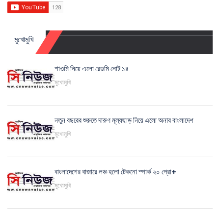
মুখোমুখি
শাওমি নিয়ে এলো রেডমি নোট ১৪
মুখোমুখি
নতুন বছরের শুরুতে দারুণ মূল্যছাড় নিয়ে এলো অনার বাংলাদেশ
মুখোমুখি
বাংলাদেশের বাজারে লঞ্চ হলো টেকনো স্পার্ক ২০ প্রো+
মুখোমুখি