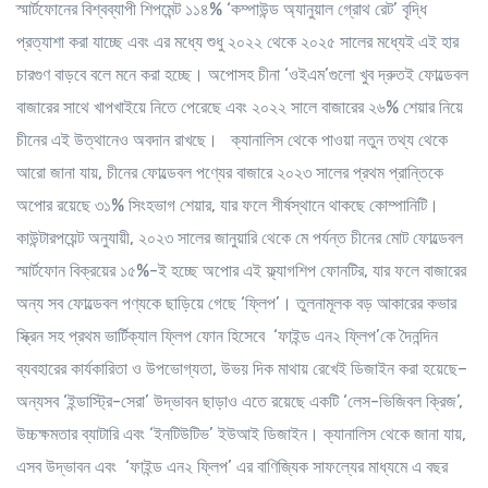
স্মার্টফোনের বিশ্বব্যাপী শিপমেন্ট ১১৪% ‘কম্পাউন্ড অ্যানুয়াল গ্রোথ রেট’ বৃদ্ধি
প্রত্যাশা করা যাচ্ছে এবং এর মধ্যে শুধু ২০২২ থেকে ২০২৫ সালের মধ্যেই এই হার
চারগুণ বাড়বে বলে মনে করা হচ্ছে। অপোসহ চীনা ‘ওইএম’গুলো খুব দ্রুতই ফোল্ডেবল
বাজারের সাথে খাপখাইয়ে নিতে পেরেছে এবং ২০২২ সালে বাজারের ২৬% শেয়ার নিয়ে
চীনের এই উত্থানেও অবদান রাখছে। ক্যানালিস থেকে পাওয়া নতুন তথ্য থেকে
আরো জানা যায়, চীনের ফোল্ডেবল পণ্যের বাজারে ২০২৩ সালের প্রথম প্রান্তিকে
অপোর রয়েছে ৩১% সিংহভাগ শেয়ার, যার ফলে শীর্ষস্থানে থাকছে কোম্পানিটি।
কাউন্টারপয়েন্ট অনুযায়ী, ২০২৩ সালের জানুয়ারি থেকে মে পর্যন্ত চীনের মোট ফোল্ডেবল
স্মার্টফোন বিক্রয়ের ১৫%-ই হচ্ছে অপোর এই ফ্ল্যাগশিপ ফোনটির, যার ফলে বাজারের
অন্য সব ফোল্ডেবল পণ্যকে ছাড়িয়ে গেছে ‘ফ্লিপ’। তুলনামূলক বড় আকারের কভার
স্ক্রিন সহ প্রথম ভার্টিক্যাল ফ্লিপ ফোন হিসেবে ‘ফাইন্ড এন২ ফ্লিপ’কে দৈনন্দিন
ব্যবহারের কার্যকারিতা ও উপভোগ্যতা, উভয় দিক মাথায় রেখেই ডিজাইন করা হয়েছে–
অন্যসব ‘ইন্ডাস্ট্রি-সেরা’ উদ্ভাবন ছাড়াও এতে রয়েছে একটি ‘লেস-ভিজিবল ক্রিজ’,
উচ্চক্ষমতার ব্যাটারি এবং ‘ইনটিউটিভ’ ইউআই ডিজাইন। ক্যানালিস থেকে জানা যায়,
এসব উদ্ভাবন এবং ‘ফাইন্ড এন২ ফ্লিপ’ এর বাণিজ্যিক সাফল্যের মাধ্যমে এ বছর