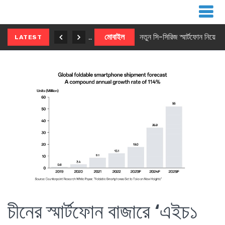
নতুন ৫জি মাস্টার ফোন আনছে ইনফিনিক্স
মোবাইল
নতুন সি-সিরিজ স্মার্টফোন নিয়ে আসছে রিয়েলমি
LATEST
চীনের স্মার্টফোন বাজারে ‘এইচ১