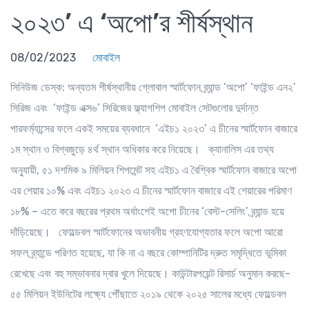
২০২৩’ এ ‘অপো’র শীর্ষস্থান
08/02/2023
মোবাইল
সিনিউজ ডেস্ক
: অন্যতম শীর্ষস্থানীয় গ্লোবাল স্মার্টফোন ব্র্যান্ড ‘অপো’ ‘ফাইন্ড এন২’
সিরিজ এবং ‘ফাইন্ড এক্স৬’ সিরিজের ফ্ল্যাগশিপ মোবাইল সেটগুলোর দুর্দান্ত
পারফর্ম্যান্সের ফলে একই সময়ের ব্যবধানে ‘এইচ১ ২০২৩’ এ চীনের স্মার্টফোন বাজারে
১ম স্থান ও বিশ্বজুড়ে ৪র্থ স্থান অধিকার করে নিয়েছে। ক্যানালিস এর তথ্য
অনুযায়ী, ৫১ দশমিক ৯ মিলিয়ন শিপমেন্ট সহ এইচ১ এ বৈশ্বিক স্মার্টফোন বাজারে অপো
এর শেয়ার ১০% এবং এইচ১ ২০২৩ এ চীনের স্মার্টফোন বাজারে এই শেয়ারের পরিমাণ
১৮% – এতে করে বছরের প্রথম অর্ধাংশেই অপো চীনের ‘বেস্ট-সেলিং’ ব্র্যান্ড হয়ে
দাঁড়িয়েছে। ফোল্ডেবল স্মার্টফোনের অভাবনীয় গ্রহণযোগ্যতার ফলে অপো আরো
সফল ব্র্যান্ডে পরিণত হয়েছে, যা কি না এ বছরে কোম্পানিটির দ্রুত সমৃদ্ধিতে ভূমিকা
রেখেছে এবং বহু সম্ভাবনার দ্বার খুলে দিয়েছে। কাউন্টারপয়েন্ট রিসার্চ অনুমান করছে-
৫৫ মিলিয়ন ইউনিটের লক্ষ্যে পৌঁছাতে ২০১৯ থেকে ২০২৫ সালের মধ্যে ফোল্ডেবল