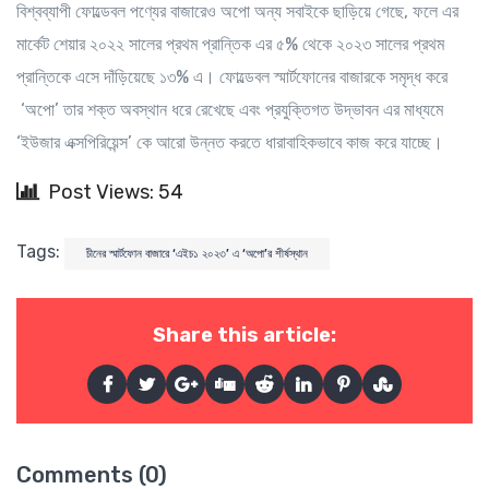
বিশ্বব্যাপী ফোল্ডেবল পণ্যের বাজারেও অপো অন্য সবাইকে ছাড়িয়ে গেছে, ফলে এর
মার্কেট শেয়ার ২০২২ সালের প্রথম প্রান্তিক এর ৫% থেকে ২০২৩ সালের প্রথম
প্রান্তিকে এসে দাঁড়িয়েছে ১৩% এ। ফোল্ডেবল স্মার্টফোনের বাজারকে সমৃদ্ধ করে
‘অপো’ তার শক্ত অবস্থান ধরে রেখেছে এবং প্রযুক্তিগত উদ্ভাবন এর মাধ্যমে
‘ইউজার এক্সপিরিয়েন্স’ কে আরো উন্নত করতে ধারাবাহিকভাবে কাজ করে যাচ্ছে।
Post Views: 54
Tags:
চীনের স্মার্টফোন বাজারে ‘এইচ১ ২০২৩’ এ ‘অপো’র শীর্ষস্থান
Share this article:
Comments (0)