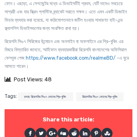
ফোন। এছাড়া
,
এ সেগমেন্টের মধ্যে এ ডিভাইসটিই প্রথম
,
যেটি দামেও সবচেয়ে
সাশ্রয়ী এবং যার স্ক্রিন প্লাস্টিক ব্র্যাকেট সরাতে সক্ষম। এতে এমন একটি ডিজাইন
ফিচার ব্যবহার করা হয়েছে
,
যা কাঠামোগতভাবে জটিল হওয়ায় সাধারণত হাই-এন্ড
ফ্ল্যাগশিপ ডিভাইসগুলোর জন্য সংরক্ষিত রাখা হয়।
রিয়েলমি সি৬৭ সিরিজের উন্মোচন এবং অনলাইন বা অফলাইনে এর প্রি-বুকিং এর
বিষয়ে বিস্তারিত জানতে
,
স্মার্টফোন ব্যবহারকারীরা রিয়েলমি বাংলাদেশের অফিসিয়াল
ফেসবুক পেজ
https://www.facebook.com/realmeBD/
-
এ ঘুরে
আসতে পারেন।
Post Views: 48
Tags:
চলছে রিয়েলমির সি৬৭ ফোনের প্রি-বুকিং
রিয়েলমির সি৬৭ ফোনের প্রি-বুকিং
Share this article: