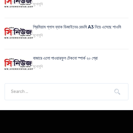
মুখোমুখি
প্রিমিয়াম গ্লাস ব্যাক ডিজাইনের রেডমি A3 নিয়ে এসেছে শাওমি
মুখোমুখি
বাজারে এলো পাওয়ারফুল টেকনো স্পার্ক ২০ প্রো
মুখোমুখি