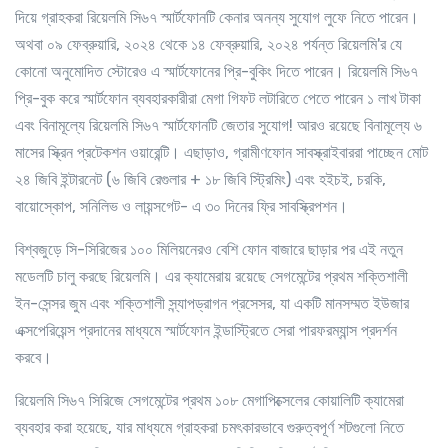
দিয়ে গ্রাহকরা রিয়েলমি সি৬৭ স্মার্টফোনটি কেনার অনন্য সুযোগ লুফে নিতে পারেন।
অথবা ০৯ ফেব্রুয়ারি
,
২০২৪ থেকে ১৪ ফেব্রুয়ারি
,
২০২৪ পর্যন্ত রিয়েলমি'র যে
কোনো অনুমোদিত স্টোরেও এ স্মার্টফোনের প্রি-বুকিং দিতে পারেন। রিয়েলমি সি৬৭
প্রি-বুক করে স্মার্টফোন ব্যবহারকারীরা মেগা গিফট লটারিতে পেতে পারেন ১ লাখ টাকা
এবং বিনামূল্যে রিয়েলমি সি৬৭ স্মার্টফোনটি জেতার সুযোগ! আরও রয়েছে বিনামূল্যে ৬
মাসের স্ক্রিন প্রটেকশন ওয়ারেন্টি। এছাড়াও
,
গ্রামীণফোন সাবস্ক্রাইবাররা পাচ্ছেন মোট
২৪ জিবি ইন্টারনেট (৬ জিবি রেগুলার + ১৮ জিবি স্ট্রিমিং) এবং হইচই
,
চরকি
,
বায়োস্কোপ
,
সনিলিভ ও লায়ন্সগেট- এ ৩০ দিনের ফ্রি সাবস্ক্রিপশন।
বিশ্বজুড়ে সি-সিরিজের ১০০ মিলিয়নেরও বেশি ফোন বাজারে ছাড়ার পর এই নতুন
মডেলটি চালু করছে রিয়েলমি। এর ক্যামেরায় রয়েছে সেগমেন্টের প্রথম শক্তিশালী
ইন-সেন্সর জুম এবং শক্তিশালী স্ন্যাপড্রাগন প্রসেসর
,
যা একটি মানসম্মত ইউজার
এক্সপেরিয়েন্স প্রদানের মাধ্যমে স্মার্টফোন ইন্ডাস্ট্রিতে সেরা পারফরম্যান্স প্রদর্শন
করবে।
রিয়েলমি সি৬৭ সিরিজে সেগমেন্টের প্রথম ১০৮ মেগাপিক্সেলের কোয়ালিটি ক্যামেরা
ব্যবহার করা হয়েছে
,
যার মাধ্যমে গ্রাহকরা চমৎকারভাবে গুরুত্বপূর্ণ শটগুলো নিতে