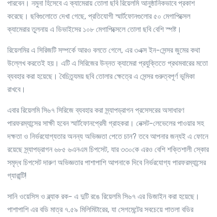
পারবেন। নমুনা হিসেবে এ ক্যামেরায় তোলা ছবি রিয়েলমি আনুষ্ঠানিকভাবে প্রকাশ
করেছে। ছবিগুলোতে দেখা গেছে
,
প্রতিযোগী স্মার্টফোনগুলোর ৫০ মেগাপিক্সেল
ক্যামেরার তুলনায় এ ডিভাইসের ১০৮ মেগাপিক্সেলে তোলা ছবি বেশি স্পষ্ট।
রিয়েলমির এ সিরিজটি সম্পর্কে আরও বলতে গেলে
,
এর ৩এক্স ইন-সেন্সর জুমের কথা
উল্লেখ করতেই হয়। এটি এ সিরিজের উন্নত ক্যামেরা প্রযুক্তিতে প্রথমবারের মতো
ব্যবহার করা হয়েছে। বৈচিত্র্যময় ছবি তোলার ক্ষেত্রে এ সেন্সর গুরুত্বপূর্ণ ভূমিকা
রাখবে।
এবার রিয়েলমি সি৬৭ সিরিজে ব্যবহার করা স্ন্যাপড্রাগন প্রসেসরের অসাধারণ
পারফরম্যান্সের সাক্ষী হবেন স্মার্টফোনপ্রেমী গ্রাহকরা। নেক্সট-লেভেলের পাওয়ার সহ
দক্ষতা ও নির্ভরযোগ্যতার অনন্য অভিজ্ঞতা পেতে চান
?
তবে আপনার জন্যই এ ফোনে
রয়েছে স্ন্যাপড্রাগন ৬৮৫ ৬এনএম চিপসেট
,
যার ৩৩০কে এরও বেশি শক্তিশালী স্কোর
সমৃদ্ধ চিপসেট দারুণ অভিজ্ঞতার পাশাপাশি আপনাকে দিবে নির্ভরযোগ্য পারফরম্যান্সের
গ্যারান্টি!
সানি ওয়েসিস ও ব্ল্যাক রক- এ দুটি রঙে রিয়েলমি সি৬৭ এর ডিজাইন করা হয়েছে।
পাশাপাশি এর বডি মাত্র ৭.৫৯ মিলিমিটারের
,
যা সেগমেন্টের সবচেয়ে পাতলা বডির