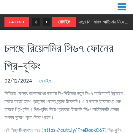
নতুন ৫জি মাস্টার ফোন আনছে ইনফিনিক্স
মোবাইল
নতুন সি-সিরিজ স্মার্টফোন নিয়ে আসছে রিয়েলমি
LATEST
চলছে রিয়েলমির সি৬৭ ফোনের
প্রি-বুকিং
02/12/2024
মোবাইল
সিনিউজ ডেস্ক:
বাংলাদেশের বাজারে সি-সিরিজের নতুন সি৬৭ স্মার্টফোনটি উন্মোচন
করতে যাচ্ছে তরুণ প্রজন্মের পছন্দের ব্র্যান্ড রিয়েলমি। এ উপলক্ষে ইতোমধ্যে শুরু
হয়েছে প্রি-বুকিং। প্রি-বুকিং দিয়ে গ্রাহকরা রিয়েলমি সি৬৭ স্মার্টফোনটি কেনার
অনন্য সুযোগ লুফে নিতে পারেন।
এই লিঙ্কটি ব্যবহার করে (
https://cutt.ly/PreBookC67
)
প্রি-বুকিং