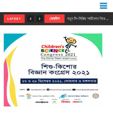
নতুন ৫জি মাস্টার ফোন আনছে ইনফিনিক্স
মোবাইল
নতুন সি-সিরিজ স্মার্টফোন নিয়ে আসছে রিয়েলমি
LATEST