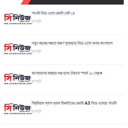
শাওমি নিয়ে এলো রেডমি নোট ১৪
মুখোমুখি
নতুন বছরের শুরুতে দারুণ মূল্যছাড় নিয়ে এলো অনার বাংলাদেশ
মুখোমুখি
বাংলাদেশের বাজারে লঞ্চ হলো টেকনো স্পার্ক ২০ প্রো+
মুখোমুখি
প্রিমিয়াম গ্লাস ব্যাক ডিজাইনের রেডমি A3 নিয়ে এসেছে শাওমি
মুখোমুখি