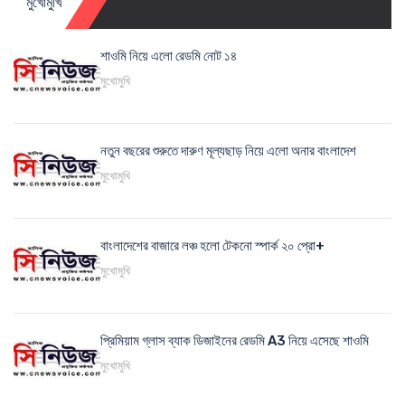
মুখোমুখি
শাওমি নিয়ে এলো রেডমি নোট ১৪
মুখোমুখি
নতুন বছরের শুরুতে দারুণ মূল্যছাড় নিয়ে এলো অনার বাংলাদেশ
মুখোমুখি
বাংলাদেশের বাজারে লঞ্চ হলো টেকনো স্পার্ক ২০ প্রো+
মুখোমুখি
প্রিমিয়াম গ্লাস ব্যাক ডিজাইনের রেডমি A3 নিয়ে এসেছে শাওমি
মুখোমুখি