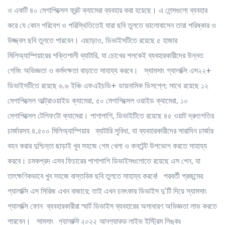
ও একটি ৪০ মেগাপিক্সেল ফ্রন্ট ক্যামেরা ব্যবহার করা হয়েছে। এ লেন্সগুলো ব্যবহার
করে যে কোন পরিবেশ ও পরিস্থিতিতেই যারা ছবি তুলতে ভালোবাসেন তারা পরিষ্কার ও
উজ্জ্বল ছবি তুলতে পারবেন। এছাড়াও, ডিভাইসটিতে রয়েছে ৫ হাজার
মিলিঅ্যাম্পিয়ারের শক্তিশালী ব্যাটারি, যা চোখের পলকেই ব্যবহারকারীদের উন্নত
গেমিং অভিজ্ঞতা ও কর্মদক্ষতা বাড়াতে সাহায্য করবে। স্যামসাং গ্যালাক্সি এস২২+
ডিভাইসটিতে রয়েছে ৬.৬ ইঞ্চি এফএইচডি+ ডায়নামিক ডিসপ্লে; সাথে রয়েছে ১২
মেগাপিক্সেল আল্ট্রাওয়াইড ক্যামেরা, ৫০ মেগাপিক্সেল ওয়াইড ক্যামেরা, ১০
মেগাপিক্সেল টেলিফটো ক্যামেরা। পাশাপাশি, ডিভাইটিতে রয়েছে ৪৫ ওয়াট দ্রুতগতির
চার্জারসহ ৪,৫০০ মিলিঅ্যাম্পিয়ার ব্যাটারি সুবিধা, যা ব্যবহারকারীদের সারাদিন চার্জার
বহন করার দুশ্চিন্তা ছাড়াই খুব সহজে গেম খেলা ও কনটেন্ট উপভোগ করতে সাহায্য
করবে। চমকপ্রদ এসব ফিচারের পাশাপাশি ডিভাইসগুলোতে রয়েছে এস পেন, যা
তাৎক্ষণিকভাবে খুব সহজে বাস্তবিক ছবি তুলতে সাহায্য করবে! পরবর্তী প্রজন্মের
গ্যালাক্সি এস সিরিজ এখন বাজারে; তাই এখন চমৎকার ডিভাইস দু’টি দিয়ে স্যামসাং
গ্যালাক্সি ফোন ব্যবহারকারীরা স্মার্ট ডিভাইস ব্যবহারের অসাধারণ অভিজ্ঞতা লাভ করতে
পারবেন।
সামসাং
গ্যালাক্সি
২০২২
আনপ্যাকড
লাইভ ইস্ট্রিম লিঙ্কঃ