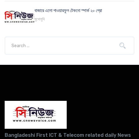
বাজারে এলো পাওয়ারফুল টেকনো স্পার্ক ২০ প্রো
মুখোমুখি
Bangladeshi First ICT & Telecom related daily News