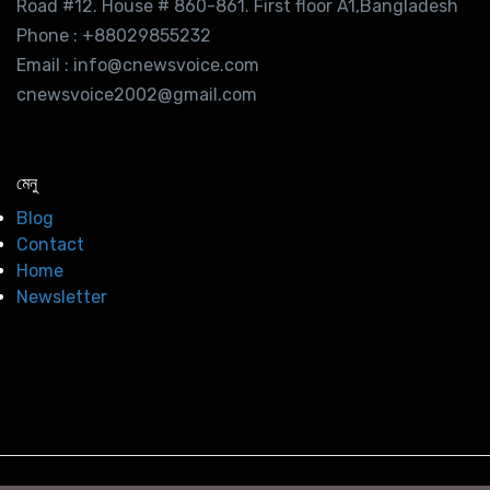
Road #12. House # 860-861. First floor A1,Bangladesh
Phone : +88029855232
Email : info@cnewsvoice.com
cnewsvoice2002@gmail.com
মেনু
Blog
Contact
Home
Newsletter