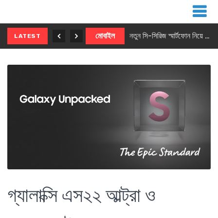
নতুন ৫জি মাস্টার ফোন আনছে ইনফিনিক্স
মোবাইল
নতুন সি-সিরিজ স্মার্টফোন নিয়ে আসছে রিয়েলমি
LATEST
গ্যালাক্সি এস২২ আল্ট্রা ও