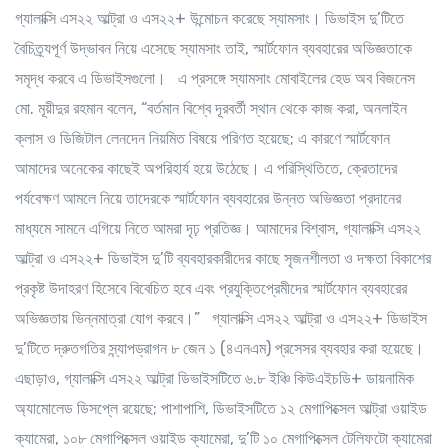
গ্যালাক্সি এস২২ আল্ট্রা ও এস২২+ উন্মোচন করেছে স্যামসাং। ডিভাইস দু’টিতে
বৈচিত্র্যপূর্ণ উদ্ভাবন নিয়ে এসেছে স্যামসাং তাই, স্মার্টফোন ব্যবহারের অভিজ্ঞতাকে
সমৃদ্ধ করবে এ ডিভাইসগুলো। এ প্রসঙ্গে স্যামসাং মোবাইলের হেড অব বিজনেস
মো. মূয়ীদুর রহমান বলেন, “বর্তমান বিশ্বে দূরবর্তী স্থান থেকে কাজ করা, অনলাইন
ক্লাস ও ডিজিটাল লেনদেন নিয়মিত বিষয়ে পরিণত হয়েছে; এ কারণে স্মার্টফোন
আমাদের অনেকের কাছেই অপরিহার্য হয়ে উঠেছে। এ পরিস্থিতিতে, ক্রেতাদের
পর্যবেক্ষণ আমলে নিয়ে তাদেরকে স্মার্টফোন ব্যবহারের উন্নত অভিজ্ঞতা প্রদানের
মাধ্যমে সামনে এগিয়ে নিতে আমরা দৃঢ় প্রতিজ্ঞ। আমাদের বিশ্বাস, গ্যালাক্সি এস২২
আল্ট্রা ও এস২২+ ডিভাইস দু’টি ব্যবহারকারীদের কাছে সৃজনশীলতা ও দক্ষতা বিকাশের
প্রকৃষ্ট উদাহরণ হিসেবে বিবেচিত হবে এবং প্রযুক্তিপ্রেমীদের স্মার্টফোন ব্যবহারের
অভিজ্ঞতায় ভিন্নমাত্রা যোগ করবে।” গ্যালাক্সি এস২২ আল্ট্রা ও এস২২+ ডিভাইস
দু’টিতে দ্রুতগতির স্ন্যাপড্রাগন ৮ জেন ১ (৪এনএম) প্রসেসর ব্যবহার করা হয়েছে।
এছাড়াও, গ্যালাক্সি এস২২ আল্ট্রা ডিভাইসটিতে ৬.৮ ইঞ্চি কিউএইচডি+ ডায়নামিক
অ্যামোলেড ডিসপ্লে রয়েছে; পাশাপাশি, ডিভাইসটিতে ১২ মেগাপিক্সেল আল্ট্রা ওয়াইড
ক্যামেরা, ১০৮ মেগাপিক্সেল ওয়াইড ক্যামেরা, দু’টি ১০ মেগাপিক্সেল টেলিফটো ক্যামেরা