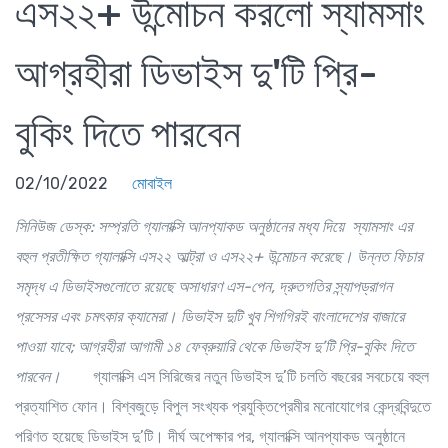
এস২২+ উন্মোচন করলো স্যামসাং
আগ্রহীরা ডিভাইস দু'টি প্রি-
বুকিং দিতে পারবেন
02/10/2022
মোবাইল
সিনিউজ ডেস্ক
: সম্প্রতি গ্যালাক্সি আনপ্যাকড অনুষ্ঠানের মধ্য দিয়ে স্যামসাং এর
বহুল প্রতীক্ষিত গ্যালাক্সি এস২২ আল্ট্রা ও এস২২+ উন্মোচন করেছে। উন্নত ফিচার
সমৃদ্ধ এ ডিভাইসগুলোতে রয়েছে অসাধারণ এস-পেন, দ্রুতগতির স্ন্যাপড্রাগন
প্রসেসর এবং চমৎকার ক্যামেরা। ডিভাইস দুটি খুব শিগগিরই বাংলাদেশের বাজারে
পাওয়া যাবে; আগ্রহীরা আগামী ১৪ ফেব্রুয়ারি থেকে ডিভাইস দু’টি প্রি-বুকিং দিতে
পারবেন।
গ্যালাক্সি এস সিরিজের নতুন ডিভাইস দু’টি চলতি বছরের সবচেয়ে বহুল
প্রত্যাশিত ফোন। বিশ্বজুড়ে বিপুল সংখ্যক প্রযুক্তিপ্রেমীর মনোযোগের কেন্দ্রবিন্দুতে
পরিণত হয়েছে ডিভাইস দু’টি। দীর্ঘ অপেক্ষার পর, গ্যালাক্সি আনপ্যাকড অনুষ্ঠানে