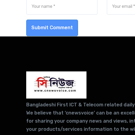
Submit Comment
Bangladeshi First ICT & Telecom related daily
We believe that ‘cnewsvoice’ can be an excel
for sharing your company news and views, in
your products/services information to the w