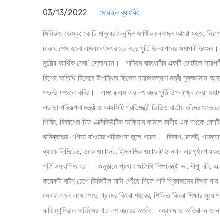
03/13/2022
মোবাইল ব্যাংকিং
সিনিউজ ডেস্ক:
কোটি মানুষের দৈনন্দিন আর্থিক লেনদেন আরো সহজ, নিরাপদ
ঢাকায় শেষ হলো এমএফএসএর ১০ বছর পূর্তি উদযাপনের সমাপনী উৎসব। ১১
মুঠোয় আর্থিক সেবা’ স্লোগানে। শনিবার রাজধানীর একটি হোটেলে সমাপনী অনু
বিশেষ অতিথি হিসেবে উপস্থিত ছিলেন সমাজকল্যাণ মন্ত্রী নুরুজ্জামান 
গভর্নর ফজলে কবির। এমএফএস এর দশ বছর পূর্তি উপলক্ষ্যে দেয়া মহামান্য 
এছাড়া পরিকল্পনা মন্ত্রী ও আইসিটি প্রতিমন্ত্রী ভিডিও বার্তায় তাঁদের শ
শিরিন, বিকাশের চিফ এক্সিকিউটিভ অফিসার কামাল কাদীর এক দশকে কোটি
ভবিষ্যতের এগিয়ে যাওয়ার পরিকল্পনা তুলে ধরেন। বিকাশ, রকেট, এমক্যা
ব্যাংক লিমিটেড, ওকে ওয়ালেট, ইসলামিক ওয়ালেট ও নগদ এর পৃষ্ঠপোষকতায়
পূর্তি উদযাপিত হয়। অনুষ্ঠানে প্রধান অতিথি শিক্ষামন্ত্রী ডা. দীপু
কয়েকটা বাটন চেপে ডিজিটাল মানি পৌঁছে দিতে পারি প্রিয়জনের কিংবা যার 
সেবাই এখন এসে গেছে গ্রামের কিংবা শহরের, শিক্ষিত কিংবা শিক্ষার সুযো
ফাইন্যান্সিয়াল সার্ভিসের গত দশ বছরের অর্জন। ধন্যবাদ ও অভিবাদন জা