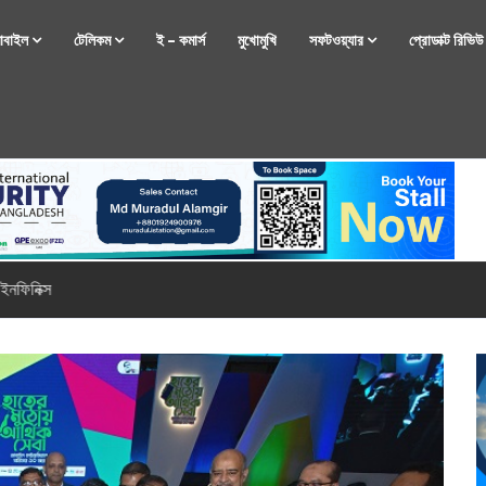
োবাইল
টেলিকম
ই – কমার্স
মুখোমুখি
সফটওয়্যার
প্রোডাক্ট রিভি
্টফোন নিয়ে আসছে রিয়েলমি