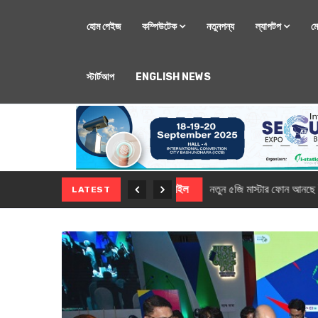
হোম পেইজ
কম্পিউটেক
নতুনপন্য
ল্যাপটপ
ম
স্টার্টআপ
ENGLISH NEWS
মোবাইল
নতুন সি-সিরিজ স্মার
LATEST