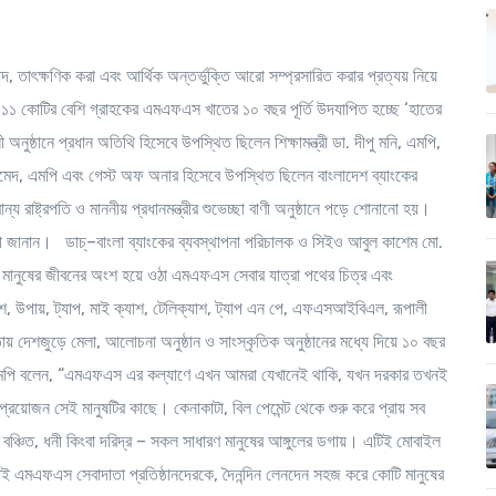
, তাৎক্ষণিক করা এবং আর্থিক অন্তর্ভুক্তি আরো সম্প্রসারিত করার প্রত্যয় নিয়ে
 কোটির বেশি গ্রাহকের এমএফএস খাতের ১০ বছর পূর্তি উদযাপিত হচ্ছে ‘হাতের
ষ্ঠানে প্রধান অতিথি হিসেবে উপস্থিত ছিলেন শিক্ষামন্ত্রী ডা. দীপু মনি, এমপি,
আহমেদ, এমপি এবং গেস্ট অফ অনার হিসেবে উপস্থিত ছিলেন বাংলাদেশ ব্যাংকের
রাষ্ট্রপতি ও মাননীয় প্রধানমন্ত্রীর শুভেচ্ছা বাণী অনুষ্ঠানে পড়ে শোনানো হয়।
ুভেচ্ছা জানান। ডাচ্–বাংলা ব্যাংকের ব্যবস্থাপনা পরিচালক ও সিইও আবুল কাশেম মো.
 মানুষের জীবনের অংশ হয়ে ওঠা এমএফএস সেবার যাত্রা পথের চিত্র এবং
শ, উপায়, ট্যাপ, মাই ক্যাশ, টেলিক্যাশ, ট্যাপ এন পে, এফএসআইবিএল, রূপালী
 দেশজুড়ে মেলা, আলোচনা অনুষ্ঠান ও সাংস্কৃতিক অনুষ্ঠানের মধ্যে দিয়ে ১০ বছর
 মনি, এমপি বলেন, “এমএফএস এর কল্যাণে এখন আমরা যেখানেই থাকি, যখন দরকার তখনই
প্রয়োজন সেই মানুষটির কাছে। কেনাকাটা, বিল পেমেন্ট থেকে শুরু করে প্রায় সব
গ বঞ্চিত, ধনী কিংবা দরিদ্র – সকল সাধারণ মানুষের আঙ্গুলের ডগায়। এটিই মোবাইল
নাই এমএফএস সেবাদাতা প্রতিষ্ঠানদেরকে, দৈনন্দিন লেনদেন সহজ করে কোটি মানুষের