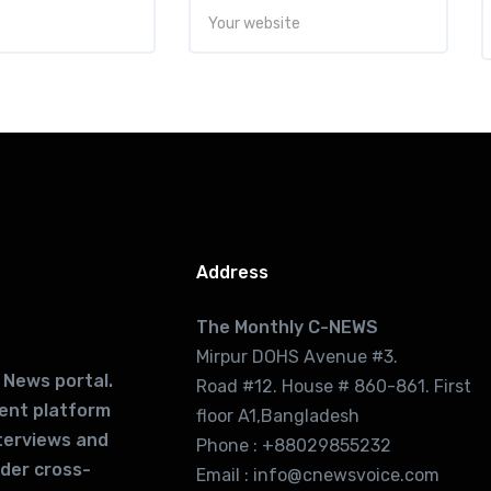
Address
The Monthly C-NEWS
Mirpur DOHS Avenue #3.
 News portal.
Road #12. House # 860-861. First
lent platform
floor A1,Bangladesh
terviews and
Phone : +88029855232
ider cross-
Email : info@cnewsvoice.com