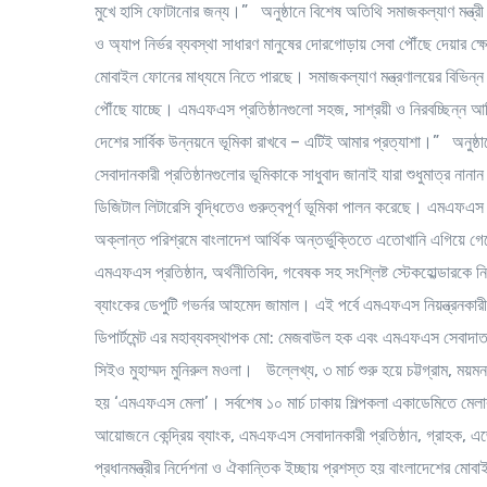
মুখে হাসি ফোটানোর জন্য।” অনুষ্ঠানে বিশেষ অতিথি সমাজকল্যাণ মন্ত্রী
ও অ্যাপ নির্ভর ব্যবস্থা সাধারণ মানুষের দোরগোড়ায় সেবা পৌঁছে দেয়ার ক্
মোবাইল ফোনের মাধ্যমে নিতে পারছে। সমাজকল্যাণ মন্ত্রণালয়ের বিভ
পৌঁছে যাচ্ছে। এমএফএস প্রতিষ্ঠানগুলো সহজ, সাশ্রয়ী ও নিরবচ্ছিন্ন আর
দেশের সার্বিক উন্নয়নে ভূমিকা রাখবে – এটিই আমার প্রত্যাশা।” অনুষ্
সেবাদানকারী প্রতিষ্ঠানগুলোর ভূমিকাকে সাধুবাদ জানাই যারা শুধুমাত্র নানা
ডিজিটাল লিটারেসি বৃদ্ধিতেও গুরুত্বপূর্ণ ভূমিকা পালন করেছে। এমএফএস 
অক্লান্ত পরিশ্রমে বাংলাদেশ আর্থিক অন্তর্ভুক্তিতে এতোখানি এগিয়ে গেছে
এমএফএস প্রতিষ্ঠান, অর্থনীতিবিদ, গবেষক সহ সংশ্লিষ্ট স্টেকহোল্ডারকে 
ব্যাংকের ডেপুটি গভর্নর আহমেদ জামাল। এই পর্বে এমএফএস নিয়ন্ত্রনকারী
ডিপার্টমেন্ট এর মহাব্যবস্থাপক মো: মেজবাউল হক এবং এমএফএস সেবাদাত
সিইও মুহাম্মদ মুনিরুল মওলা। উল্লেখ্য, ৩ মার্চ শুরু হয়ে চট্টগ্রাম, ময়
হয় ‘এমএফএস মেলা’। সর্বশেষ ১০ মার্চ ঢাকায় শিল্পকলা একাডেমিতে মেলা
আয়োজনে কেন্দ্রিয় ব্যাংক, এমএফএস সেবাদানকারী প্রতিষ্ঠান, গ্রাহক, এজ
প্রধানমন্ত্রীর নির্দেশনা ও ঐকান্তিক ইচ্ছায় প্রশস্ত হয় বাংলাদেশের ম