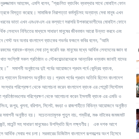
 নুরুজ্জামান আহমেদ, এমপি বলেন, “প্রচলিত ব্যাংকিং ব্যবস্থার সাথে মোবাইল ফোন
ষেত্রকে বিস্তৃত করেছে। সামাজিক নিরাপত্তা কর্মসূচিসহ অন্যান্য সেবা মানুষ এখন
িন্ন ধরনের ভাতা এখন এমএফএস এর কল্যাণে সরাসরি উপকারভোগীদের মোবাইল ফোনে
্থিক লেনদেন নিশ্চিতের মাধ্যমে সাধারণ মানুষের জীবনমান আরো উন্নত করবে এবং
ঠানে গেস্ট অব অনার বাংলাদেশ ব্যাংকের গভর্নর ফজলে কবির বলেন, “আমি
ন রকমের গ্রাহক-বান্ধব সেবা চালু করেনি বরং মানুষের মধ্যে আর্থিক লেনদেনের জ্ঞান বা
খাত সংশ্লিষ্ট সকল প্রতিষ্ঠান ও স্টেকহোল্ডারদেরকে আন্তরিক ধন্যবাদ জানাই যাদের
।” সমাপনী অনুষ্ঠানের দুই পর্বের আয়োজনে প্রথম পর্বে কেন্দ্রিয় ব্যাংক,
নিয়ে প্যানেল ডিসকাশন অনুষ্ঠিত হয়। প্রথম পর্বের প্রধান অতিথি ছিলেন বাংলাদেশ
 সংস্থার পরিপ্রেক্ষণ থেকে আলোচনা করেন বাংলাদেশ ব্যাংক এর পেমেন্ট সিস্টেমস
া প্রতিষ্ঠানগুলোর পরিপ্রেক্ষণ থেকে আলোচনা করেন ইসলামী ব্যাংক এর এমডি ও
মনসিংহ, রংপুর, খুলনা, বরিশাল, সিলেট, বগুড়া ও রাজশাহীতে বিভিন্ন আয়োজনে অনুষ্ঠিত
র সমাপনী অনুষ্ঠিত হয়। সচেতনতামূলক পুতুল নাচ, গম্ভীরা, মঞ্চ নাটকের জমজমাট
েন্ট, মার্চেন্ট সহ সাধারণ মানুষেরও উপস্থিতি ছিল লক্ষ্যণীয়। এক দশক আগে
োবাইল আর্থিক সেবার পথ চলা। সরকারের ডিজিটাল বাংলাদেশ রূপকল্পের অংশ হিসেবে