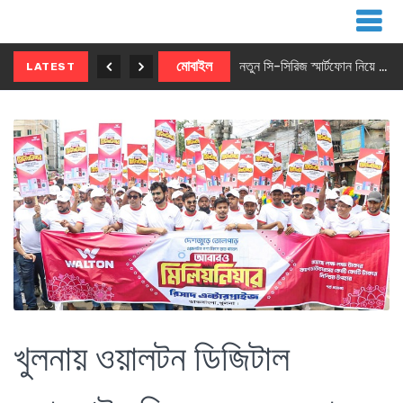
নতুন ৫জি মাস্টার ফোন আনছে ইনফিনিক্স
মোবাইল
নতুন সি-সিরিজ স্মার্টফোন নিয়ে আসছে রিয়েলমি
LATEST
খুলনায় ওয়ালটন ডিজিটাল