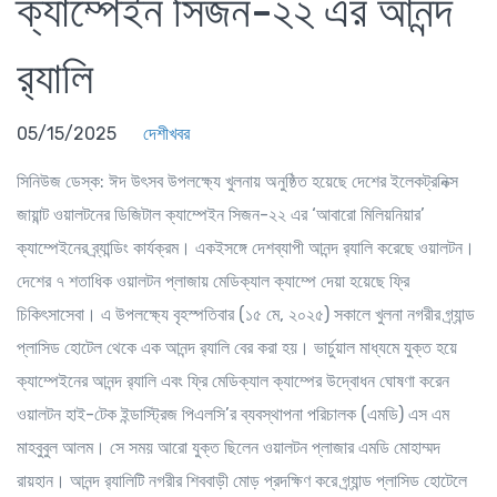
ক্যাম্পেইন সিজন-২২ এর আনন্দ
র‌্যালি
05/15/2025
দেশীখবর
সিনিউজ ডেস্ক
: ঈদ উৎসব উপলক্ষ্যে খুলনায় অনুষ্ঠিত হয়েছে দেশের ইলেকট্রনিক্স
জায়ান্ট ওয়ালটনের ডিজিটাল ক্যাম্পেইন সিজন-২২ এর ‘আবারো মিলিয়নিয়ার’
ক্যাম্পেইনের ব্র্যান্ডিং কার্যক্রম। একইসঙ্গে দেশব্যাপী আনন্দ র‌্যালি করেছে ওয়ালটন।
দেশের ৭ শতাধিক ওয়ালটন প্লাজায় মেডিক্যাল ক্যাম্পে দেয়া হয়েছে ফ্রি
চিকিৎসাসেবা। এ উপলক্ষ্যে বৃহস্পতিবার (১৫ মে, ২০২৫) সকালে খুলনা নগরীর গ্র্যান্ড
প্লাসিড হোটেল থেকে এক আনন্দ র‌্যালি বের করা হয়। ভার্চুয়াল মাধ্যমে যুক্ত হয়ে
ক্যাম্পেইনের আনন্দ র‌্যালি এবং ফ্রি মেডিক্যাল ক্যাম্পের উদ্বোধন ঘোষণা করেন
ওয়ালটন হাই-টেক ইন্ডাস্ট্রিজ পিএলসি’র ব্যবস্থাপনা পরিচালক (এমডি) এস এম
মাহবুবুল আলম। সে সময় আরো যুক্ত ছিলেন ওয়ালটন প্লাজার এমডি মোহাম্মদ
রায়হান। আনন্দ র‌্যালিটি নগরীর শিববাড়ী মোড় প্রদক্ষিণ করে গ্র্যান্ড প্লাসিড হোটেলে