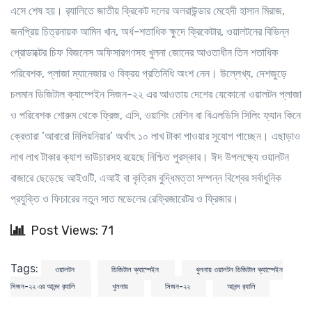
এসে শেষ হয়। র‌্যালিতে জাতীয় ক্রিকেট দলের অলরাউন্ডার মেহেদী হাসান মিরাজ,
জনপ্রিয় চিত্রনায়ক আমিন খান, অর্ধ-শতাধিক ক্ষুদে ক্রিকেটার, ওয়ালটনের বিভিন্ন
প্রোডাক্টের চিফ বিজনেস অফিসারগণসহ খুলনা জোনের আওতাধীন তিন শতাধিক
পরিবেশক, প্লাজা ম্যানেজার ও বিক্রয় প্রতিনিধি অংশ নেন। উল্লেখ্য, দেশজুড়ে
চলমান ডিজিটাল ক্যাম্পেইন সিজন-২২ এর আওতায় দেশের যেকোনো ওয়ালটন প্লাজা
ও পরিবেশক শোরুম থেকে ফ্রিজ, এসি, ওয়াশিং মেশিন বা বিএলডিসি সিলিং ফ্যান কিনে
ক্রেতারা ‘আবারো মিলিয়নিয়ার’ অর্থাৎ ১০ লাখ টাকা পাওয়ার সুযোগ পাচ্ছেন। এছাড়াও
লাখ লাখ টাকার ক্যাশ ভাউচারসহ রয়েছে নিশ্চিত পুরস্কার। ঈদ উপলক্ষ্যে ওয়ালটন
বাজারে ছেড়েছে আইওটি, এআই বা কৃত্রিম বুদ্ধিমত্তা সম্পন্ন বিশ্বের সর্বাধুনিক
প্রযুক্তি ও ফিচারের নতুন সাত মডেলের রেফ্রিজারেটর ও ফ্রিজার।
Post Views: 71
Tags:
ওয়ালটন
ডিজিটাল ক্যাম্পেইন
খুলনায় ওয়ালটন ডিজিটাল ক্যাম্পেইন
সিজন-২২ এর আনন্দ র‌্যালি
খুলনায়
সিজন-২২
আনন্দ র‌্যালি