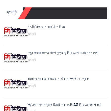
মুখোমুখি
শাওমি নিয়ে এলো রেডমি নোট ১৪
মুখোমুখি
নতুন বছরের শুরুতে দারুণ মূল্যছাড় নিয়ে এলো অনার বাংলাদেশ
মুখোমুখি
বাংলাদেশের বাজারে লঞ্চ হলো টেকনো স্পার্ক ২০ প্রো+
মুখোমুখি
প্রিমিয়াম গ্লাস ব্যাক ডিজাইনের রেডমি A3 নিয়ে এসেছে শাওমি