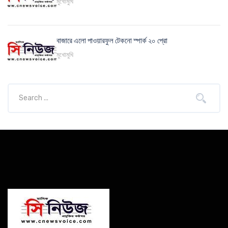
মুখোমুখি
বাজারে এলো পাওয়ারফুল টেকনো স্পার্ক ২০ প্রো
মুখোমুখি