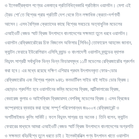
ও ইলেকট্রিক্যাল পণ্যের একমাত্র প্রতিনিধিত্বকারি প্রতিষ্ঠান ওয়ালটন। মেগা এই
ট্রেড শো’তে বিশ্বের প্রায় প্রতিটি দেশ থেকে তিন লক্ষাধিক ক্রেতা-দর্শণার্থী
আসেন। এসব বৈশ্বিক ক্রেতাদের কাছে বিশ্বের সবচেয়ে অত্যাধুনিক মডেলের
এআইওটি বেজড স্মাট ফ্রিজ উৎপাদনে বাংলাদেশের সক্ষমতা তুলে ধরবে ওয়ালটন।
ওয়ালটন রেফ্রিজারেটরের চিফ বিজনেস অফিসার (সিবিও) তোফায়েল আহমেদ জানান,
ক্যান্টন ফেয়ারে ইউরোপিয়ান এসিসি ব্র্যান্ড ও বাংলাদেশী ওয়ালটন ব্র্যান্ডের ব্যাপক
বিদ্যুৎ সাশ্রয়ী সর্বাধুনিক ভিন্ন ভিন্ন ফিচারসমৃদ্ধ ১১টি মডেলের রেফ্রিজারেটর প্রদর্শন
করা হবে। এর মধ্যে রয়েছে দক্ষিণ এশিয়ার প্রথম উৎপাদনকৃত ফোর-ডোর
রেফ্রিজারেটর এবং বিশ্বের প্রথম ৯রহ১ কনভার্টিবল সাইড বাই সাইড ডোর ফ্রিজ।
এছাড়াও প্রদর্শিত হবে ওয়ালটনের কম্বি মডেলের ফ্রিজ, মাল্টিকালারের ফ্রিজ,
বেভারেজ কুলার ও আইসক্রিম ফ্রিজারসহ বেশকিছু মডেলের ফ্রিজ। এসব ফ্রিজের
কম্প্রেসারে ব্যবহার করা হচ্ছে সম্পূর্ণ পরিবেশবান্ধব জ৬০০ধ রেফ্রিজারেন্ট ও
অপটিমাইজড কুলিং সার্কিট। ফলে বিদ্যুৎ সাশ্রয় হয় অনেক। তিনি বলেন, ক্যান্টন
ফেয়ারের মাধ্যমে আমরা এআইওটি বেজড স্মার্ট ফ্রিজ উৎপাদনে বাংলাদেশের অগ্রগতি
ও সক্ষমতা বহিঃর্বিশ্বে তুলে ধরতে চাই। ইলেকট্রনিক্স পণ্য উৎপাদন খাতে ওয়ালটন