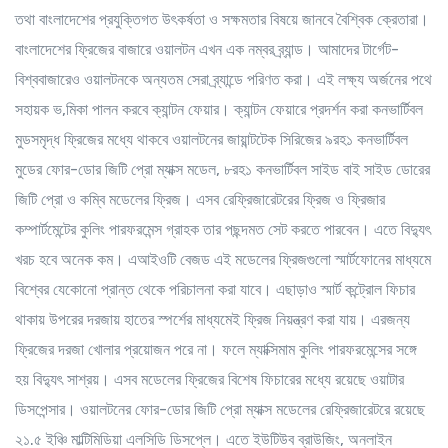
তথা বাংলাদেশের প্রযুক্তিগত উৎকর্ষতা ও সক্ষমতার বিষয়ে জানবে বৈশ্বিক ক্রেতারা।
বাংলাদেশের ফ্রিজের বাজারে ওয়ালটন এখন এক নম্বর ব্র্যান্ড। আমাদের টার্গেট-
বিশ্ববাজারেও ওয়ালটনকে অন্যতম সেরা ব্র্যান্ডে পরিণত করা। এই লক্ষ্য অর্জনের পথে
সহায়ক ভ‚মিকা পালন করবে ক্যান্টন ফেয়ার। ক্যান্টন ফেয়ারে প্রদর্শন করা কনভার্টিবল
মুডসমৃদ্ধ ফ্রিজের মধ্যে থাকবে ওয়ালটনের জায়ান্টটেক সিরিজের ৯রহ১ কনভার্টিবল
মুডের ফোর-ডোর জিটি প্রো ম্যাক্স মডেল, ৮রহ১ কনভার্টিবল সাইড বাই সাইড ডোরের
জিটি প্রো ও কম্বি মডেলের ফ্রিজ। এসব রেফ্রিজারেটরের ফ্রিজ ও ফ্রিজার
কম্পার্টমেন্টের কুলিং পারফরমেন্স গ্রাহক তার পছন্দমত সেট করতে পারবেন। এতে বিদ্যুৎ
খরচ হবে অনেক কম। এআইওটি বেজড এই মডেলের ফ্রিজগুলো স্মার্টফোনের মাধ্যমে
বিশ্বের যেকোনো প্রান্ত থেকে পরিচালনা করা যাবে। এছাড়াও স্মার্ট কন্ট্রোল ফিচার
থাকায় উপরের দরজায় হাতের স্পর্শের মাধ্যমেই ফ্রিজ নিয়ন্ত্রণ করা যায়। এরজন্য
ফ্রিজের দরজা খোলার প্রয়োজন পরে না। ফলে ম্যাক্সিমাম কুলিং পারফরমেন্সের সঙ্গে
হয় বিদ্যুৎ সাশ্রয়। এসব মডেলের ফ্রিজের বিশেষ ফিচারের মধ্যে রয়েছে ওয়াটার
ডিসপেন্সার। ওয়ালটনের ফোর-ডোর জিটি প্রো ম্যাক্স মডেলের রেফ্রিজারেটরে রয়েছে
২১.৫ ইঞ্চি মাল্টিমিডিয়া এলসিডি ডিসপ্লে। এতে ইউটিউব ব্রাউজিং, অনলাইন