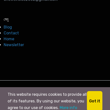
মেনু
Blog
Contact
Home
Newsletter
© 2026
সি নিউজ
. All right Reserved
This website requires cookies to provide all
Got it
of its features. By using our website, you
agree to our use of cookies.
More info