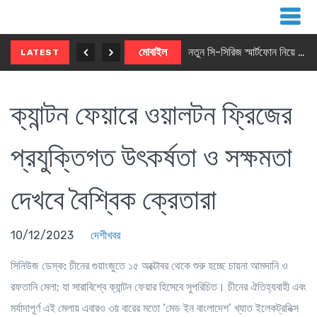
নতুন ৫জি মাস্টার ফোন আনছে ইনফিনিক্স
মোবাইল
নতুন সি-সিরিজ স্মার্টফোন নিয়ে আসছে রিয়েলমি
LATEST
ক্যান্টন ফেয়ারে ওয়ালটন ফ্রিজের
প্রযুক্তিগত উৎকর্ষতা ও সক্ষমতা
দেখবে বৈশ্বিক ক্রেতারা
10/12/2023
দেশীখবর
সিনিউজ ডেস্ক:
চীনের গুয়াংজুতে ১৫ অক্টোবর থেকে শুরু হচ্ছে চায়না আমদানি ও
রফতানি মেলা; যা সারাবিশ্বে ক্যান্টন ফেয়ার হিসেবে সুপরিচিত। চীনের ঐতিহ্যবাহী এবং
মর্যাদাপূর্ণ এই মেলায় এবারও ৩য় বারের মতো ‘মেড ইন বাংলাদেশ’ খ্যাত ইলেকট্রনিক্স