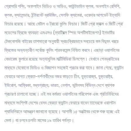
গ্রোসারি শপিং, অফলাইন ভিডিও ও অডিও, কাউন্টডাউন ক্লক, অনলাইন রেসিপি,
ক্লক, ক্যালেন্ডার, ইন্টারনেট ব্রাউজিং, সেলফি ক্যামেরা, ওয়েদার আপডেট ইত্যাদি
ফিচার রয়েছে। আছে মেটাল ও ট্রায়ো কুলিং ফিচার। জিটি প্রো ম্যাক্স ও জিটি প্রো
মডেলের ফ্রিজে ব্যবহৃত এমএসও (ম্যাট্রিক্স স্পিড অপটিমাইজেশন) ইনভার্টার
টেকনোলজি বাইরের তাপমাত্রা অনুযায়ী স্বয়ংক্রিয়ভাবে সবচেয়ে কম বিদ্যুৎ খরচে
ফ্রিজের অভ্যন্তরীণ সর্বোচ্চ কুলিং পারফরমেন্স নিশ্চিত করবে। এছাড়া ওয়ালটনের
বেভারেজ কুলারে রয়েছে অত্যাধুনিক মাল্টিমিডিয়া ডিসপ্লে। যেখানে পেনড্রাইভের
মাধ্যমে যেকোনো ভিডিও ও বিজ্ঞাপন সহজেই প্রচার করা যাবে। জানা গেছে, ক্যান্টন
ফেয়ারে আগত ক্রেতা-দর্শণার্থীদের নজর কাড়তে চীন, যুক্তরাজ্য, যুক্তরাষ্ট্র,
ইউরোপ, আফ্রিকা, মধ্যপ্রাচ্য, ভারত, নেপাল, ভুটানসহ বিভিন্ন দেশে ব্যাপক
প্রচারণা চালানো হচ্ছে। ওই সব কর্মরত ওয়ালটনের পরিবেশক এবং প্রতিনিধিদের
মাধ্যমে সংশ্লিষ্ট দেশের যেসব ক্রেতা ক্যান্টন ফেয়ারে যাবেন তাদেরকে ওয়ালটন
প্যাভিলিয়নে আমন্ত্রণ জানানো হয়েছে। আগামী ১৫ অক্টোবর থেকে শুরু হচ্ছে এই
মেলা। যা চলবে চলতি মাসের ১৯ তারিখ পর্যন্ত।