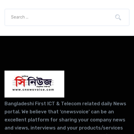
Bangladeshi First ICT & Telecom related daily News
portal. We believe that ‘cnewsvoice’ can be an
excellent platform for sharing your company news
and views, interviews and your products/services