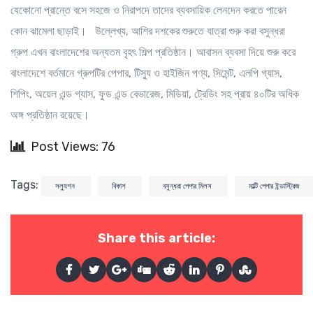
যেকোনো প্রান্তে বসে সহজে ও নিরাপদে তাদের ব্যবসায়িক লেনদেন করতে পারেন
কোন ঝামেলা ছাড়াই। উল্লেখ্য, আশির দশকের শুরুতে যাত্রা শুরু করা বসুন্ধরা
গ্রুপ এখন বাংলাদেশের অন্যতম বৃহৎ শিল্প প্রতিষ্ঠান। আবাসন ব্যবসা দিয়ে শুরু করে
বাংলাদেশে বর্তমানে গ্রুপটির পেপার, টিস্যু ও হাইজিন পণ্য, সিমেন্ট, এলপি গ্যাস,
শিপিং, অয়েল এন্ড গ্যাস, ফুড এন্ড বেভারেজ, মিডিয়া, ট্রেডিং সহ প্রায় ৪০টির অধিক
অঙ্গ প্রতিষ্ঠান রয়েছে।
Post Views: 76
Tags:
সল্যুশন
বিকাশ
বসুন্ধরা পেপার মিলস
মাল্টি পেপার ইন্ডাস্ট্রিজ
Share this article: