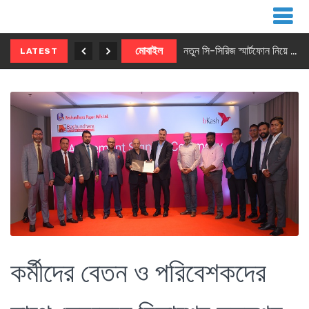
নতুন ৫জি মাস্টার ফোন আনছে ইনফিনিক্স
মোবাইল
নতুন সি-সিরিজ স্মার্টফোন নিয়ে আসছে রিয়েলমি
LATEST
কর্মীদের বেতন ও পরিবেশকদের