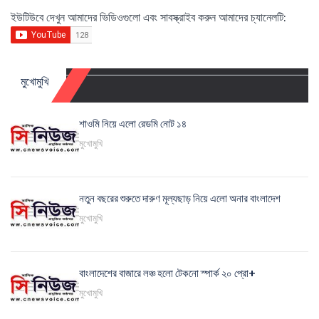
ইউটিউবে দেখুন আমাদের ভিডিওগুলো এবং সাবস্ক্রাইব করুন আমাদের চ্যানেলটি:
মুখোমুখি
শাওমি নিয়ে এলো রেডমি নোট ১৪
মুখোমুখি
নতুন বছরের শুরুতে দারুণ মূল্যছাড় নিয়ে এলো অনার বাংলাদেশ
মুখোমুখি
বাংলাদেশের বাজারে লঞ্চ হলো টেকনো স্পার্ক ২০ প্রো+
মুখোমুখি