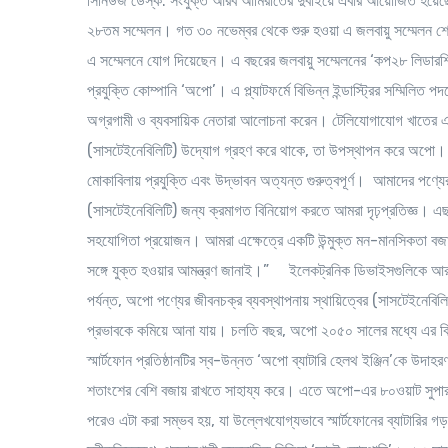
সিনিউজ ডেস্ক
: সংযুক্ত আরব আমিরাতের দুবাইয়ে এবার আয়োজিত হয়েছ
২৮তম সম্মেলন। গত ৩০ নভেম্বর থেকে শুরু হওয়া এ জলবায়ু সম্মেলন শে
এ সম্মেলনে যোগ দিয়েছেন। এ বছরের জলবায়ু সম্মেলনের ‘কপ২৮ লিডারশিপ ই
প্রযুক্তি কোম্পানি ‘অপো’। এ প্ল্যাটফর্মে বিভিন্ন ইন্ডাস্ট্রির সম্মিলি
অগ্রগামী ও ব্যবসায়িক নেতারা আলোচনা করেন। টেলিযোগাযোগ খাতের একট
(সাসটেইনেবিলিটি) উদ্যোগ গ্রহণ করে থাকে, তা উপস্থাপন করে অপ
মোকাবিলায় প্রযুক্তি এবং উদ্ভাবন অত্যন্ত গুরুত্বপূর্ণ। আমাদের পণ্য
(সাসটেইনেবিলিটি) জন্য ক্রমাগত বিনিয়োগ করতে আমরা দৃঢ়প্রতিজ্ঞ। এছ
সহযোগিতা প্রয়োজন। আমরা এক্ষেত্রে একটি উন্মুক্ত মন-মানসিকতা বজা
সঙ্গে যুক্ত হওয়ার আমন্ত্রণ জানাই।”
ইলেকট্রনিক ডিভাইসগুলিকে 
পর্যন্ত, অপো পণ্যের জীবনচক্র ব্যবস্থাপনায় স্থায়িত্বের (সাসটেইনেবি
প্রভাবকে কমিয়ে আনা যায়। চলতি বছর, অপো ২০৫০ সালের মধ্যে এর বিশ্বব্
স্মার্টফোন প্রতিষ্ঠানটির স্ব-উন্নত ‘অপো ব্যাটারি হেলথ ইঞ্জিন’কে উদাহ
শতাংশের বেশি বজায় রাখতে সাহায্য করে। এতে অপো-এর ৮০ওয়াট সুপারভুক ফ
পরেও এটা করা সম্ভব হয়, যা উল্লেখযোগ্যভাবে স্মার্টফোনের ব্যাটারির গড