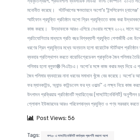
স্বীকৃতিস্বরূপ, প্রভাবশালী ব্যবসায়িক মিডিয়া ‘ফাস্ট কোম্পানি’ ২০২৩
মনোনীত করেছে।
স্টার্টআপের ক্ষমতা
য়নে অপো’র ‘ইন্সপিরেশন চ্যালেঞ্জ’
স্মার্টফোন প্রযুক্তি প্রতিষ্ঠান অপো গ্রিন প্রযুক্তিতে কাজ করা উদ্ভাব
কাজ করছে। উদ্ভাবনকে আরও এগিয়ে নেওয়ার লক্ষ্যে ২০২২ সালে অপো রি
প্রতিযোগিতার মাধ্যমে প্রতি বছর বিশ্বব্যাপী প্রযুক্তি পেশাজীবী এব
ধরণের গ্রিন প্রযুক্তির মধ্যে অন্যতম হলো বায়োটেক স্টার্টআপ প্রতিষ্ঠা
ব্যবহার প্রতিস্থাপন করতে বায়োডিগ্রেডেবল প্রাকৃতিক জৈব পলিমার তৈর
পলিমার হলো ব্লুফা® পিএইচএ। অপো’র সঙ্গে কাজ করার মধ্য দিয়ে এ প্রতি
জৈব পলিমার ব্যবহারের নানা ধরনের সমাধান খুঁজে বের করেছে। অপো’র আ
ফর ম্যানকাইন্ড, অ্যান্ড কাইন্ডনেস ফর দ্য ওয়ার্ল্ড” এ লক্ষ্য নিয়ে কাজ ক
উৎপাদন প্রক্রিয়ায় প্রতিষ্ঠানটি স্থায়িত্বের (সাসটেইনেবিলিটি) অনুশীলন 
গ্লোবাল ইউজারদের আরও পরিবেশবান্ধব প্রযুক্তি ও পণ্য সরবরাহ করতে স
Post Views: 56
Tags:
কপ২৮ এ সাসটেইনেবিলিটি কার্যক্রম প্রদর্শনী করলো অপো