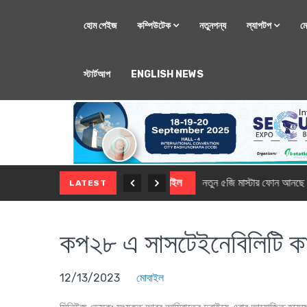
হোম পেইজ
কম্পিউটেক
নতুনপন্য
ল্যাপটপ
ম
স্টার্টআপ
ENGLISH NEWS
মোবাইল
নতুন সি-সিরিজ স্মার
LATEST
কপ২৮ এ সাসটেইনেবিলিটি কার
12/13/2023
মোবাইল