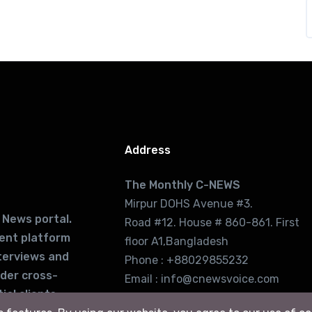
Address
The Monthly C-NEWS
Mirpur DOHS Avenue #3.
 News portal.
Road #12. House # 860-861. First
lent platform
floor A1,Bangladesh
terviews and
Phone : +88029855232
ider cross-
Email : info@cnewsvoice.com
ial clients
cnewsvoice2002@gmail.com