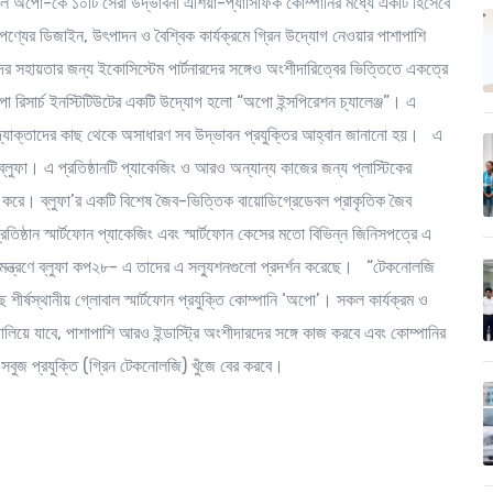
 সালে অপো-কে ১০টি সেরা উদ্ভাবনী এশিয়া-প্যাসিফিক কোম্পানির মধ্যে একটি হিসেবে
পণ্যের ডিজাইন, উৎপাদন ও বৈশ্বিক কার্যক্রমে গ্রিন উদ্যোগ নেওয়ার পাশাপাশি
কদের সহায়তার জন্য ইকোসিস্টেম পার্টনারদের সঙ্গেও অংশীদারিত্বের ভিত্তিতে একত্রে
সার্চ ইনস্টিটিউটের একটি উদ্যোগ হলো “অপো ইন্সপিরেশন চ্যালেঞ্জ”। এ
ং উদ্যোক্তাদের কাছ থেকে অসাধারণ সব উদ্ভাবন প্রযুক্তির আহ্বান জানানো হয়। এ
ন ব্লুফা। এ প্রতিষ্ঠানটি প্যাকেজিং ও আরও অন্যান্য কাজের জন্য প্লাস্টিকের
ি করে। ব্লুফা’র একটি বিশেষ জৈব-ভিত্তিক বায়োডিগ্রেডেবল প্রাকৃতিক জৈব
ষ্ঠান স্মার্টফোন প্যাকেজিং এবং স্মার্টফোন কেসের মতো বিভিন্ন জিনিসপত্রে এ
মন্ত্রণে ব্লুফা কপ২৮- এ তাদের এ সল্যুশনগুলো প্রদর্শন করেছে। “টেকনোলজি
রছে শীর্ষস্থানীয় গ্লোবাল স্মার্টফোন প্রযুক্তি কোম্পানি ‘অপো’। সকল কার্যক্রম ও
চালিয়ে যাবে, পাশাপাশি আরও ইন্ডাস্ট্রি অংশীদারদের সঙ্গে কাজ করবে এবং কোম্পানির
বুজ প্রযুক্তি (গ্রিন টেকনোলজি) খুঁজে বের করবে।