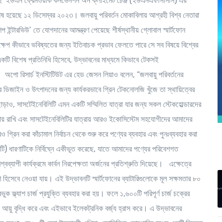
ে ‘ইউএন ফ্রেমওয়ার্ক কনভেনশন অন ক্লাইমেট চেঞ্জ (ইউএনএফসিসিসি) এর
ষ হয়েছে ১২ ডিসেম্বর ২০২৩। জলবায়ু পরিবর্তন মোকাবিলায় আগ্রহী বিশ্ব নেতারা
ন্টারভিউ’ তে যোগদানের আমন্ত্রণ পেয়েছে শীর্ষস্থানীয় গ্লোবাল স্মার্টফোন
ত পদক্ষেপ কীভাবে ভবিষ্যতের জন্য ইতিবাচক প্রভাব ফেলতে পারে সে সব বিষয়ে বিশ্বের
ি বিশেষ প্রতিনিধি হিসেবে, উদ্ভাবনের মাধ্যমে কিভাবে টেকসই
ো।
অপো রিসার্চ ইনস্টিটিউট এর হেড জেসন লিয়াও
বলেন, “জলবায়ু পরিবর্তনের
ের ডিজাইন ও উৎপাদনের জন্য কার্যকরভাবে গ্রিন টেকনোলজি খুঁজে তা স্থায়িত্বের
াড়াও, সাসটেইনেবিলিটি এমন একটি সম্মিলিত যাত্রা যার জন্য সকল স্টেকহোল্ডারদের
য় রাখি এবং সাসটেইনেবিলিটির যাত্রায় আরও ইকোসিস্টেম সহযোগীদের আমাদের
আরও
গ্রিন করা
কাঁচামাল নির্বাচন থেকে শুরু করে পণ্যের ব্যবহার এবং পুনঃব্যবহার করা
লিটি) ধারণাটিকে নির্বিঘ্নে একীভূত করেছে, যাতে আমাদের পণ্যের পরিবেশগত
যাপী কার্যক্রমে কার্বন নিরপেক্ষতা অর্জনের প্রতিশ্রুতি দিয়েছে। এক্ষেত্রে
রণ হিসেবে নেওয়া যায়। এই উদ্ভাবনটি স্মার্টফোনের ব্যাটারিগুলোকে মূল সক্ষমতার ৮০
্ল্যাশ চার্জ প্রযুক্তি ব্যবহার করা হয়। ফলে ১,৬০০টি পরিপূর্ণ চার্জ চক্রের
় আয়ু বৃদ্ধি করে এবং এইভাবে ইলেকট্রনিক বর্জ্য হ্রাস করে। এ উদ্ভাবনের