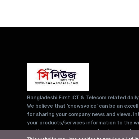
Bangladeshi First ICT & Telecom related daily
We believe that ‘cnewsvoice’ can be an excel
for sharing your company news and views, in
your products/services information to the w
sections of people in general and your potent