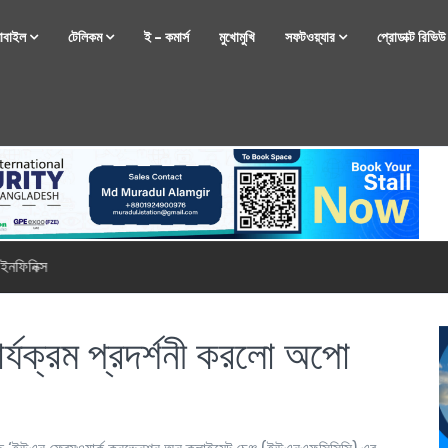
োবাইল
টেলিকম
ই – কমার্স
মুখোমুখি
সফটওয়্যার
প্রোডাক্ট রিভি
্টফোন নিয়ে আসছে রিয়েলমি
্যক্রম প্রদর্শনী করলো অপো