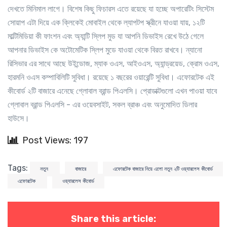
দেখতে মিনিমাল লাগে। বিশেষ কিছু ফিচারস এতে রয়েছে যা হচ্ছে অপারেটিং সিস্টেম
সোয়াপ এটা দিয়ে এক ক্লিকেই মোবাইল থেকে ল্যাপটপ স্ক্রীনে যাওয়া যায়, ১২টি
মাল্টিমিডিয়া কী ফাংশন এবং অ্যান্টি স্লিপ মুড যা আপনি ডিভাইস রেখে উঠে গেলে
আপনার ডিভাইস কে অটোমেটিক স্লিপ মুডে যাওয়া থেকে বিরত রাখবে। ন্যানো
রিসিভার এর সাথে আছে উইন্ডোজ, ম্যাক ওএস, আইওএস, অ্যান্ড্রয়েড, ক্রোম ওএস,
হারমনি ওএস কম্পাবিলিটি সুবিধা। রয়েছে ১ বছরের ওয়ারেন্টি সুবিধা। এফোরটেক এই
কীবোর্ড ২টি বাজারে এনেছে গ্লোবাল ব্রান্ড পিএলসি। প্রোডাক্টগুলো এখন পাওয়া যাবে
গ্লোবাল ব্রান্ড পিএলসি - এর ওয়েবসাইট, সকল ব্রাঞ্চ এবং অনুমোদিত ডিলার
হাউসে।
Post Views: 197
Tags:
নতুন
বাজারে
এফোরটেক বাজারে নিয়ে এলো নতুন ২টি ওয়্যারলেস কীবোর্ড
এফোরটেক
ওয়্যারলেস কীবোর্ড
Share this article: