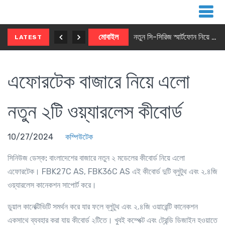
নতুন ৫জি মাস্টার ফোন আনছে ইনফিনিক্স
মোবাইল
নতুন সি-সিরিজ স্মার্টফোন নিয়ে আসছে রিয়েলমি
LATEST
এফোরটেক বাজারে নিয়ে এলো
নতুন ২টি ওয়্যারলেস কীবোর্ড
10/27/2024
কম্পিউটেক
সিনিউজ ডেস্ক:
বাংলাদেশের বাজারে নতুন ২ মডেলের কীবোর্ড নিয়ে এলো
এফোরটেক। FBK27C AS, FBK36C AS এই কীবোর্ড দুটি ব্লুটুথ এবং ২.৪জি
ওয়্যারলেস কানেকশন সাপোর্ট করে।
ডুয়াল কানেক্টিভিটি সমর্থন করে যার ফলে ব্লুটুথ এবং ২.৪জি ওয়ারেন্টি কানেকশন
একসাথে ব্যবহার করা যায় কীবোর্ড ২টিতে। খুবই কম্পেক্ট এবং ট্রেন্ডি ডিজাইন হওয়াতে