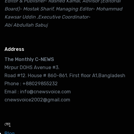
Editor & Publisher- Rashed Kamal, Advisor (Editorial
Board)- Mostak Sharif, Managing Editor- Mohammad
Kawsar Uddin ,Executive Coordinator-
Abi Abdullah Sabuj
Address
The Monthly C-NEWS
Mirpur DOHS Avenue #3.
Road #12. House # 860-861. First floor A1,Bangladesh
Phone : +88029855232
Email : info@cnewsvoice.com
cnewsvoice2002@gmail.com
মেনু
Blog