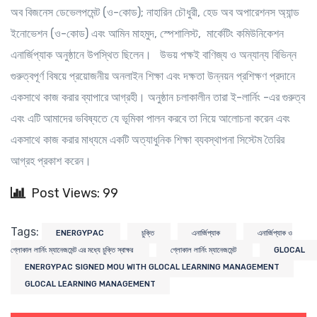
অব বিজনেস ডেভেলপমেন্ট (ও-কোড); নাহারিন চৌধুরী, হেড অব অপারেশনস অ্যান্ড
ইনোভেশন (ও-কোড) এবং আমিন মাহমুদ, স্পেশালিস্ট, মার্কেটিং কমিউনিকেশন
এনার্জিপ্যাক অনুষ্ঠানে উপস্থিত ছিলেন। উভয় পক্ষই বাণিজ্য ও অন্যান্য বিভিন্ন
গুরুত্বপূর্ণ বিষয়ে প্রয়োজনীয় অনলাইন শিক্ষা এবং দক্ষতা উন্নয়ন প্রশিক্ষণ প্রদানে
একসাথে কাজ করার ব্যাপারে আগ্রহী। অনুষ্ঠান চলাকালীন তারা ই-লার্নিং -এর গুরুত্ব
এবং এটি আমাদের ভবিষ্যতে যে ভূমিকা পালন করবে তা নিয়ে আলোচনা করেন এবং
একসাথে কাজ করার মাধ্যমে একটি অত্যাধুনিক শিক্ষা ব্যবস্থাপনা সিস্টেম তৈরির
আগ্রহ প্রকাশ করেন।
Post Views: 99
Tags:
ENERGYPAC
চুক্তি
এনার্জিপ্যাক
এনার্জিপ্যাক ও
গ্লোকাল লার্নিং ম্যানেজমেন্ট এর মধ্যে চুক্তি স্বাক্ষর
গ্লোকাল লার্নিং ম্যানেজমেন্ট
GLOCAL
ENERGYPAC SIGNED MOU WITH GLOCAL LEARNING MANAGEMENT
GLOCAL LEARNING MANAGEMENT