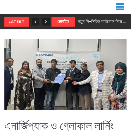
নতুন ৫জি মাস্টার ফোন আনছে ইনফিনিক্স
মোবাইল
নতুন সি-সিরিজ স্মার্টফোন নিয়ে আসছে রিয়েলমি
LATEST
এনার্জিপ্যাক ও গ্লোকাল লার্নিং