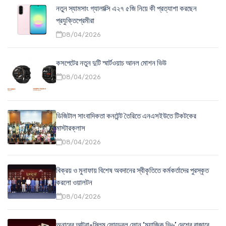
নতুন স্যামসাং গ্যালাক্সি এ২৭ ৫জি নিয়ে কী প্রত্যাশা করছেন
প্রযুক্তিপ্রেমীরা
08/04/2026
কসপেটের নতুন দুটি স্মার্টওয়াচ আনল মোশন ভিউ
08/04/2026
ডিজিটাল সাংবাদিকতা কনটেন্ট তৈরিতে এনএসইউতে টিকটকের
মাস্টারক্লাস
08/04/2026
বিক্রয় ও মুনাফায় বিশেষ অবদানের স্বীকৃতিতে কর্মকর্তাদের পুরস্কৃত
করলো ওয়ালটন
08/04/2026
অনারের আল্ট্রা-স্লিম ফোল্ডেবল ফোন ‘ম্যাজিক ভি৬’ দেশের বাজারে