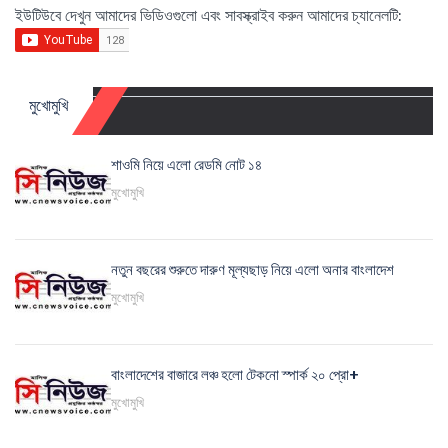
ইউটিউবে দেখুন আমাদের ভিডিওগুলো এবং সাবস্ক্রাইব করুন আমাদের চ্যানেলটি:
মুখোমুখি
শাওমি নিয়ে এলো রেডমি নোট ১৪
মুখোমুখি
নতুন বছরের শুরুতে দারুণ মূল্যছাড় নিয়ে এলো অনার বাংলাদেশ
মুখোমুখি
বাংলাদেশের বাজারে লঞ্চ হলো টেকনো স্পার্ক ২০ প্রো+
মুখোমুখি