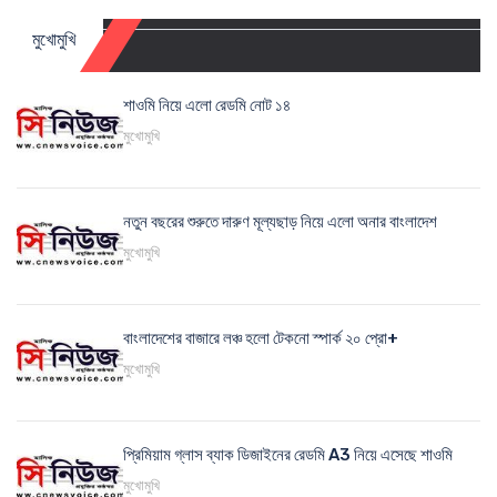
মুখোমুখি
শাওমি নিয়ে এলো রেডমি নোট ১৪
মুখোমুখি
নতুন বছরের শুরুতে দারুণ মূল্যছাড় নিয়ে এলো অনার বাংলাদেশ
মুখোমুখি
বাংলাদেশের বাজারে লঞ্চ হলো টেকনো স্পার্ক ২০ প্রো+
মুখোমুখি
প্রিমিয়াম গ্লাস ব্যাক ডিজাইনের রেডমি A3 নিয়ে এসেছে শাওমি
মুখোমুখি