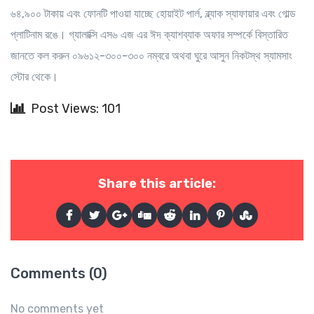
৬৪,৯০০ টাকায় এবং ফোনটি পাওয়া যাচ্ছে হোয়াইট পার্ল, ব্ল্যাক স্যাফায়ার এবং গোল্ড
প্লাটিনাম রঙে। গ্যালাক্সি এস৬ এজ এর ঈদ ক্যাশব্যাক অফার সম্পর্কে বিস্তারিত
জানতে কল করুন ০৯৬১২-৩০০-৩০০ নম্বরে অথবা ঘুরে আসুন নিকটস্থ স্যামসাং
স্টোর থেকে।
Post Views: 101
Share this article:
Comments (0)
No comments yet