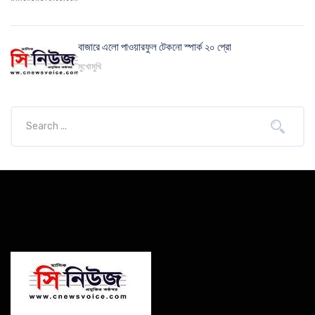
বাজারে এলো পাওয়ারফুল টেকনো স্পার্ক ২০ প্রো
মুখোমুখি