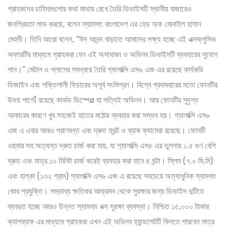
গ্রাহকদের চাহিদাগুলোর কথা মাথায় রেখে তৈরি ডিভাইসটি স্থানীয় বাজারেও
জনপ্রিয়তা লাভ করছে, বলেন স্যামসাং বাংলাদেশ এর হেড অফ মোবাইল হাসান
মেহদী। তিনি আরো বলেন, “ঈদ আনন্দ বাড়াতে আমাদের লক্ষ্য হচ্ছে এই এক্সক্লুসিভ
অফারটির মাধ্যমে গ্রাহকরা যেন এই অসাধারন ও অভিনব ডিভাইসটি ব্যবহারের সুযোগ
পান।” মেটাল ও গ্লাসের সমন্বয়ে তৈরি গ্যালাক্সি এস৬ এজ এর রয়েছে কার্যকরি
ডিজাইন এবং শক্তিশালী ফিচারের অপূর্ব সংমিশ্রন। বিশ্বে প্রথমবারের মতো ফোনটির
উভয় পার্শে¦ রয়েছে কার্ভড ডিস্পেø যা সত্যিই অভিনব। আর ফোনটির সুদৃশ্য
আকারের কারণে খুব সহজেই হাতের মঠোয় ব্যবহার করা সম্ভব হয়। গ্যালাক্সি এস৬
এজ এ এবার আরও প্রাণবন্ত এবং দ্রুত ফ্রন্ট ও ব্যাক ক্যামেরা রয়েছে। ফোনটি
ওয়্যার সহ অত্যন্ত দ্রুত চার্জ করা যায়, যা গ্যালাক্সি এস৫ এর তুলনায় ১.৫ গুণ বেশি
দ্রুত এবং মাত্র ১০ মিনিট চার্জ করেই ব্যবহার করা যাবে ৪ ঘন্টা। স্লিম (৭.০ মি.মি)
এবং হাল্কা (১৩২ গ্রাম) গ্যালাক্সি এস৬ এজ এ রয়েছে সবচেয়ে অত্যাধুনিক স্যামসাং
কোর প্রযুক্তি। সম্ভাব্য ক্ষতিকর আক্রমন থেকে সুরক্ষার জন্য ডিভাইস দুটিতে
ব্যবহৃত হচ্ছে আরও উন্নত স্যামসাং নক্স সুরক্ষা ব্যবস্থা। নিশ্চিত ১৫,০০০ টাকার
ক্যাশব্যাক এর মাধ্যমে গ্রাহকরা এখন এই অভিনব হ্যান্ডসেটটি কিনতে পারবেন মাত্র