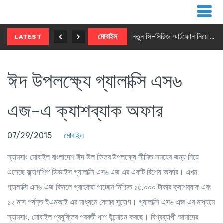
নতুন ৫জি মাস্টার ফোন আনছে ইনফিনিক্স
মোবাইল
নতুন সি-সিরিজ স্মার্টফোন নিয়ে আসছে রিয়েলমি
LATEST
ঈদ উপলক্ষ্যে গ্যালাক্সি এস৬
এজ-এ ক্যাশব্যাক অফার
07/29/2015
মোবাইল
স্যামসাং মোবাইল বাংলাদেশ ঈদ উল ফিতর উপলক্ষ্যে সীমিত সময়ের জন্য নিয়ে
এসেছে ফ্ল্যাগশিপ ডিভাইস গ্যালাক্সি এস৬ এজ এর একটি বিশেষ অফার। এখন
গ্যালাক্সি এস৬ এজ কিনলে গ্রাহকরা পাচ্ছেন নিশ্চিত ১৫,০০০ টাকার ক্যাশব্যাক এবং
১২ মাস পর্যন্ত ইএমআই এর মাধ্যমে কেনার সুযোগ। গ্যালাক্সি এস৬ এজ এর মাধ্যমে
স্যামসাং, মোবাইল প্রযুক্তির পরবর্তী ধাপ উন্মোচন করছে। বিশ্বব্যাপী আমাদের