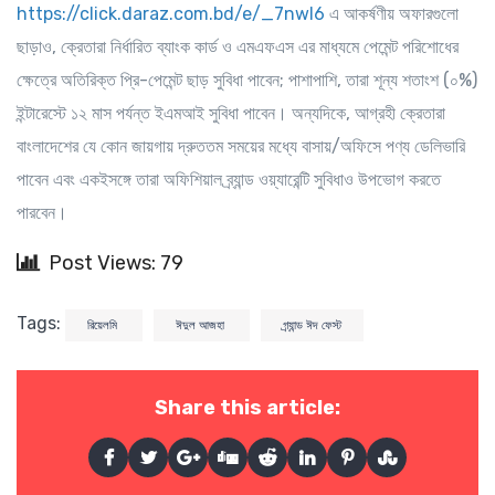
https://click.daraz.com.bd/e/_7nwl6
এ আকর্ষণীয় অফারগুলো
ছাড়াও, ক্রেতারা নির্ধারিত ব্যাংক কার্ড ও এমএফএস এর মাধ্যমে পেমেন্ট পরিশোধের
ক্ষেত্রে অতিরিক্ত প্রি-পেমেন্ট ছাড় সুবিধা পাবেন; পাশাপাশি, তারা শূন্য শতাংশ (০%)
ইন্টারেস্টে ১২ মাস পর্যন্ত ইএমআই সুবিধা পাবেন। অন্যদিকে, আগ্রহী ক্রেতারা
বাংলাদেশের যে কোন জায়গায় দ্রুততম সময়ের মধ্যে বাসায়/অফিসে পণ্য ডেলিভারি
পাবেন এবং একইসঙ্গে তারা অফিশিয়াল ব্র্যান্ড ওয়্যারেন্টি সুবিধাও উপভোগ করতে
পারবেন।
Post Views: 79
Tags:
রিয়েলমি
ঈদুল আজহা
গ্র্যান্ড ঈদ ফেস্ট
Share this article: