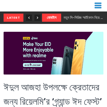
নতুন ৫জি মাস্টার ফোন আনছে ইনফিনিক্স
মোবাইল
নতুন সি-সিরিজ স্মার্টফোন নিয়ে আসছে রিয়েলমি
LATEST
ঈদুল আজহা উপলক্ষে ক্রেতাদের
জন্য রিয়েলমি’র ‘গ্র্যান্ড ঈদ ফেস্ট’