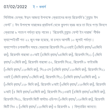
07/02/2022
ই – কমার্স
সিনিউজ ডেস্ক:
ঈদুল আজহা উপলক্ষে ক্রেতাদের জন্য রিয়েলমি’র ‘গ্র্যান্ড ঈদ
ফেস্ট’। ঈদ উপলক্ষে দারাজের প্ল্যাটফর্ম থেকে ক্যুপন ক্রয় করে তা দিয়ে পণ্য কিনলে
ক্রেতারা ৯ শতাংশ পর্যন্ত ছাড় পাবেন। ‘রিয়েলমি গ্র্যান্ড ফেস্ট ইন দারাজ’ শীর্ষক
ক্যাম্পেইনটি গত ২২ জুন শুরু হয়েছে, যা চলবে আগামী ১০ জুলাই পর্যন্ত।
ক্যাম্পেইন চলাকালীন সময়ে ক্রেতারা রিয়েলমি সি২৫ওয়াই (৪জিবি র‌্যাম/৬৪জিবি
রম), রিয়েলমি নারজো ৫০আই (৪জিবি র‌্যাম/৬৪জিবি রম), রিয়েলমি সি১১ (২জিবি
র‌্যাম/৩২জিবি রম), রিয়েলমি নারজো ৫০, রিয়েলমি সি৩৫, রিয়েলমি ৮ ফাইভজি
(৮জিবি র‌্যাম/১২৮জিবি রম), সি২৫এস (৪জিবি র‌্যাম/১২৮জিবি রম), রিয়েলমি সি২১
ওয়াই (৩জিবি র‌্যাম/৩২জিবি রম), রিয়েলমি সি১১ (৪জিবি র‌্যাম/৬৪জিবি রম), ৮
(৮জিবি র‌্যাম/১২৮ জিবি রম), রিয়েলমি ৯আই (৬জিবি র‌্যাম/১২৮জিবি রম), রিয়েলমি
৯আই (৪ জিবি র‌্যাম/৬৪জিবি রম), রিয়েলমি সি২১ওয়াই (৪জিবি র‌্যাম/৬৪জিবি রম),
রিয়েলমি সি৩১, রিয়েলমি জিটি মাস্টার এডিশন (৮জিবি র‌্যাম/১২৮জিবি রম), রিয়েলমি
জিটি নিও ২ (৮জিবি র‌্যাম/১২৮জিবি রম) ও রিয়েলমি ৯ । বিস্তারিত জানতে: