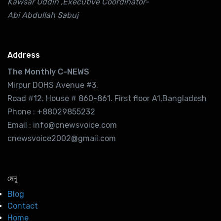
Kawsar Uddin ,Executive Coordinator-
Abi Abdullah Sabuj
Address
The Monthly C-NEWS
Mirpur DOHS Avenue #3.
Road #12. House # 860-861. First floor A1,Bangladesh
Phone : +88029855232
Email : info@cnewsvoice.com
cnewsvoice2002@gmail.com
মেনু
Blog
Contact
Home