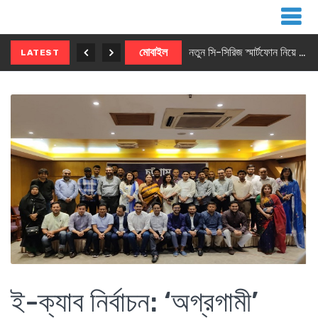
নতুন ৫জি মাস্টার ফোন আনছে ইনফিনিক্স
মোবাইল
নতুন সি-সিরিজ স্মার্টফোন নিয়ে আসছে রিয়েলমি
LATEST
ই-ক্যাব নির্বাচন: ‘অগ্রগামী’