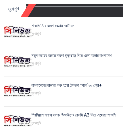
মুখোমুখি
শাওমি নিয়ে এলো রেডমি নোট ১৪
মুখোমুখি
নতুন বছরের শুরুতে দারুণ মূল্যছাড় নিয়ে এলো অনার বাংলাদেশ
মুখোমুখি
বাংলাদেশের বাজারে লঞ্চ হলো টেকনো স্পার্ক ২০ প্রো+
মুখোমুখি
প্রিমিয়াম গ্লাস ব্যাক ডিজাইনের রেডমি A3 নিয়ে এসেছে শাওমি
মুখোমুখি