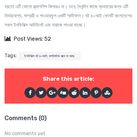
হয়তো এটি কোনো ফ্ল্যাগশিপ কিলারও না। তবে, দৈনন্দিন কাজে ব্যবহারের জন্য এটি
নির্ভরযোগ্য, সাশ্রয়ী ও পাওয়ারফুল একটি স্মার্টফোন। হট ৪০আই ফোনটি বাংলাদেশের
সকল ইনফিনিক্স আউটলেট এবং দারাজে পাওয়া যাচ্ছে।
Post Views: 52
Tags:
ইনফিনিক্স হট ৪০আই: কাস্টমাইজ বক্সে যা আছে
Share this article:
Comments (0)
No comments yet