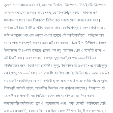
তুলতে বেশ সহায়তা করবে এই ক্যামেরা সিস্টেম।
নিরাপত্তা:
ডিভাইসটির নিরাপত্তা
জোরদার করতে এতে আছে সাইড-মাউন্টেড ফিঙ্গারপ্রিন্ট ফিচার। কার্যকর এই
সংযোজনের ফলে দ্রুত নিরাপত্তা নিশ্চিত করে সহজে ফোন ব্যবহার করা যাবে।
অডিও:
এই ডিভাইসটিতে সাউন্ড বাড়ানো যাবে ২০০% পর্যন্ত। ফলে বোঝা যাচ্ছে,
অডিওর মানের ওপর বেশ গুরুত্ব দেওয়া হয়েছে এই স্মার্টফোনটিতে। সাউন্ডের মান
যাদের কাছে গুরুত্বপূর্ণ, তাদের জন্য এটি বেশ কাজের।
ডিজাইন:
স্টাইলিশ ও স্লিক
ডিজাইনের হট ৪০আই বাজারে এসেছে পাম ব্লু, হরাইজন গোল্ড ও স্টারলিট ব্ল্যাক —
এই তিনটি রঙে। তরুণ গেমারদের মধ্যে তুমুল জনপ্রিয় গেম এমএলবিবি এর
কাস্টমাইজড বক্সে পাওয়া যাবে ফোনটি।
মূল্য:
ইনফিনিক্স হট ৪০আই-এর বাজারমূল্য
ধরা হয়েছে ১৩,৯৯৯ টাকা। দাম এবং ফিচার বিবেচনায়, ইনফিনিক্স হট ৪০আই-কে বলা
যায় একটি বাজেটবান্ধব ফোন। সাশ্রয়ী মূল্যে এতে পাওয়া যাচ্ছে গেমিং পারফরম্যান্স,
দীর্ঘস্থায়ী ব্যাটারি লাইফ, আকর্ষণীয় ডিজাইন এবং কার্যকর ক্যামেরা।
সিদ্ধান্ত:
হট
৪০আই-কে বাজেটে সেরা প্রিমিয়াম ফোন বলা যাবে কি না, তা নির্ভর করবে
ব্যবহারকারীর ব্যক্তিগত পছন্দ ও প্রয়োজনের ওপর। হ্যাঁ, ফোনটি প্লাস্টিকের তৈরি
এবং এর এনএফসি, ক্যামেরা ফিচার ও স্ক্রিন রেজোলিউশনে কিছু সীমাবদ্ধতা আছে।