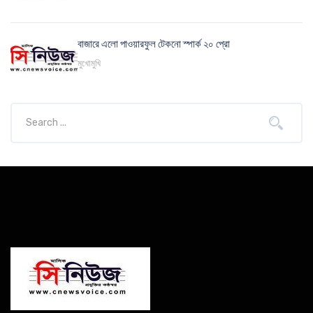
বাজারে এলো পাওয়ারফুল টেকনো স্পার্ক ২০ প্রো
মুখোমুখি