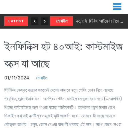
নতুন ৫জি মাস্টার ফোন আনছে ইনফিনিক্স
মোবাইল
নতুন সি-সিরিজ স্মার্টফোন নিয়ে আসছে রিয়েলমি
LATEST
ইনফিনিক্স হট ৪০আই: কাস্টমাইজ
বক্সে যা আছে
01/11/2024
মোবাইল
সিনিউজ ডেস্ক:
বছরের শুরুতেই দেশের বাজারে নতুন গেমিং ফোন নিয়ে এসেছে
প্রযুক্তি ব্র্যান্ড ইনফিনিক্স। জনপ্রিয় গেইম মোবাইল লেজেন্ড ব্যাং ব্যাং (এমএলবিবি)
থিমের কাস্টমাইজড বক্সে পাওয়া যাচ্ছে স্মার্টফোনটি। তরুণদের পছন্দ মাথায় রেখে
ডিজাইন করা এই বক্সটি খুব সহজেই দৃষ্টি আকর্ষণ করে। ভেতরে কী আছে জানতে
কৌতূহল জাগায়। চলুন, জেনে নেওয়া যাক কী থাকছে এই বক্সে। সাথে জেনে নেওয়া