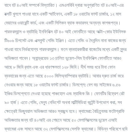
যাবে হট ৪০আই সম্পর্কে বিস্তারিত। এমএলবিবি দ্বারা অনুপ্রাণিত হট ৪০আই-এর
বক্সটি খুললে পাওয়া যাবে একটি স্মার্টফোন, একটি ১৮ ওয়াটের ফাস্ট চার্জার, ১২ মাস
মেয়াদের ওয়ারেন্টি কার্ড, এবং একটি সিলিকন ব্যাক কভারসহ অন্যন্য কাগজপত্র।
পারফরম্যান্স ও ব্যাটারি:
ইনফিনিক্স হট ৪০ আই ফোনটিতে আছে অক্টা-কোর ইউনিসক
টি৬০৬ চিপসেট এবং এক্সবুস্ট গেমিং ইঞ্জিন। এতে গেমিং ও দৈনন্দিন নানা কাজের জন্য
পাওয়া যাবে নির্ভরযোগ্য পারফরম্যান্স। ফলে ব্যবহারকারীরা বাজেটের মধ্যে একটি সুন্দর
অভিজ্ঞতা পাবেন। অ্যান্ড্রয়েড ১৩ চালিত ডুয়েল-সিম ইনফিনিক্স ফোনটিতে আরও
আছে ৮ জিবি র‍্যাম এবং এর ধারণক্ষমতা ১২৮ জিবি। দীর্ঘ সময় ধরে টানা ফোন
ব্যবহারের জন্য এতে আছে ৫০০০ মিলিঅ্যাম্পিয়ার ব্যাটারি। আবার দ্রুত চার্জ করে
নেওয়ার জন্য আছে ১৮ ওয়াটের ফাস্ট চার্জার।
ডিসপ্লে:
বেশ বড় সাইজের ৬.৫৬
ইঞ্চির ডিসপ্লেতে দেওয়া হয়েছে পাঞ্চহোল এবং ম্যাজিক রিং। ফোনটির রিফ্রেশ রেট
৯০ হার্জ। এতে গেমিং, মেন্যু নেভিগেট অথবা মাল্টিমিডিয়া কন্টেন্ট উপভোগ করা, সব
ক্ষেত্রেই ভিজ্যুয়াল অভিজ্ঞতা আরও স্বচ্ছন্দ হবে।
ক্যামেরা:
বৈচিত্র্যময় ফটোগ্রাফি
অভিজ্ঞতার জন্য হট ৪০আই এর পেছনে আছে ৫০ মেগাপিক্সেলের ডুয়েল এআই
ক্যামেরা এবং সামনে আছে ৩২ মেগাপিক্সেলের সেলফি ক্যামেরা। বিভিন্ন পরিবেশে ছবি