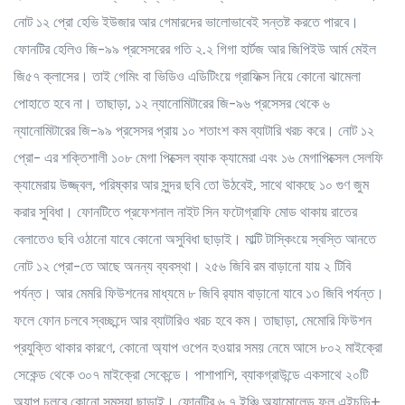
নোট ১২ প্রো হেভি ইউজার আর গেমারদের ভালোভাবেই সন্তষ্ট করতে পারবে।
ফোনটির হেলিও জি-৯৯ প্রসেসরের গতি ২.২ গিগা হার্টজ আর জিপিইউ আর্ম মেইল
জি৫৭ ক্লাসের। তাই গেমিং বা ভিডিও এডিটিংয়ে গ্রাফিক্স নিয়ে কোনো ঝামেলা
পোহাতে হবে না। তাছাড়া, ১২ ন্যানোমিটারের জি-৯৬ প্রসেসর থেকে ৬
ন্যানোমিটারের জি-৯৯ প্রসেসর প্রায় ১০ শতাংশ কম ব্যাটারি খরচ করে। নোট ১২
প্রো- এর শক্তিশালী ১০৮ মেগা পিক্সেল ব্যাক ক্যামেরা এবং ১৬ মেগাপিক্সেল সেলফি
ক্যামেরায় উজ্জ্বল, পরিষ্কার আর সুন্দর ছবি তো উঠবেই, সাথে থাকছে ১০ গুণ জুম
করার সুবিধা। ফোনটিতে প্রফেশনাল নাইট সিন ফটোগ্রাফি মোড থাকায় রাতের
বেলাতেও ছবি ওঠানো যাবে কোনো অসুবিধা ছাড়াই। মাল্টি টাস্কিংয়ে স্বস্তি আনতে
নোট ১২ প্রো-তে আছে অনন্য ব্যবস্থা। ২৫৬ জিবি রম বাড়ানো যায় ২ টিবি
পর্যন্ত। আর মেমরি ফিউশনের মাধ্যমে ৮ জিবি র‌্যাম বাড়ানো যাবে ১৩ জিবি পর্যন্ত।
ফলে ফোন চলবে স্বচ্ছন্দে আর ব্যাটারিও খরচ হবে কম। তাছাড়া, মেমোরি ফিউশন
প্রযুক্তি থাকার কারণে, কোনো অ্যাপ ওপেন হওয়ার সময় নেমে আসে ৮০২ মাইক্রো
সেকেন্ড থেকে ৩০৭ মাইক্রো সেকেন্ডে। পাশাপাশি, ব্যাকগ্রাউন্ডে একসাথে ২০টি
অ্যাপ চলবে কোনো সমস্যা ছাড়াই। ফোনটির ৬.৭ ইঞ্চি অ্যামোলেড ফুল এইচডি+