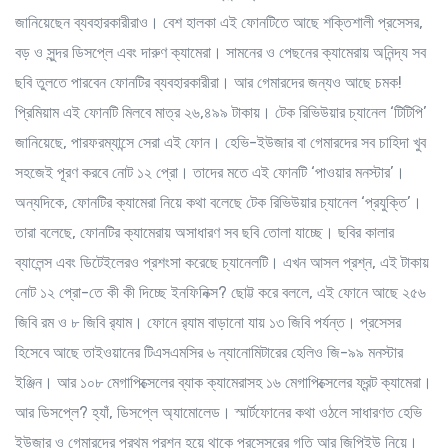
জানিয়েছেন ব্যবহারকারীরাও। বেশ হালকা এই ফোনটিতে আছে শক্তিশালী প্রসেসর,
বড় ও সুন্দর ডিসপ্লে এবং দারুণ ক্যামেরা। সামনের ও পেছনের ক্যামেরায় অনিন্দ্য সব
ছবি তুলতে পারবেন ফোনটির ব্যবহারকারীরা। আর গেমারদের জন্যও আছে চমক!
প্রিমিয়াম এই ফোনটি মিলবে মাত্র ২৬,৪৯৯ টাকায়। টেক রিভিউয়ার চ্যানেল ‘টিটিপি’
জানিয়েছে, পারফরম্যান্সে সেরা এই ফোন। হেভি-ইউজার বা গেমারদের সব চাহিদা খুব
সহজেই পূরণ করবে নোট ১২ প্রো। তাদের মতে এই ফোনটি ‘পাওয়ার মনস্টার’।
অন্যদিকে, ফোনটির ক্যামেরা নিয়ে কথা বলেছে টেক রিভিউয়ার চ্যানেল ‘প্রযুক্তি’।
তারা বলেছে, ফোনটির ক্যামেরায় অসাধারণ সব ছবি তোলা যাচ্ছে। ছবির কালার
ব্যালেন্স এবং ডিটেইলেরও প্রশংসা করেছে চ্যানেলটি। এখন আসল প্রশ্ন, এই টাকায়
নোট ১২ প্রো-তে কী কী দিচ্ছে ইনফিনিক্স? ছোট্ট করে বললে, এই ফোনে আছে ২৫৬
জিবি রম ও ৮ জিবি র‌্যাম। ফোনে র‌্যাম বাড়ানো যায় ১৩ জিবি পর্যন্ত। প্রসেসর
হিসেবে আছে তাইওয়ানের টিএসএমসির ৬ ন্যানোমিটারের হেলিও জি-৯৯ মনস্টার
ইঞ্জিন। আর ১০৮ মেগাপিক্সেলের ব্যাক ক্যামেরাসহ ১৬ মেগাপিক্সেলের ফ্রন্ট ক্যামেরা।
আর ডিসপ্লে? হ্যাঁ, ডিসপ্লে অ্যামোলেড। স্মার্টফোনের কথা ওঠলে সাধারণত হেভি
ইউজার ও গেমারদের প্রথম প্রশ্ন হয়ে থাকে প্রসেসরের গতি আর জিপিইউ নিয়ে।