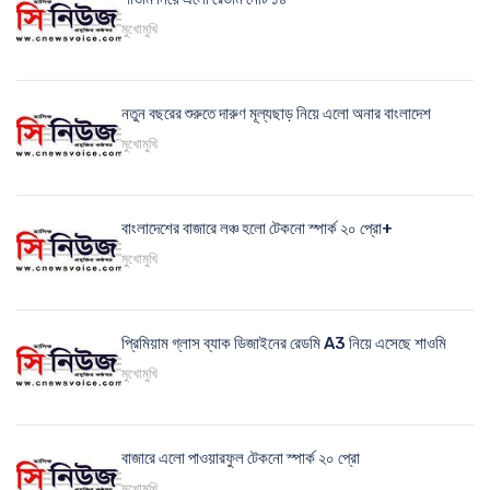
মুখোমুখি
নতুন বছরের শুরুতে দারুণ মূল্যছাড় নিয়ে এলো অনার বাংলাদেশ
মুখোমুখি
বাংলাদেশের বাজারে লঞ্চ হলো টেকনো স্পার্ক ২০ প্রো+
মুখোমুখি
প্রিমিয়াম গ্লাস ব্যাক ডিজাইনের রেডমি A3 নিয়ে এসেছে শাওমি
মুখোমুখি
বাজারে এলো পাওয়ারফুল টেকনো স্পার্ক ২০ প্রো
মুখোমুখি