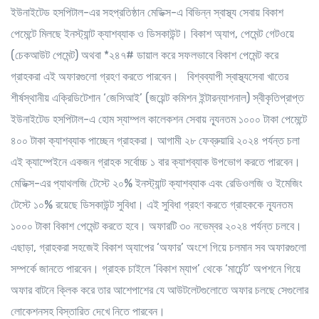
ইউনাইটেড হসপিটাল-এর সহপ্রতিষ্ঠান মেডিক্স-এ বিভিন্ন স্বাস্থ্য সেবায় বিকাশ
পেমেন্টে মিলছে ইনস্ট্যান্ট ক্যাশব্যাক ও ডিসকাউন্ট। বিকাশ অ্যাপ, পেমেন্ট গেটওয়ে
(চেকআউট পেমেন্ট) অথবা *২৪৭# ডায়াল করে সফলভাবে বিকাশ পেমেন্ট করে
গ্রাহকরা এই অফারগুলো গ্রহণ করতে পারবেন। বিশ্বব্যাপী স্বাস্থ্যসেবা খাতের
শীর্ষস্থানীয় এক্রিডিটেশান ‘জেসিআই’ (জয়েন্ট কমিশন ইন্টারন্যাশনাল) স্বীকৃতিপ্রাপ্ত
ইউনাইটেড হসপিটাল-এ হোম স্যাম্পল কালেকশন সেবায় ন্যূনতম ১০০০ টাকা পেমেন্টে
৪০০ টাকা ক্যাশব্যাক পাচ্ছেন গ্রাহকরা। আগামী ২৮ ফেব্রুয়ারি ২০২৪ পর্যন্ত চলা
এই ক্যাম্পেইনে একজন গ্রাহক সর্বোচ্চ ১ বার ক্যাশব্যাক উপভোগ করতে পারবেন।
মেডিক্স-এর প্যাথলজি টেস্টে ২০% ইনস্ট্যান্ট ক্যাশব্যাক এবং রেডিওলজি ও ইমেজিং
টেস্টে ১০% রয়েছে ডিসকাউন্ট সুবিধা। এই সুবিধা গ্রহণ করতে গ্রাহককে ন্যূনতম
১০০০ টাকা বিকাশ পেমেন্ট করতে হবে। অফারটি ৩০ নভেম্বর ২০২৪ পর্যন্ত চলবে।
এছাড়া, গ্রাহকরা সহজেই বিকাশ অ্যাপের ‘অফার’ অংশে গিয়ে চলমান সব অফারগুলো
সম্পর্কে জানতে পারবেন। গ্রাহক চাইলে ‘বিকাশ ম্যাপ’ থেকে ‘মার্চেন্ট’ অপশনে গিয়ে
অফার বাটনে ক্লিক করে তার আশেপাশের যে আউটলেটগুলোতে অফার চলছে সেগুলোর
লোকেশনসহ বিস্তারিত দেখে নিতে পারবেন।