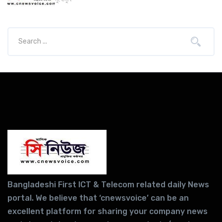
Bangladeshi First ICT & Telecom related daily News
portal. We believe that ‘cnewsvoice’ can be an
excellent platform for sharing your company news