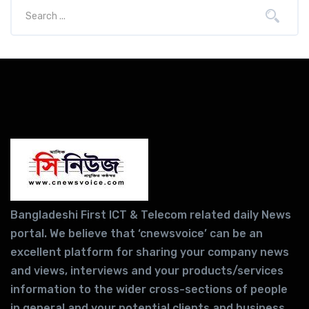
Bangladeshi First ICT & Telecom related daily News
portal. We believe that ‘cnewsvoice’ can be an
excellent platform for sharing your company news
and views, interviews and your products/services
information to the wider cross-sections of people
in general and your potential clients and business