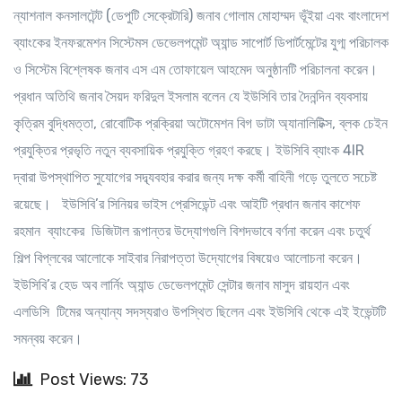
ন্যাশনাল কনসালটেন্ট (ডেপুটি সেক্রেটারি) জনাব গোলাম মোহাম্মদ ভূঁইয়া এবং বাংলাদেশ
ব্যাংকের ইনফরমেশন সিস্টেমস ডেভেলপমেন্ট অ্যান্ড সাপোর্ট ডিপার্টমেন্টের যুগ্ম পরিচালক
ও সিস্টেম বিশ্লেষক জনাব এস এম তোফায়েল আহমেদ অনুষ্ঠানটি পরিচালনা করেন।
প্রধান অতিথি জনাব সৈয়দ ফরিদুল ইসলাম বলেন যে ইউসিবি তার দৈনন্দিন ব্যবসায়
কৃত্রিম বুদ্ধিমত্তা, রোবোটিক প্রক্রিয়া অটোমেশন বিগ ডাটা অ্যানালিটিক্স, ব্লক চেইন
প্রযুক্তির প্রভৃতি নতুন ব্যবসায়িক প্রযুক্তি গ্রহণ করছে। ইউসিবি ব্যাংক 4IR
দ্বারা উপস্থাপিত সুযোগের সদ্ব্যবহার করার জন্য দক্ষ কর্মী বাহিনী গড়ে তুলতে সচেষ্ট
রয়েছে। ইউসিবি’র সিনিয়র ভাইস প্রেসিডেন্ট এবং আইটি প্রধান জনাব কাশেফ
রহমান ব্যাংকের ডিজিটাল রূপান্তর উদ্যোগগুলি বিশদভাবে বর্ণনা করেন এবং চতুর্থ
শিল্প বিপ্লবের আলোকে সাইবার নিরাপত্তা উদ্যোগের বিষয়েও আলোচনা করেন।
ইউসিবি’র হেড অব লার্নিং অ্যান্ড ডেভেলপমেন্ট সেন্টার জনাব মাসুদ রায়হান এবং
এলডিসি টিমের অন্যান্য সদস্যরাও উপস্থিত ছিলেন এবং ইউসিবি থেকে এই ইভেন্টটি
সমন্বয় করেন।
Post Views: 73