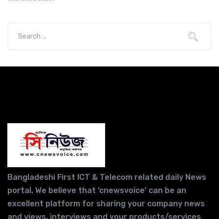
Bangladeshi First ICT & Telecom related daily News
portal. We believe that ‘cnewsvoice’ can be an
excellent platform for sharing your company news
and views, interviews and your products/services