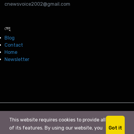
cnewsvoice2002@gmail.com
মেনু
Blog
Contact
Home
Newsletter
© 2026
সি নিউজ
. All right Reserved
This website requires cookies to provide all
Got it
of its features. By using our website, you