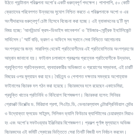
উঠতে প্যান্টানাল পরিকল্পনা অপো’র একটি গুরুত্বপূর্ণ পদক্ষেপ। পাশাপাশি, ৫০ কোটি
ক্রেতাদের পরিবেশগত উন্নয়নের সুযোগ নিশ্চিত করতে এ পরিকল্পনাকে অপো ও এর
অংশীদারদের গুরুত্বপূর্ণ চেষ্টা হিসেবে বিবেচনা করা হচ্ছে। এই হ্যাকাথনের দু’টি মূল
বিষয় হচ্ছে: ‘আনহিন্ডার্ড ক্রস-ডিভাইস কানেকশন’ ও ‘ইউজার-সেন্ট্রিক ইনটেলিজেন্ট
সার্ভিসেস।’ স্মার্ট বাড়ি, ভ্রমণ ও অফিসে সব স্থানে সেবা নিশ্চিতে আলোচনায়
অংশগ্রহণের জন্য সারাবিশ্ব থেকেই প্রতিযোগীদের এই প্রতিযোগিতায় অংশগ্রহণের
আহ্বান জানানো হয়। ফাইনাল চলাকালে প্রকল্পের প্রত্যেক প্রতিযোগীকে উদ্ভাবন,
প্রযুক্তিগত প্রতিবন্ধকতা, ব্যবহারকারীর অভিজ্ঞতা ও প্রয়োগের সম্ভাবনা, এই চারটি
বিষয়ের ওপর মূল্যায়ন করা হবে। বৈচিত্র্য ও পেশাগত দক্ষতার সমন্বয়ে অপোহ্যাক
ফাইনালের বিচারক দল গঠন করা হয়েছে। বিচারকদের দলে রয়েছেন একাডেমিয়া,
প্রযুক্তি খাতের প্রতিনিধি ও বিনিয়োগ বিশেষজ্ঞগণ। বিচারকরা হলেন: সিনিয়র
প্রোডাক্ট ডিরেক্টর ড. মিরিয়ানা প্রপা, পিএইচ.ডি, ভেনচারল্যাবস এন্টারপ্রিনিউয়াল মেন্টর
ও উদ্যোক্তা ফ্লয়েড সাইমন্স, সিলিকন ভ্যালি ফিউচার ক্যাপিটালের চেয়ারম্যান মিয়াও
হং এবং অপো’র সফটওয়্যার ইঞ্জিনিয়ার বিশেষজ্ঞগণ। প্রকল্প পূর্ণাঙ্গ মূল্যায়নে অভিজ্ঞ
বিচারকদের এই কমিটি স্কোরের ভিত্তিতে সেরা তিনটি বিজয়ী দল নির্বাচন করবেন।