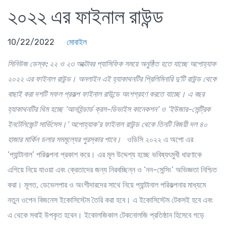
২০২২ এর ফাইনাল রাউন্ড
10/22/2022
মোবাইল
সিনিউজ ডেস্ক:
২২ ও ২৩ অক্টোবর প্যাসিফিক সময়ে অনুষ্ঠিত হতে যাচ্ছে অপোহ্যাক
২০২২ এর ফাইনাল রাউন্ড। অনলাইন এই হ্যাকাথনটির প্রিলিমিনারি দু'টি রাউন্ড থেকে
বাছাই করা দশটি সফল প্রকল্প ফাইনাল রাউন্ডে অংশগ্রহণ করতে যাচ্ছে। এ বছর
হ্যাকাথনটির থিম হচ্ছে ‘আনহিন্ডার্ড ক্রস-ডিভাইস কানেকশন’ ও ‘ইউজার-সেন্ট্রিক
ইনটেলিজেন্ট সার্ভিসেস।’ অপোহ্যাক’র ফাইনাল রাউন্ড থেকে তিনটি বিজয়ী দল ৪০
হাজার মার্কিন ডলার সমমূল্যের পুরস্কার পাবে।
ওডিসি ২০২২ এ অপো এর
‘প্যান্টানাল’ পরিকল্পনা প্রকাশ করে। এর মূল উদ্দেশ্য হচ্ছে ভবিষ্যৎমুখী ধারণাকে
এগিয়ে নিয়ে যাওয়া এবং ক্রেতাদের জন্য নিরবচ্ছিন্ন ও ‘নন-সেন্সিং’ অভিজ্ঞতা নিশ্চিত
করা। মূলত, ডেভেলপার ও অংশীদারদের সাথে নিয়ে প্যান্টানাল পরিকল্পনার মাধ্যমে
নতুন ওপেন বিজনেস ইকোসিস্টেম তৈরি করা হবে। এ ইকোসিস্টেম টেকসই হবে এবং
এ থেকে সবাই উপকৃত হবেন। ইকোলজিকাল টেকনোলজি প্রতিষ্ঠান হিসেবে গড়ে