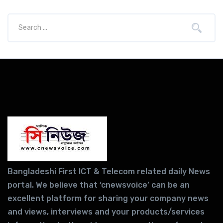
Bangladeshi First ICT & Telecom related daily News
portal. We believe that ‘cnewsvoice’ can be an
excellent platform for sharing your company news
and views, interviews and your products/services