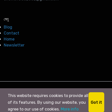
মেনু
Blog
Contact
Home
Newsletter
© 2026
সি নিউজ
. All right Reserved
This website requires cookies to provide all
Got it
of its features. By using our website, you
agree to our use of cookies.
More info