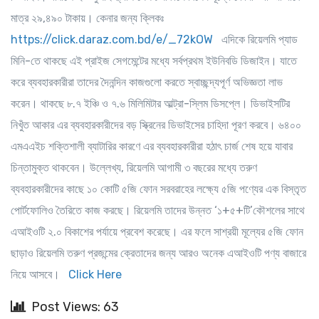
মাত্র ২৯,৪৯০ টাকায়। কেনার জন্য ক্লিকঃ
https://click.daraz.com.bd/e/_72kOW
এদিকে রিয়েলমি প্যাড
মিনি-তে থাকছে এই প্রাইজ সেগমেন্টের মধ্যে সর্বপ্রথম ইউনিবডি ডিজাইন। যাতে
করে ব্যবহারকারীরা তাদের দৈনন্দিন কাজগুলো করতে স্বাচ্ছন্দ্যপূর্ণ অভিজ্ঞতা লাভ
করেন। থাকছে ৮.৭ ইঞ্চি ও ৭.৬ মিলিমিটার আল্ট্রা-স্লিম ডিসপ্লে। ডিভাইসটির
নিখুঁত আকার এর ব্যবহারকারীদের বড় স্ক্রিনের ডিভাইসের চাহিদা পূরণ করবে। ৬৪০০
এমএএইচ শক্তিশালী ব্যাটারির কারণে এর ব্যবহারকারীরা হঠাৎ চার্জ শেষ হয়ে যাবার
চিন্তামুক্ত থাকবেন। উল্লেখ্য, রিয়েলমি আগামী ৩ বছরের মধ্যে তরুণ
ব্যবহারকারীদের কাছে ১০ কোটি ৫জি ফোন সরবরাহের লক্ষ্যে ৫জি পণ্যের এক বিস্তৃত
পোর্টফোলিও তৈরিতে কাজ করছে। রিয়েলমি তাদের উন্নত ‘১+৫+টি’কৌশলের সাথে
এআইওটি ২.০ বিকাশের পর্যায়ে প্রবেশ করেছে। এর ফলে সাশ্রয়ী মূল্যের ৫জি ফোন
ছাড়াও রিয়েলমি তরুণ প্রজন্মের ক্রেতাদের জন্য আরও অনেক এআইওটি পণ্য বাজারে
নিয়ে আসবে।
Click Here
Post Views: 63