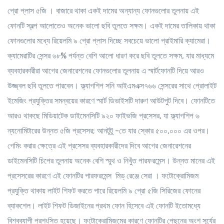
প্রো প্লাস ৫জি । বাজারে থাকা একই দামের অন্যান্য ফোনগুলোর তুলনায় এই
ফোনটি স্বল্প আলোতেও অনেক ভালো ছবি তুলতে সক্ষম। একই দামের তালিকায় থাকা
ফোনগুলোর মধ্যে রিয়েলমি ৯ প্রো প্লাস দিচ্ছে সবচেয়ে ভালো প্রাইমারি ক্যামেরা।
ক্যামেরাটির সেন্সর ৬৮% পর্যন্ত বেশি আলো ধারণ করে ছবি তুলতে সক্ষম, যার মাধ্যমে
ব্যবহারকারীরা আগের জেনারেশনের ফোনগুলোর তুলনায় এ স্মার্টফোনটি দিয়ে আরও
উজ্জ্বল ছবি তুলতে পারবেন। ফ্ল্যাগশিপ সনি আইএমএক্স৭৬৬ সেন্সরের সাথে প্রোলাইট
ইমেজিং প্রযুক্তির সমন্বয়ের কারণে স্মার্ট ডিভাইসটি দারুণ আউটপুট দিবে। ফোনটিতে
আরও থাকছে মিডিয়াটেক ডাইমেনসিটি ৯২০ ফাইভজি প্রসেসর, যা ফ্ল্যাগশিপ ৬
ন্যনোমিটারের উন্নত ৫জি প্রসেসর; আনটুটু -তে যার স্কোর ৫০০,০০০ এর ওপর।
গেমিং করার ক্ষেত্রে এই প্রসেসর ব্যবহারকারীদের দিবে আগের জেনারেশনের
ডাইমেনসিটি চিপের তুলনায় অনেক বেশি স্মুথ ও নিখুঁত পারফরমেন্স। উন্নত মানের এই
প্রসেসরের কারণে এই ফোনটির পারফরমেন্স মিড্ রেঞ্জে সেরা । ফটোক্রোমিজম
প্রযুক্তি থাকায় লাইট শিফট করতে পারে রিয়েলমি ৯ প্রো ৫জি সিরিজের ফোনের
ব্যাকশেল। লাইট শিফট ডিজাইনের প্রথম ফোন হিসেবে এই ফোনটি ইতোমধ্যে
বিশ্বব্যাপী প্রশংসিত হয়েছে। ফটোক্রোমিজমের কারণে ফোনটির পেছনের অংশ সূর্যের