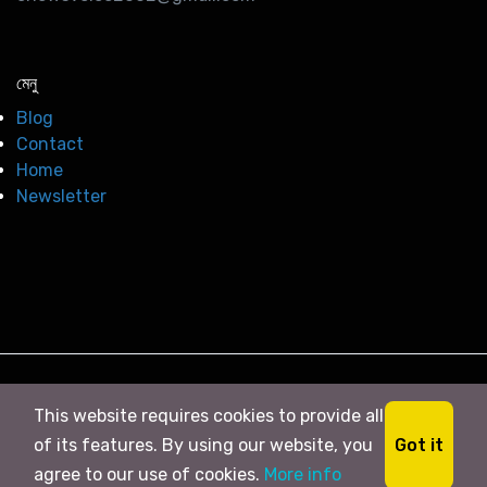
মেনু
Blog
Contact
Home
Newsletter
© 2026
সি নিউজ
. All right Reserved
This website requires cookies to provide all
Got it
of its features. By using our website, you
agree to our use of cookies.
More info