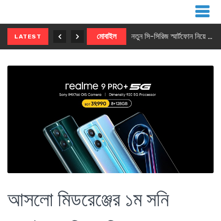
নতুন ৫জি মাস্টার ফোন আনছে ইনফিনিক্স
মোবাইল
নতুন সি-সিরিজ স্মার্টফোন নিয়ে আসছে রিয়েলমি
LATEST
আসলো মিডরেঞ্জের ১ম সনি