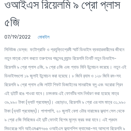
ওআইএস রিয়েলমি ৯ প্রো প্লাস
৫জি
07/19/2022
মোবাইল
সিনিউজ ডেস্ক:
ফটোগ্রাফি ও প্রযুক্তিপ্রেমী স্মার্ট ডিভাইস ব্যবহারকারীদের জীবনে
নতুন মাত্রা যোগ করতে তরুণদের পছন্দের ব্র্যান্ড রিয়েলমি তিনটি নতুন ডিভাইস-
রিয়েলমি ৯ প্রো প্লাস ৫জি, ৯ প্রো ৫জি এবং প্যাড মিনি উন্মোচন করেছে। নতুন এই
ডিভাইসগুলো ১৯ জুলাই উন্মোচন করা হয়েছে। ৮ জিবি র‍্যাম ও ১২৮ জিবি রম-সহ
রিয়েলমি ৯ প্রো প্লাস ৫জি লাইট শিফট ডিজাইনের সানরাইজ ব্লু এবং অরোরা গ্রিন
এই দুইটি রঙে পাওয়া যাবে। চমৎকার এই ফোনটির দাম নির্ধারণ করা হয়েছে মাত্র
৩৯,৯৯০ টাকা (ভ্যাট প্রযোজ্য)। এছাড়াও, রিয়েলমি ৯ প্রো এর দাম মাত্র ৩১,৯৯০
টাকা (ভ্যাট প্রযোজ্য)। পাশাপাশি, ২০ জুলাই বেলা ৩টায় দারাজের ফ্ল্যাশ সেল থেকে
৯ প্রো ৫জি সিরিজের এই দুটি ফোনই বিশেষ মূল্যে ক্রয় করা যাবে। এই প্রথম
মিডরেঞ্জে সনি আইএমএক্স৭৬৬ ওআইএস ফ্ল্যাগশিপ ক্যামেরা-সহ আসলো রিয়েলমি ৯