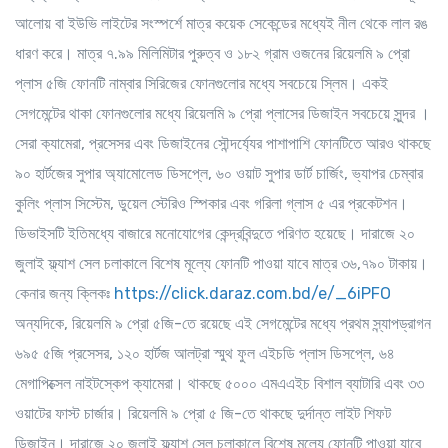
আলোয় বা ইউভি লাইটের সংস্পর্শে মাত্র কয়েক সেকেন্ডের মধ্যেই নীল থেকে লাল রঙ
ধারণ করে। মাত্র ৭.৯৯ মিলিমিটার পুরুত্ব ও ১৮২ গ্রাম ওজনের রিয়েলমি ৯ প্রো
প্লাস ৫জি ফোনটি নাম্বার সিরিজের ফোনগুলোর মধ্যে সবচেয়ে স্লিম। একই
সেগমেন্টের থাকা ফোনগুলোর মধ্যে রিয়েলমি ৯ প্রো প্লাসের ডিজাইন সবচেয়ে সুন্দর ।
সেরা ক্যামেরা, প্রসেসর এবং ডিজাইনের সৌন্দর্য্যের পাশাপাশি ফোনটিতে আরও থাকছে
৯০ হার্টজের সুপার অ্যামোলেড ডিসপ্লে, ৬০ ওয়াট সুপার ডার্ট চার্জিং, ভ্যাপর চেম্বার
কুলিং প্লাস সিস্টেম, ডুয়েল স্টেরিও স্পিকার এবং গরিলা গ্লাস ৫ এর প্রকেটশন।
ডিভাইসটি ইতিমধ্যে বাজারে মনোযোগের কেন্দ্রবিন্দুতে পরিণত হয়েছে। দারাজে ২০
জুলাই ফ্ল্যাশ সেল চলাকালে বিশেষ মূল্যে ফোনটি পাওয়া যাবে মাত্র ৩৬,৭৯০ টাকায়।
কেনার জন্য ক্লিকঃ
https://click.daraz.com.bd/e/_6iPFO
অন্যদিকে, রিয়েলমি ৯ প্রো ৫জি-তে রয়েছে এই সেগমেন্টের মধ্যে প্রথম স্ন্যাপড্রাগন
৬৯৫ ৫জি প্রসেসর, ১২০ হার্টজ আলট্রা স্মুথ ফুল এইচডি প্লাস ডিসপ্লে, ৬৪
মেগাপিক্সেল নাইটস্কেপ ক্যামেরা। থাকছে ৫০০০ এমএএইচ বিশাল ব্যাটারি এবং ৩৩
ওয়াটের ফাস্ট চার্জার। রিয়েলমি ৯ প্রো ৫ জি-তে থাকছে দুর্দান্ত লাইট শিফট
ডিজাইন। দারাজে ২০ জুলাই ফ্ল্যাশ সেল চলাকালে বিশেষ মূল্যে ফোনটি পাওয়া যাবে