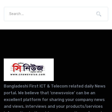
Bangladeshi First ICT & Telecom related daily News
portal. We believe that ‘cnewsvoice’ can be an
excellent platform for sharing your company news
and views, interviews and your products/services