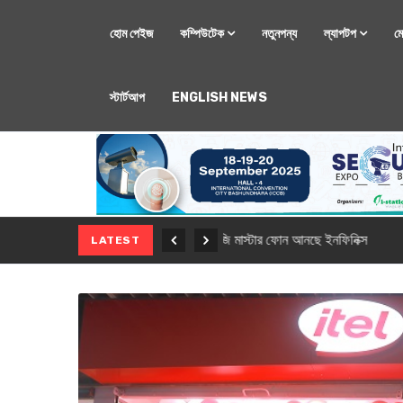
হোম পেইজ
কম্পিউটেক
নতুনপন্য
ল্যাপটপ
ম
স্টার্টআপ
ENGLISH NEWS
মোবাইল
নতুন সি-সিরিজ স্মার
LATEST