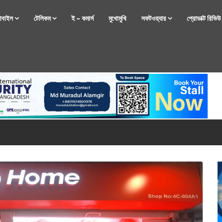
োবাইল
টেলিকম
ই – কমার্স
মুখোমুখি
সফটওয়্যার
প্রোডাক্ট রিভি
্টফোন নিয়ে আসছে রিয়েলমি