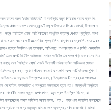
 চালু করল তাদের নতুন “হোম আউটলেট” যা অবস্থিত যমুনা ফিউচার পার্কের ব্লক সি,
োগ্য পদক্ষেপ যেখানে ব্র্যান্ডটি শুধু স্মার্টফোন ও ফিচার ফোনেই সীমাবদ্ধ না
ন্য। নতুন “আইটেল হোম” স্মার্ট লাইফের আধুনিক গন্তব্য যেখানে প্রযুক্তি, নকশা
াবে নানা ধরনের স্মার্ট এক্সেসরিজ, গৃহস্থালি ও রান্নাঘরের যন্ত্রপাতি যেমন এয়ার
 এছাড়াও রয়েছে টিডব্লিওএস ইয়ারবাড, স্মার্টওয়াচ, পাওয়ার ব্যাংক ও চার্জিং এক্সেসরিজ
হোম” এমন একটি রিটেইল অভিজ্ঞতা যেখানে আইটেল এর সকল পণ্য এক ছাদের নিচে
ালনা করছে তবে “আইটেল হোম” একটি ভিন্নধর্মী লাইফ স্টাইল অভিজ্ঞতা যেখানে
। আইটেল এর মূল লক্ষ্য প্রতিটি পরিবার সহজেই উপভোগ করুক স্মার্ট জীবনের সুবিধা।
 পণ্যের অভিজ্ঞতাকে নতুনভাবে উপস্থাপন করছে। উদ্বোধনের দিন গ্রাহকরা পেয়েছেন
 এর স্টাইল, কার্যকারিতা ও সাশ্রয়ের সমন্বয়কে তুলে ধরে। উদ্বোধনী অনুষ্ঠানে
লক, মার্কেটিং, সেলস অ্যান্ড অপারেশনস, যমুনা গ্রুপ উপস্থিত ছিলেন, যা
নে আইটেল বাংলাদেশের প্রধান শফিউল আলম বলেন, “গত ১০ বছর ধরে আইটেল বাংলাদেশে
রা গ্রাহকদের জন্য নতুনত্ব আনতে হোম অ্যাপ্লায়েন্স নিয়ে এসেছি। আমরা