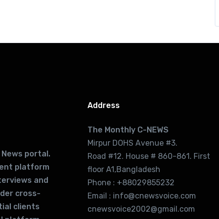
Address
The Monthly C-NEWS
Mirpur DOHS Avenue #3.
 News portal.
Road #12. House # 860-861. First
lent platform
floor A1,Bangladesh
terviews and
Phone : +88029855232
ider cross-
Email : info@cnewsvoice.com
ial clients
cnewsvoice2002@gmail.com