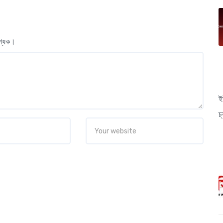
বশ্যক।
ই
চ