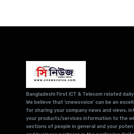
Bangladeshi First ICT & Telecom related daily
We believe that ‘cnewsvoice’ can be an excel
for sharing your company news and views, in
your products/services information to the w
sections of people in general and your potent