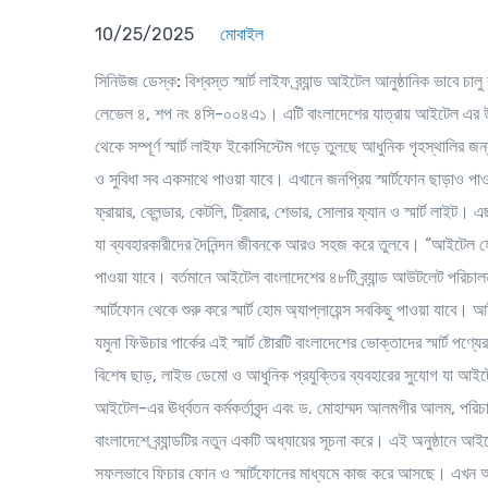
10/25/2025
মোবাইল
সিনিউজ ডেস্ক:
বিশ্বস্ত স্মার্ট লাইফ ব্র্যান্ড আইটেল আনুষ্ঠানিক ভাবে
লেভেল ৪, শপ নং ৪সি-০০৪এ১। এটি বাংলাদেশের যাত্রায় আইটেল এর উল্লেখয
থেকে সম্পূর্ণ স্মার্ট লাইফ ইকোসিস্টেম গড়ে তুলছে আধুনিক গৃহস্থালির জ
ও সুবিধা সব একসাথে পাওয়া যাবে। এখানে জনপ্রিয় স্মার্টফোন ছাড়াও পাওয়া য
ফ্রায়ার, ব্লেন্ডার, কেটলি, ট্রিমার, শেভার, সোলার ফ্যান ও স্মার্ট লাইট।
যা ব্যবহারকারীদের দৈনিন্দন জীবনকে আরও সহজ করে তুলবে। “আইটেল 
পাওয়া যাবে। বর্তমানে আইটেল বাংলাদেশের ৪৮টি ব্র্যান্ড আউটলেট পরিচ
স্মার্টফোন থেকে শুরু করে স্মার্ট হোম অ্যাপ্লায়েন্স সবকিছু পাওয়া যাবে
যমুনা ফিউচার পার্কের এই স্মার্ট ষ্টোরটি বাংলাদেশের ভোক্তাদের স্মার্ট
বিশেষ ছাড়, লাইভ ডেমো ও আধুনিক প্রযুক্তির ব্যবহারের সুযোগ যা আইটেল
আইটেল-এর ঊর্ধ্বতন কর্মকর্তাবৃন্দ এবং ড. মোহাম্মদ আলমগীর আলম, পরিচা
বাংলাদেশে ব্র্যান্ডটির নতুন একটি অধ্যায়ের সূচনা করে। এই অনুষ্ঠা
সফলভাবে ফিচার ফোন ও স্মার্টফোনের মাধ্যমে কাজ করে আসছে। এখন আম