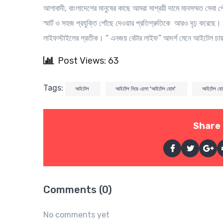
আশাবাদী, বাংলাদেশের মানুষের কাছে আমরা সাশ্রয়ী দামে মানসম্মত সেবা 
স্মার্ট ও সহজ প্রযুক্তি পোঁছে দেওয়ার প্রতিশ্রুতিকে আরও দৃঢ় করেছে। স্টা
লাইফস্টাইলের প্রতীক। “ এনজয় বেটার লাইফ” আদর্শ মেনে আইটেল চায় বা
Post Views: 63
Tags:
আইটেল
আইটেল নিয়ে এলো 'আইটেল হোম'
আইটেল হো
Share 
Comments (0)
No comments yet