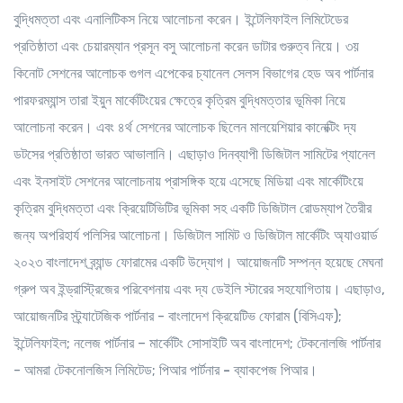
বুদ্ধিমত্তা এবং এনালিটিকস নিয়ে আলোচনা করেন। ইন্টেলিফাইল লিমিটেডের
প্রতিষ্ঠাতা এবং চেয়ারম্যান প্রসূন বসু আলোচনা করেন ডাটার গুরুত্ব নিয়ে। ৩য়
কিনোট সেশনের আলোচক গুগল এপেকের চ্যানেল সেলস বিভাগের হেড অব পার্টনার
পারফরম্যান্স তারা ইয়ুন মার্কেটিংয়ের ক্ষেত্রে কৃত্রিম বুদ্ধিমত্তার ভূমিকা নিয়ে
আলোচনা করেন। এবং ৪র্থ সেশনের আলোচক ছিলেন মালয়েশিয়ার কানেক্টিং দ্য
ডটসের প্রতিষ্ঠাতা ভারত আভালানি। এছাড়াও দিনব্যাপী ডিজিটাল সামিটের প্যানেল
এবং ইনসাইট সেশনের আলোচনায় প্রাসঙ্গিক হয়ে এসেছে মিডিয়া এবং মার্কেটিংয়ে
কৃত্রিম বুদ্ধিমত্তা এবং ক্রিয়েটিভিটির ভূমিকা সহ একটি ডিজিটাল রোডম্যাপ তৈরীর
জন্য অপরিহার্য পলিসির আলোচনা। ডিজিটাল সামিট ও ডিজিটাল মার্কেটিং অ্যাওয়ার্ড
২০২৩ বাংলাদেশ ব্র্যান্ড ফোরামের একটি উদ্যোগ। আয়োজনটি সম্পন্ন হয়েছে মেঘনা
গ্রুপ অব ইন্ড্রাস্ট্রিজের পরিবেশনায় এবং দ্য ডেইলি স্টারের সহযোগিতায়। এছাড়াও,
আয়োজনটির স্ট্র্যাটেজিক পার্টনার - বাংলাদেশ ক্রিয়েটিভ ফোরাম (বিসিএফ);
ইন্টেলিফাইল; নলেজ পার্টনার – মার্কেটিং সোসাইটি অব বাংলাদেশ; টেকনোলজি পার্টনার
- আমরা টেকনোলজিস লিমিটেড;
পিআর
পার্টনার -
ব্যাকপেজ
পিআর।