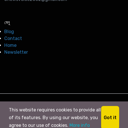
মেনু
Blog
Contact
Home
Newsletter
© 2026
সি নিউজ
. All right Reserved
This website requires cookies to provide all
Got it
of its features. By using our website, you
agree to our use of cookies.
More info