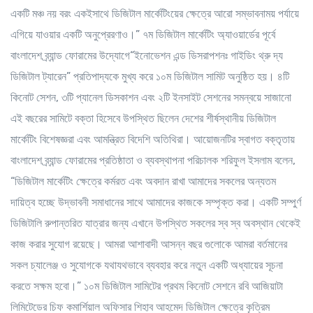
একটি মঞ্চ নয় বরং একইসাথে ডিজিটাল মার্কেটিংয়ের ক্ষেত্রে আরো সম্ভাবনাময় পর্যায়ে
এগিয়ে যাওয়ার একটি অনুপ্রেরণাও।” ৭ম ডিজিটাল মার্কেটিং অ্যাওয়ার্ডের পূর্বে
বাংলাদেশ ব্র্যান্ড ফোরামের উদ্যোগে“ইনোভেশন এন্ড ডিসরাপশনঃ গাইডিং থ্রু দ্য
ডিজিটাল ট্যারেন” প্রতিপাদ্যকে মুখ্য করে ১০ম ডিজিটাল সামিট অনুষ্ঠিত হয়। ৪টি
কিনোট সেশন, ৩টি প্যানেল ডিসকাশন এবং ২টি ইনসাইট সেশনের সমন্বয়ে সাজানো
এই বছরের সামিটে বক্তা হিসেবে উপস্থিত ছিলেন দেশের শীর্ষস্থানীয় ডিজিটাল
মার্কেটিং বিশেষজ্ঞরা এবং আমন্ত্রিত বিদেশি অতিথিরা। আয়োজনটির স্বাগত বক্তৃতায়
বাংলাদেশ ব্র্যান্ড ফোরামের প্রতিষ্ঠাতা ও ব্যবস্থাপনা পরিচালক শরিফুল ইসলাম বলেন,
“ডিজিটাল মার্কেটিং ক্ষেত্রে কর্মরত এবং অবদান রাখা আমাদের সকলের অন্যতম
দায়িত্ব হচ্ছে উদ্ভাবনী সমাধানের সাথে আমাদের কাজকে সম্পৃক্ত করা। একটি সম্পুর্ণ
ডিজিটালি রুপান্তরিত যাত্রার জন্য এখানে উপস্থিত সকলের স্ব স্ব অবস্থান থেকেই
কাজ করার সুযোগ রয়েছে। আমরা আশাবাদী আসন্ন বছর গুলোকে আমরা বর্তমানের
সকল চ্যালেঞ্জ ও সুযোগকে যথাযথভাবে ব্যবহার করে নতুন একটি অধ্যায়ের সূচনা
করতে সক্ষম হবো।” ১০ম ডিজিটাল সামিটের প্রথম কিনোট সেশনে রবি আজিয়াটা
লিমিটেডের চিফ কমার্শিয়াল অফিসার শিহাব আহমেদ ডিজিটাল ক্ষেত্রে কৃত্রিম