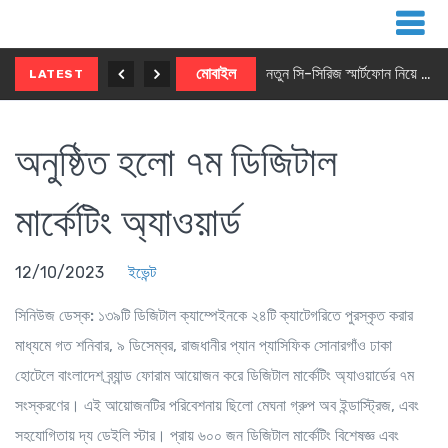
নতুন ৫জি মাস্টার ফোন আনছে ইনফিনিক্স
মোবাইল
নতুন সি-সিরিজ স্মার্টফোন নিয়ে আসছে রিয়েলমি
LATEST
অনুষ্ঠিত হলো ৭ম ডিজিটাল
মার্কেটিং অ্যাওয়ার্ড
12/10/2023
ইভেন্ট
সিনিউজ ডেস্ক:
১৩৯টি ডিজিটাল ক্যাম্পেইনকে ২৪টি ক্যাটেগরিতে পুরস্কৃত করার
মাধ্যমে গত শনিবার, ৯ ডিসেম্বর, রাজধানীর প্যান প্যাসিফিক সোনারগাঁও ঢাকা
হোটেলে বাংলাদেশ ব্র্যান্ড ফোরাম আয়োজন করে ডিজিটাল মার্কেটিং অ্যাওয়ার্ডের ৭ম
সংস্করণের। এই আয়োজনটির পরিবেশনায় ছিলো মেঘনা গ্রুপ অব ইন্ডাস্ট্রিজ, এবং
সহযোগিতায় দ্য ডেইলি স্টার। প্রায় ৬০০ জন ডিজিটাল মার্কেটিং বিশেষজ্ঞ এবং