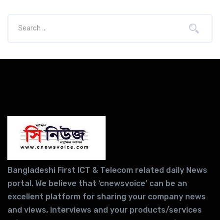
Bangladeshi First ICT & Telecom related daily News
portal. We believe that ‘cnewsvoice’ can be an
excellent platform for sharing your company news
and views, interviews and your products/services